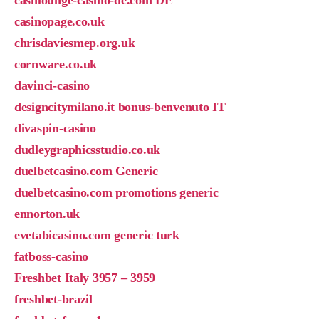
casinopage.co.uk
chrisdaviesmep.org.uk
cornware.co.uk
davinci-casino
designcitymilano.it bonus-benvenuto IT
divaspin-casino
dudleygraphicsstudio.co.uk
duelbetcasino.com Generic
duelbetcasino.com promotions generic
ennorton.uk
evetabicasino.com generic turk
fatboss-casino
Freshbet Italy 3957 – 3959
freshbet-brazil