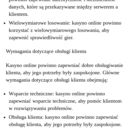
danych, które są przekazywane między serwerem a
klientem.
Wielowymiarowe losowanie: kasyno online powinno
korzystać z wielowymiarowego losowania, aby
zapewnić sprawiedliwość gier.
Wymagania dotyczące obsługi klienta
Kasyno online powinno zapewniać dobre obsługiwanie
klienta, aby jego potrzeby były zaspokojone. Główne
wymagania dotyczące obsługi klienta obejmują:
Wsparcie techniczne: kasyno online powinno
zapewniać wsparcie techniczne, aby pomóc klientom
w rozwiązywaniu problemów.
Obsługa klienta: kasyno online powinno zapewniać
obsługę klienta, aby jego potrzeby były zaspokojone.