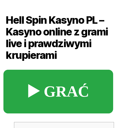
Hell Spin Kasyno PL –
Kasyno online z grami
live i prawdziwymi
krupierami
▶️ GRAĆ