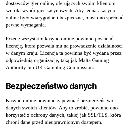
dostawców gier online, oferujących swoim klientom
szeroki wybór gier kasynowych. Aby jednak kasyno
online było wiarygodne i bezpieczne, musi ono spełniać
pewne wymagania.
Przede wszystkim kasyno online powinno posiadać
licencję, która pozwala mu na prowadzenie działalności
w danym kraju. Licencja ta powinna być wydana przez
odpowiednią organizację, taką jak Malta Gaming
Authority lub UK Gambling Commission.
Bezpieczeństwo danych
Kasyno online powinno zapewniać bezpieczeństwo
danych swoich klientów. Aby to zrobić, powinno ono
korzystać z ochrony danych, takiej jak SSL/TLS, która
chroni dane przed nieuprawnionym dostępem.