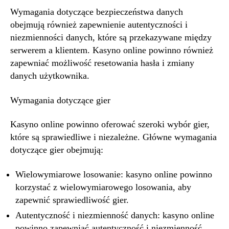
Wymagania dotyczące bezpieczeństwa danych
obejmują również zapewnienie autentyczności i
niezmienności danych, które są przekazywane między
serwerem a klientem. Kasyno online powinno również
zapewniać możliwość resetowania hasła i zmiany
danych użytkownika.
Wymagania dotyczące gier
Kasyno online powinno oferować szeroki wybór gier,
które są sprawiedliwe i niezależne. Główne wymagania
dotyczące gier obejmują:
Wielowymiarowe losowanie: kasyno online powinno
korzystać z wielowymiarowego losowania, aby
zapewnić sprawiedliwość gier.
Autentyczność i niezmienność danych: kasyno online
powinno zapewniać autentyczność i niezmienność