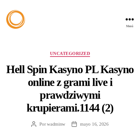
Menú
UNCATEGORIZED
Hell Spin Kasyno PL Kasyno
online z grami live i
prawdziwymi
krupierami.1144 (2)
Por
wadminw
mayo 16, 2026