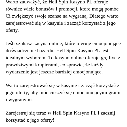
Warto zauważyć, że Hell Spin Kasyno PL oferuje
również wiele bonusów i promocji, które mogą pomóc
Ci zwiększyć swoje szanse na wygraną. Dlatego warto
zarejestrować się w kasynie i zacząć korzystać z jego
oferty.
Jeśli szukasz kasyna online, które oferuje emocjonujące
doświadczenie hazardu, Hell Spin Kasyno PL jest
idealnym wyborem. To kasyno online oferuje grę live z
prawdziwymi krupierami, co sprawia, że każdy
wydarzenie jest jeszcze bardziej emocjonujące.
Warto zarejestrować się w kasynie i zacząć korzystać z
jego oferty, aby móc cieszyć się emocjonującymi grami
i wygranymi.
Zarejestruj się teraz w Hell Spin Kasyno PL i zacznij
korzystać z jego oferty!