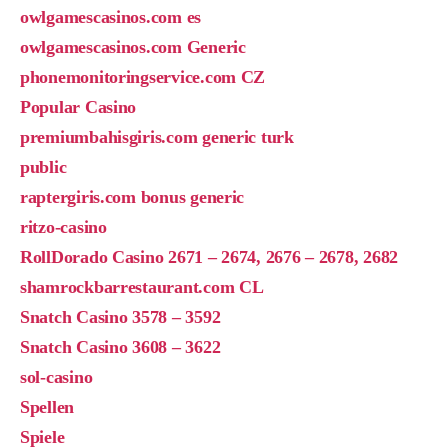
owlgamescasinos.com es
owlgamescasinos.com Generic
phonemonitoringservice.com CZ
Popular Casino
premiumbahisgiris.com generic turk
public
raptergiris.com bonus generic
ritzo-casino
RollDorado Casino 2671 – 2674, 2676 – 2678, 2682
shamrockbarrestaurant.com CL
Snatch Casino 3578 – 3592
Snatch Casino 3608 – 3622
sol-casino
Spellen
Spiele