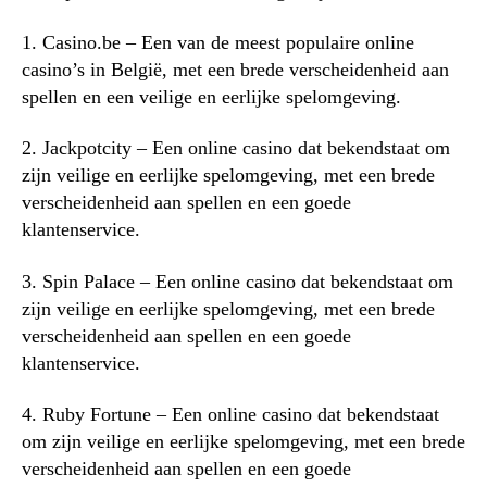
1. Casino.be – Een van de meest populaire online
casino’s in België, met een brede verscheidenheid aan
spellen en een veilige en eerlijke spelomgeving.
2. Jackpotcity – Een online casino dat bekendstaat om
zijn veilige en eerlijke spelomgeving, met een brede
verscheidenheid aan spellen en een goede
klantenservice.
3. Spin Palace – Een online casino dat bekendstaat om
zijn veilige en eerlijke spelomgeving, met een brede
verscheidenheid aan spellen en een goede
klantenservice.
4. Ruby Fortune – Een online casino dat bekendstaat
om zijn veilige en eerlijke spelomgeving, met een brede
verscheidenheid aan spellen en een goede