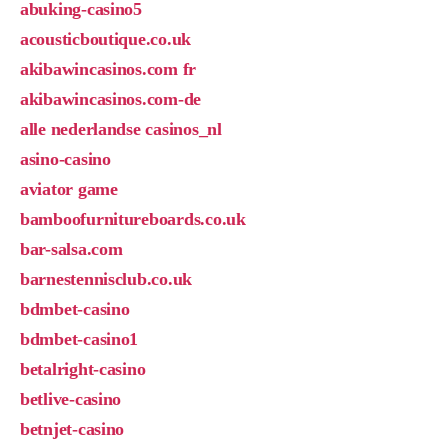
abuking-casino5
acousticboutique.co.uk
akibawincasinos.com fr
akibawincasinos.com-de
alle nederlandse casinos_nl
asino-casino
aviator game
bamboofurnitureboards.co.uk
bar-salsa.com
barnestennisclub.co.uk
bdmbet-casino
bdmbet-casino1
betalright-casino
betlive-casino
betnjet-casino