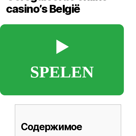
casino’s België
▶️
SPELEN
Содержимое