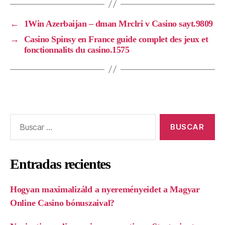
←
1Win Azerbaijan – dman Mrclri v Casino sayt.9809
→
Casino Spinsy en France guide complet des jeux et
fonctionnalits du casino.1575
Entradas recientes
Hogyan maximalizáld a nyereményeidet a Magyar
Online Casino bónuszaival?