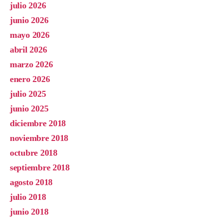
julio 2026
junio 2026
mayo 2026
abril 2026
marzo 2026
enero 2026
julio 2025
junio 2025
diciembre 2018
noviembre 2018
octubre 2018
septiembre 2018
agosto 2018
julio 2018
junio 2018