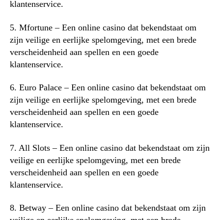
klantenservice.
5. Mfortune – Een online casino dat bekendstaat om
zijn veilige en eerlijke spelomgeving, met een brede
verscheidenheid aan spellen en een goede
klantenservice.
6. Euro Palace – Een online casino dat bekendstaat om
zijn veilige en eerlijke spelomgeving, met een brede
verscheidenheid aan spellen en een goede
klantenservice.
7. All Slots – Een online casino dat bekendstaat om zijn
veilige en eerlijke spelomgeving, met een brede
verscheidenheid aan spellen en een goede
klantenservice.
8. Betway – Een online casino dat bekendstaat om zijn