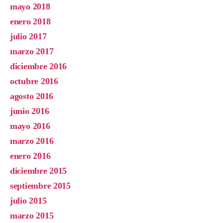
mayo 2018
enero 2018
julio 2017
marzo 2017
diciembre 2016
octubre 2016
agosto 2016
junio 2016
mayo 2016
marzo 2016
enero 2016
diciembre 2015
septiembre 2015
julio 2015
marzo 2015