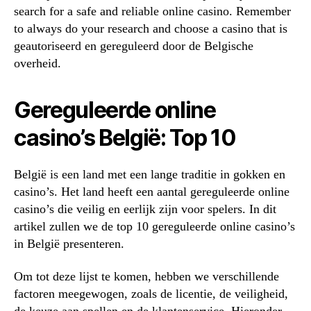
search for a safe and reliable online casino. Remember
to always do your research and choose a casino that is
geautoriseerd en gereguleerd door de Belgische
overheid.
Gereguleerde online
casino’s België: Top 10
België is een land met een lange traditie in gokken en
casino’s. Het land heeft een aantal gereguleerde online
casino’s die veilig en eerlijk zijn voor spelers. In dit
artikel zullen we de top 10 gereguleerde online casino’s
in België presenteren.
Om tot deze lijst te komen, hebben we verschillende
factoren meegewogen, zoals de licentie, de veiligheid,