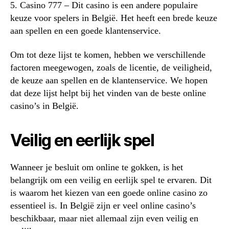
5. Casino 777 – Dit casino is een andere populaire
keuze voor spelers in België. Het heeft een brede keuze
aan spellen en een goede klantenservice.
Om tot deze lijst te komen, hebben we verschillende
factoren meegewogen, zoals de licentie, de veiligheid,
de keuze aan spellen en de klantenservice. We hopen
dat deze lijst helpt bij het vinden van de beste online
casino’s in België.
Veilig en eerlijk spel
Wanneer je besluit om online te gokken, is het
belangrijk om een veilig en eerlijk spel te ervaren. Dit
is waarom het kiezen van een goede online casino zo
essentieel is. In België zijn er veel online casino’s
beschikbaar, maar niet allemaal zijn even veilig en