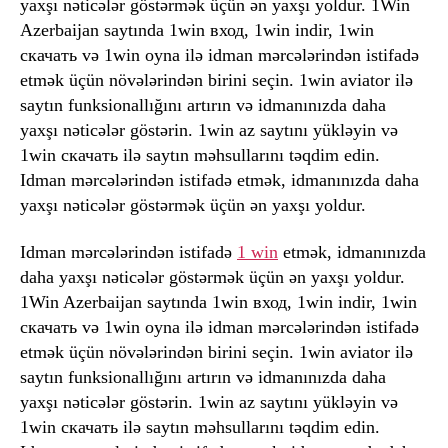
yaxşı nəticələr göstərmək üçün ən yaxşı yoldur. 1Win
Azerbaijan saytında 1win вход, 1win indir, 1win
скачать və 1win oyna ilə idman mərcələrindən istifadə
etmək üçün növələrindən birini seçin. 1win aviator ilə
saytın funksionallığını artırın və idmanınızda daha
yaxşı nəticələr göstərin. 1win az saytını yükləyin və
1win скачать ilə saytın məhsullarını təqdim edin.
Idman mərcələrindən istifadə etmək, idmanınızda daha
yaxşı nəticələr göstərmək üçün ən yaxşı yoldur.
Idman mərcələrindən istifadə
1 win
etmək, idmanınızda
daha yaxşı nəticələr göstərmək üçün ən yaxşı yoldur.
1Win Azerbaijan saytında 1win вход, 1win indir, 1win
скачать və 1win oyna ilə idman mərcələrindən istifadə
etmək üçün növələrindən birini seçin. 1win aviator ilə
saytın funksionallığını artırın və idmanınızda daha
yaxşı nəticələr göstərin. 1win az saytını yükləyin və
1win скачать ilə saytın məhsullarını təqdim edin.