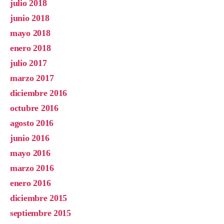
julio 2018
junio 2018
mayo 2018
enero 2018
julio 2017
marzo 2017
diciembre 2016
octubre 2016
agosto 2016
junio 2016
mayo 2016
marzo 2016
enero 2016
diciembre 2015
septiembre 2015