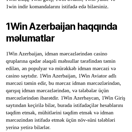
1win indir komandalarını istifadə edə bilərsiniz.
1Win Azerbaijan haqqında
məlumatlar
1Win Azerbaijan, idman mərcəzlərindən casino
qruplarına qədər əlaqəli məhsullar tərəfindən təmin
edilən, ən populyar və mürəkkəb idman mərcəzi və
casino saytıdır. 1Win Azerbaijan, 1Win Aviator adlı
mərcəzi təmin edir, bu mərcəz idman mərcəzlərindən,
qarışıq idman mərcəzlərindən, və tələbələr üçün
mərcəzlərindən ibarətdir. 1Win Azerbaycan, 1Win Giriş
saytından keçirilə bilər, burada istifadəçilər hesablarını
təqdim etmək, mühitlərini təqdim etmək və idman
mərcəzindən istifadə etmək üçün növ-süni tələbləri
yerinə yetirə bilərlər.