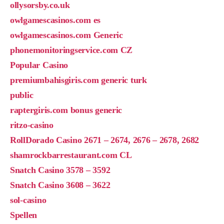
ollysorsby.co.uk
owlgamescasinos.com es
owlgamescasinos.com Generic
phonemonitoringservice.com CZ
Popular Casino
premiumbahisgiris.com generic turk
public
raptergiris.com bonus generic
ritzo-casino
RollDorado Casino 2671 – 2674, 2676 – 2678, 2682
shamrockbarrestaurant.com CL
Snatch Casino 3578 – 3592
Snatch Casino 3608 – 3622
sol-casino
Spellen