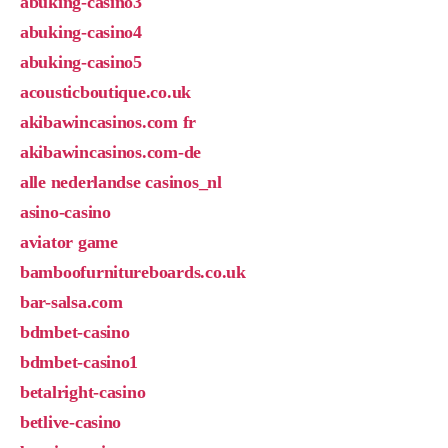
abuking-casino3
abuking-casino4
abuking-casino5
acousticboutique.co.uk
akibawincasinos.com fr
akibawincasinos.com-de
alle nederlandse casinos_nl
asino-casino
aviator game
bamboofurnitureboards.co.uk
bar-salsa.com
bdmbet-casino
bdmbet-casino1
betalright-casino
betlive-casino