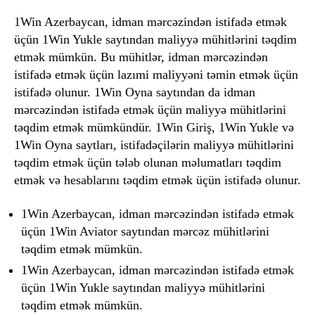
1Win Azerbaycan, idman mərcəzindən istifadə etmək
üçün 1Win Yukle saytından maliyyə mühitlərini təqdim
etmək mümkün. Bu mühitlər, idman mərcəzindən
istifadə etmək üçün lazımi maliyyəni təmin etmək üçün
istifadə olunur. 1Win Oyna saytından da idman
mərcəzindən istifadə etmək üçün maliyyə mühitlərini
təqdim etmək mümkündür. 1Win Giriş, 1Win Yukle və
1Win Oyna saytları, istifadəçilərin maliyyə mühitlərini
təqdim etmək üçün tələb olunan məlumatları təqdim
etmək və hesablarını təqdim etmək üçün istifadə olunur.
1Win Azerbaycan, idman mərcəzindən istifadə etmək
üçün 1Win Aviator saytından mərcəz mühitlərini
təqdim etmək mümkün.
1Win Azerbaycan, idman mərcəzindən istifadə etmək
üçün 1Win Yukle saytından maliyyə mühitlərini
təqdim etmək mümkün.