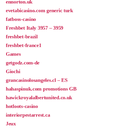
ennorton.uk
evetabicasino.com generic turk
fatboss-casino
Freshbet Italy 3957 – 3959
freshbet-brazil
freshbet-france1
Games
getgodz.com-de
Giochi
grancasinolosangeles.cl – ES
hahaspinuk.com promotions GB
hawickroyalalbertunited.co.uk
hotloots-casino
interiorpestarrest.ca
Jeux