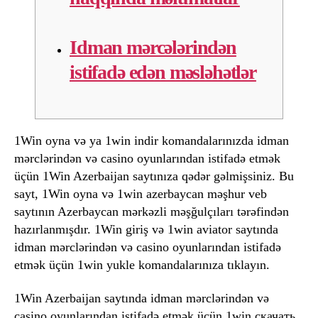
Idman mərcələrindən
istifadə edən məsləhətlər
1Win oyna və ya 1win indir komandalarınızda idman
mərclərindən və casino oyunlarından istifadə etmək
üçün 1Win Azerbaijan saytınıza qədər gəlmişsiniz. Bu
sayt, 1Win oyna və 1win azerbaycan məşhur veb
saytının Azerbaycan mərkəzli məşğulçıları tərəfindən
hazırlanmışdır. 1Win giriş və 1win aviator saytında
idman mərclərindən və casino oyunlarından istifadə
etmək üçün 1win yukle komandalarınıza tıklayın.
1Win Azerbaijan saytında idman mərclərindən və
casino oyunlarından istifadə etmək üçün 1win скачать