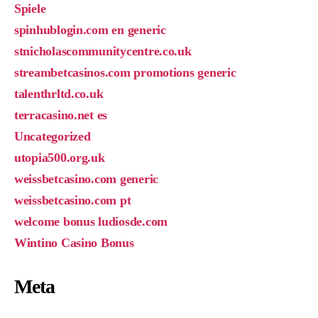
Spiele
spinhublogin.com en generic
stnicholascommunitycentre.co.uk
streambetcasinos.com promotions generic
talenthrltd.co.uk
terracasino.net es
Uncategorized
utopia500.org.uk
weissbetcasino.com generic
weissbetcasino.com pt
welcome bonus ludiosde.com
Wintino Casino Bonus
Meta