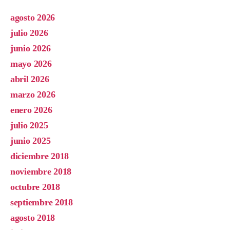
agosto 2026
julio 2026
junio 2026
mayo 2026
abril 2026
marzo 2026
enero 2026
julio 2025
junio 2025
diciembre 2018
noviembre 2018
octubre 2018
septiembre 2018
agosto 2018