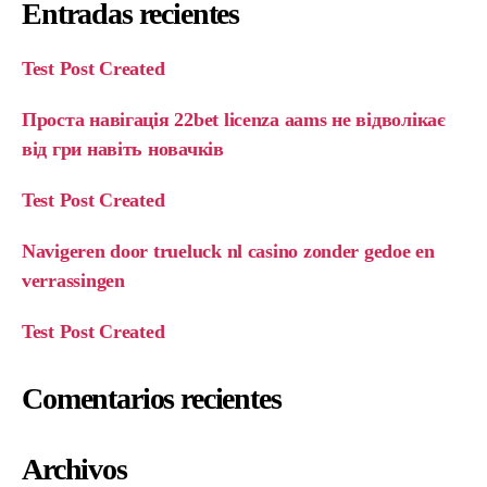
Entradas recientes
Test Post Created
Проста навігація 22bet licenza aams не відволікає
від гри навіть новачків
Test Post Created
Navigeren door trueluck nl casino zonder gedoe en
verrassingen
Test Post Created
Comentarios recientes
Archivos