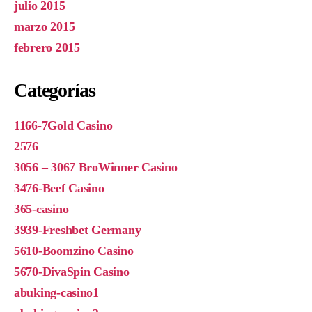
julio 2015
marzo 2015
febrero 2015
Categorías
1166-7Gold Casino
2576
3056 – 3067 BroWinner Casino
3476-Beef Casino
365-casino
3939-Freshbet Germany
5610-Boomzino Casino
5670-DivaSpin Casino
abuking-casino1