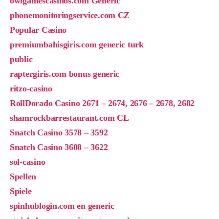
owlgamescasinos.com Generic
phonemonitoringservice.com CZ
Popular Casino
premiumbahisgiris.com generic turk
public
raptergiris.com bonus generic
ritzo-casino
RollDorado Casino 2671 – 2674, 2676 – 2678, 2682
shamrockbarrestaurant.com CL
Snatch Casino 3578 – 3592
Snatch Casino 3608 – 3622
sol-casino
Spellen
Spiele
spinhublogin.com en generic