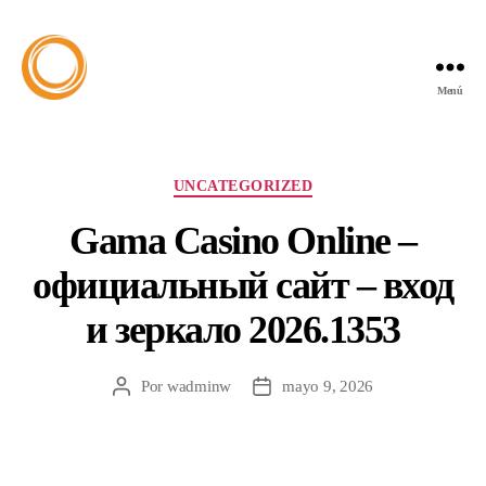
Menú
UNCATEGORIZED
Gama Casino Online –
официальный сайт – вход
и зеркало 2026.1353
Por
wadminw
mayo 9, 2026