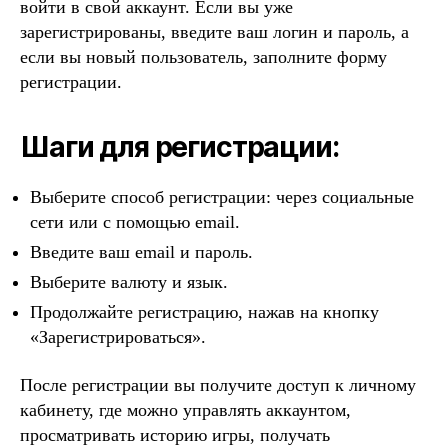
войти в свой аккаунт. Если вы уже
зарегистрированы, введите ваш логин и пароль, а
если вы новый пользователь, заполните форму
регистрации.
Шаги для регистрации:
Выберите способ регистрации: через социальные
сети или с помощью email.
Введите ваш email и пароль.
Выберите валюту и язык.
Продолжайте регистрацию, нажав на кнопку
«Зарегистрироваться».
После регистрации вы получите доступ к личному
кабинету, где можно управлять аккаунтом,
просматривать историю игры, получать