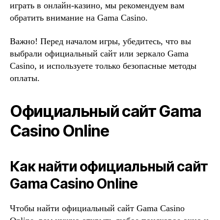
играть в онлайн-казино, мы рекомендуем вам
обратить внимание на Gama Casino.
Важно! Перед началом игры, убедитесь, что вы
выбрали официальный сайт или зеркало Gama
Casino, и используете только безопасные методы
оплаты.
Официальный сайт Gama
Casino Online
Как найти официальный сайт
Gama Casino Online
Чтобы найти официальный сайт Gama Casino