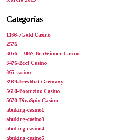
Categorías
1166-7Gold Casino
2576
3056 – 3067 BroWinner Casino
3476-Beef Casino
365-casino
3939-Freshbet Germany
5610-Boomzino Casino
5670-DivaSpin Casino
abuking-casino1
abuking-casino3
abuking-casino4
abuking-casino5