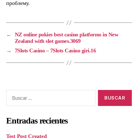
проблему.
←
NZ online pokies best casino platforms in New
Zealand with slot games.3069
→
7Slots Casino – 7Slots Casino giri.16
Entradas recientes
Test Post Created