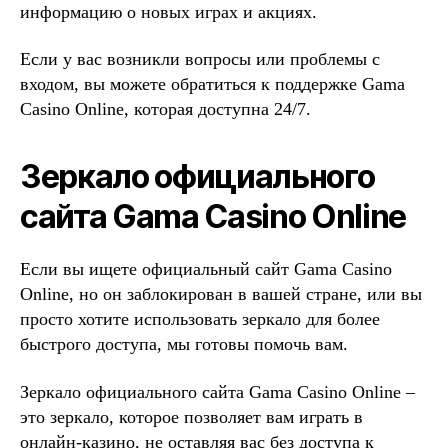
информацию о новых играх и акциях.
Если у вас возникли вопросы или проблемы с
входом, вы можете обратиться к поддержке Gama
Casino Online, которая доступна 24/7.
Зеркало официального
сайта Gama Casino Online
Если вы ищете официальный сайт Gama Casino
Online, но он заблокирован в вашей стране, или вы
просто хотите использовать зеркало для более
быстрого доступа, мы готовы помочь вам.
Зеркало официального сайта Gama Casino Online –
это зеркало, которое позволяет вам играть в
онлайн-казино, не оставляя вас без доступа к