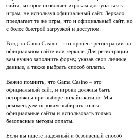
сайта, которое позволяет игрокам доступаться к
играм, не используя официальный сайт. Зеркало
предлагает те же игры, что и официальный сайт, но
с более быстрой загрузкой и доступом.
Вход на Gama Casino – это процесс регистрации на
официальном сайте или зеркале. Для регистрации
вам нужно заполнить форму, указав свои личные
данные, а также выбрать способ оплаты.
Важно помнить, что Gama Casino – это
официальный сайт, и игроки должны быть
осторожны при выборе онлайн-казино. Мы
рекомендуем игрокам выбирать только
официальные сайты и использовать только
безопасные методы оплаты.
Если вы ищете надежный и безопасный способ