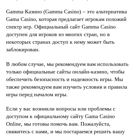
Gamma Казино (Gamma Casino) – это альтернатива
Gama Casino, которая предлагает игрокам похожий
спектр игр. Официальный сайт Gamma Casino
доступен для игроков из многих стран, но в
некоторых странах доступ к нему может быть
заблокирован.
В любом случае, мы рекомендуем вам использовать
только официальные сайты онлайн-казино, чтобы
обеспечить безопасность и надежность игры. Мы
также рекомендуем вам изучить условия и правила
игры перед началом игры.
Если у вас возникли вопросы или проблемы с
доступом к официальному сайту Gama Casino
Online, мы готовы помочь вам. Пожалуйста,
свяжитесь с нами, и мы постараемся решить вашу