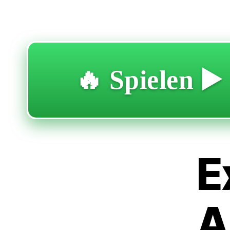
🔥 Spielen ▶️
E
A