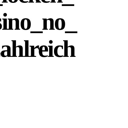
sino_no_
ahlreich