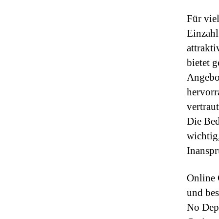
Für vie
Einzahl
attrakt
bietet 
Angebot
hervorr
vertrau
Die Bed
wichtig
Inanspr
Online 
und bes
No Depo