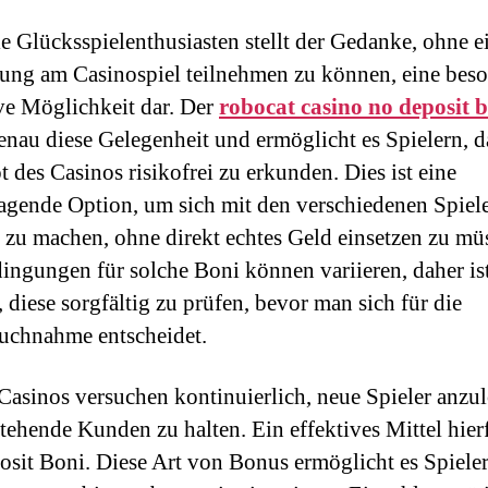
le Glücksspielenthusiasten stellt der Gedanke, ohne e
ung am Casinospiel teilnehmen zu können, eine bes
ive Möglichkeit dar. Der
robocat casino no deposit 
genau diese Gelegenheit und ermöglicht es Spielern, d
 des Casinos risikofrei zu erkunden. Dies ist eine
agende Option, um sich mit den verschiedenen Spiel
t zu machen, ohne direkt echtes Geld einsetzen zu mü
ingungen für solche Boni können variieren, daher ist
, diese sorgfältig zu prüfen, bevor man sich für die
uchnahme entscheidet.
Casinos versuchen kontinuierlich, neue Spieler anzu
tehende Kunden zu halten. Ein effektives Mittel hier
sit Boni. Diese Art von Bonus ermöglicht es Spieler