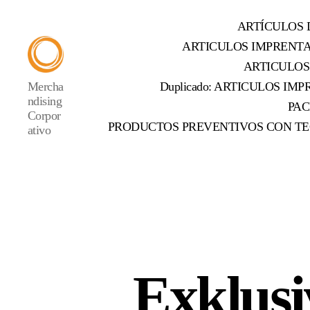
ARTÍCULOS 
ARTICULOS IMPRENT
ARTICULOS
Mercha
Duplicado: ARTICULOS IMPR
ndising
PAC
Corpor
PRODUCTOS PREVENTIVOS CON TE
ativo
Exklus