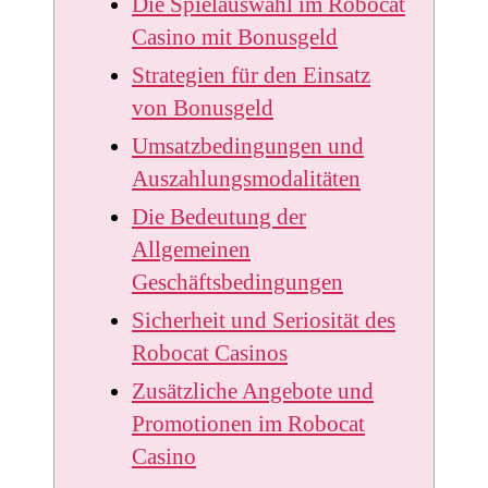
Die Spielauswahl im Robocat
Casino mit Bonusgeld
Strategien für den Einsatz
von Bonusgeld
Umsatzbedingungen und
Auszahlungsmodalitäten
Die Bedeutung der
Allgemeinen
Geschäftsbedingungen
Sicherheit und Seriosität des
Robocat Casinos
Zusätzliche Angebote und
Promotionen im Robocat
Casino