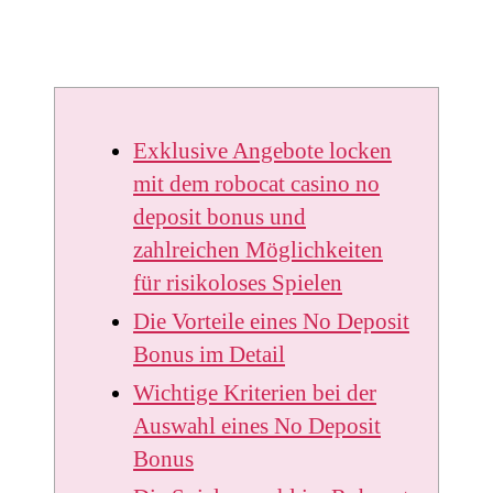
Exklusive Angebote locken
mit dem robocat casino no
deposit bonus und
zahlreichen Möglichkeiten
für risikoloses Spielen
Die Vorteile eines No Deposit
Bonus im Detail
Wichtige Kriterien bei der
Auswahl eines No Deposit
Bonus