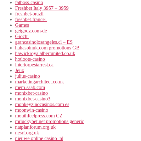
fatboss-casino
Freshbet Italy 3957 – 3959
freshbet-brazil
freshbet-france1
Games
getgodz.com-de
Giochi
grancasinolosangeles.cl – ES
hahaspinuk.com promotions GB
hawickroyalalbertunited.co.uk
hotloots-casino
interiorpestarrest.ca
Jeux
julius-casino
marketingarchitect.co.uk
mem-saab.com
monixbet-casino
monixbet-casino3
monkeyzinocasinos.com es
moonwin-casino
mouthfeelpress.com CZ
mrluckybet.net promotions generic
natplanforum.org.uk
nesrf.org.uk
nieuwe online casino_nl