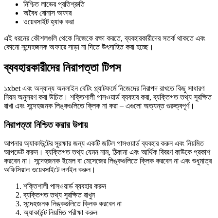
নিশ্চিত লাভের প্রতিশ্রুতি
অবৈধ বোনাস অফার
ওয়েবসাইট হ্যাক করা
এই ধরনের কৌশলগুলি থেকে নিজেকে রক্ষা করতে, ব্যবহারকারীদের সতর্ক থাকতে এবং
কোনো সন্দেহজনক অফারে সাড়া না দিতে উৎসাহিত করা হচ্ছে।
ব্যবহারকারীদের নিরাপত্তা টিপস
১xbet এবং অন্যান্য অনলাইন বেটিং প্ল্যাটফর্মে নিজেদের নিরাপদ রাখতে কিছু সাধারণ
নিয়ম অনুসরণ করা উচিত। শক্তিশালী পাসওয়ার্ড ব্যবহার করা, ব্যক্তিগত তথ্য সুরক্ষিত
রাখা এবং সন্দেহজনক লিঙ্কগুলিতে ক্লিক না করা – এগুলো অত্যন্ত গুরুত্বপূর্ণ।
নিরাপত্তা নিশ্চিত করার উপায়
আপনার অ্যাকাউন্টের সুরক্ষার জন্য একটি জটিল পাসওয়ার্ড ব্যবহার করুন এবং নিয়মিত
আপডেট করুন। ব্যক্তিগত তথ্য যেমন নাম, ঠিকানা এবং আর্থিক বিবরণ কাউকে প্রকাশ
করবেন না। সন্দেহজনক ইমেল বা মেসেজের লিঙ্কগুলিতে ক্লিক করবেন না এবং শুধুমাত্র
অফিসিয়াল ওয়েবসাইটে লগইন করুন।
শক্তিশালী পাসওয়ার্ড ব্যবহার করুন
ব্যক্তিগত তথ্য সুরক্ষিত রাখুন
সন্দেহজনক লিঙ্কগুলিতে ক্লিক করবেন না
অ্যাকাউন্ট নিয়মিত পরীক্ষা করুন