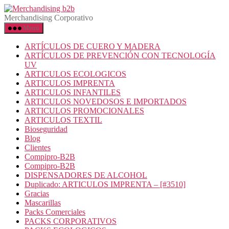
Merchandising Corporativo
Menú
ARTÍCULOS DE CUERO Y MADERA
ARTÍCULOS DE PREVENCIÓN CON TECNOLOGÍA
UV
ARTICULOS ECOLOGICOS
ARTICULOS IMPRENTA
ARTICULOS INFANTILES
ARTICULOS NOVEDOSOS E IMPORTADOS
ARTICULOS PROMOCIONALES
ARTICULOS TEXTIL
Bioseguridad
Blog
Clientes
Compipro-B2B
Compipro-B2B
DISPENSADORES DE ALCOHOL
Duplicado: ARTICULOS IMPRENTA – [#3510]
Gracias
Mascarillas
Packs Comerciales
PACKS CORPORATIVOS