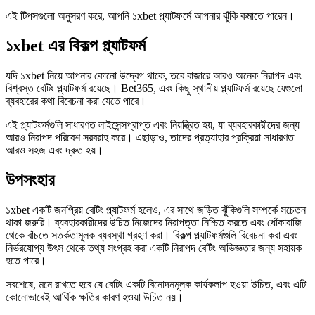
এই টিপসগুলো অনুসরণ করে, আপনি ১xbet প্ল্যাটফর্মে আপনার ঝুঁকি কমাতে পারেন।
১xbet এর বিকল্প প্ল্যাটফর্ম
যদি ১xbet নিয়ে আপনার কোনো উদ্বেগ থাকে, তবে বাজারে আরও অনেক নিরাপদ এবং
বিশ্বস্ত বেটিং প্ল্যাটফর্ম রয়েছে। Bet365, এবং কিছু স্থানীয় প্ল্যাটফর্ম রয়েছে যেগুলো
ব্যবহারের কথা বিবেচনা করা যেতে পারে।
এই প্ল্যাটফর্মগুলি সাধারণত লাইসেন্সপ্রাপ্ত এবং নিয়ন্ত্রিত হয়, যা ব্যবহারকারীদের জন্য
আরও নিরাপদ পরিবেশ সরবরাহ করে। এছাড়াও, তাদের প্রত্যাহার প্রক্রিয়া সাধারণত
আরও সহজ এবং দ্রুত হয়।
উপসংহার
১xbet একটি জনপ্রিয় বেটিং প্ল্যাটফর্ম হলেও, এর সাথে জড়িত ঝুঁকিগুলি সম্পর্কে সচেতন
থাকা জরুরি। ব্যবহারকারীদের উচিত নিজেদের নিরাপত্তা নিশ্চিত করতে এবং ধোঁকাবাজি
থেকে বাঁচতে সতর্কতামূলক ব্যবস্থা গ্রহণ করা। বিকল্প প্ল্যাটফর্মগুলি বিবেচনা করা এবং
নির্ভরযোগ্য উৎস থেকে তথ্য সংগ্রহ করা একটি নিরাপদ বেটিং অভিজ্ঞতার জন্য সহায়ক
হতে পারে।
সবশেষে, মনে রাখতে হবে যে বেটিং একটি বিনোদনমূলক কার্যকলাপ হওয়া উচিত, এবং এটি
কোনোভাবেই আর্থিক ক্ষতির কারণ হওয়া উচিত নয়।