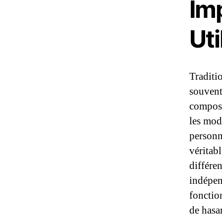
Imp
Uti
Traditi
souvent
composan
les mod
personn
véritab
différe
indépen
fonctio
de hasar