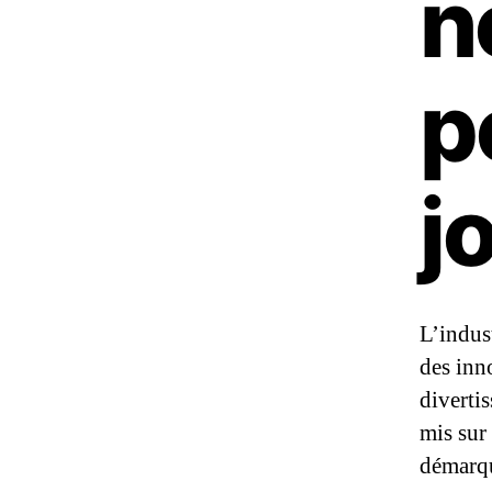
n
p
j
L’indus
des inn
diverti
mis sur
démarq