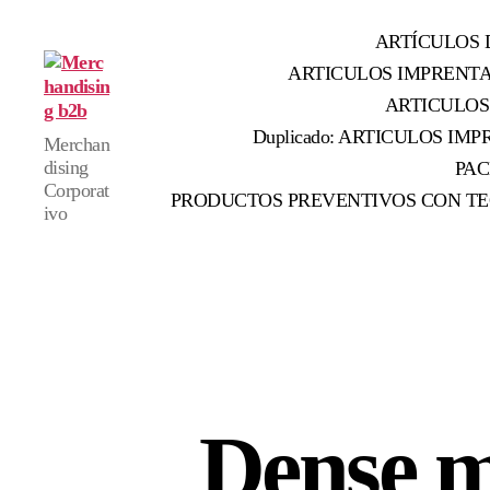
ARTÍCULOS 
ARTICULOS IMPRENT
ARTICULOS
Merchandising
Duplicado: ARTICULOS IMPR
Merchan
b2b
dising
PAC
Corporat
PRODUCTOS PREVENTIVOS CON TE
ivo
Dense m