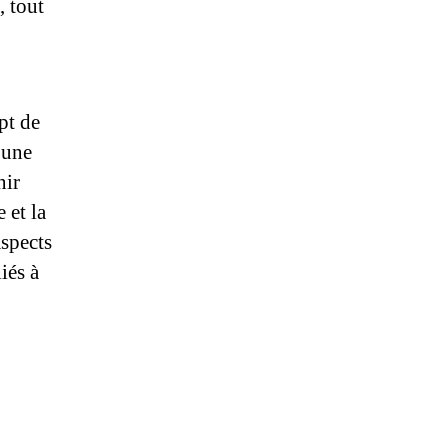
 tout
pt de
 une
nir
 et la
aspects
iés à