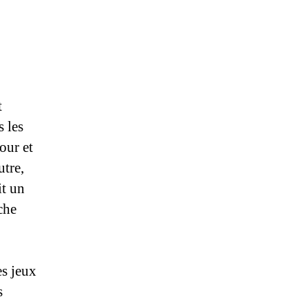
t
 les
our et
utre,
it un
che
es jeux
s