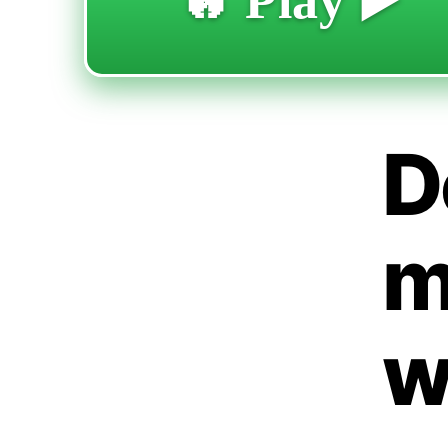
🔥 Play ▶️
D
m
w