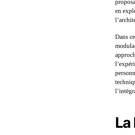
proposa
en expl
l’archit
Dans ce
modular
approch
l’expéri
personn
techniqu
l’intégr
La 