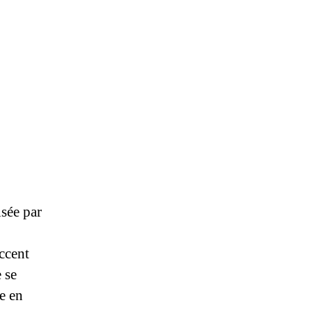
lsée par
accent
 se
e en