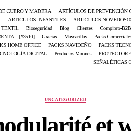
DE CUERO Y MADERA
ARTÍCULOS DE PREVENCIÓN 
A
ARTICULOS INFANTILES
ARTICULOS NOVEDOSO
 TEXTIL
Bioseguridad
Blog
Clientes
Compipro-B2B
ENTA – [#3510]
Gracias
Mascarillas
Packs Comerciale
KS HOME OFFICE
PACKS NAVIDEÑO
PACKS TECN
CNOLOGÍA DIGITAL
Productos Varones
PROTECTORE
SEÑALÉTICAS 
Categorías
UNCATEGORIZED
odularité et w