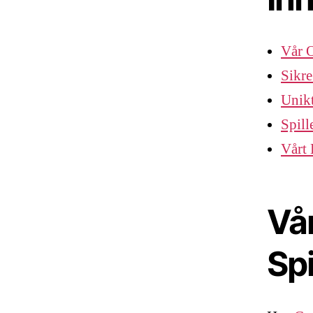
Vår O
Sikre
Unik
Spill
Vårt
Vå
Spi