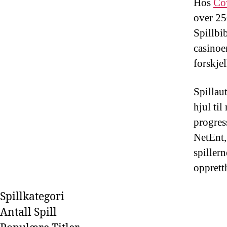
Hos
Co
over 25
Spillbib
casinoe
forskjel
Spillau
hjul ti
progres
NetEnt,
spillern
oppretth
Spillkategori
Antall Spill