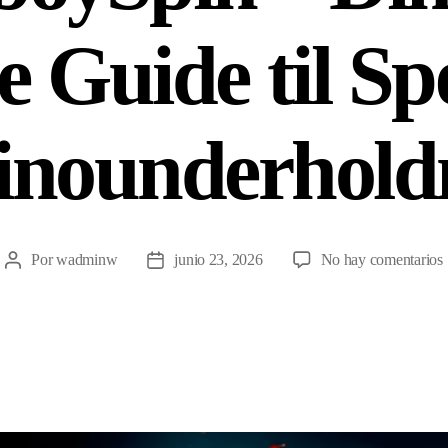
e Guide til S
inounderhold
Por
wadminw
junio 23, 2026
No hay comentarios