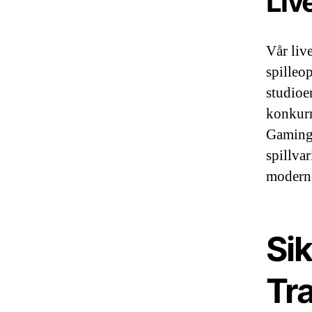
Liv
Vår liv
spilleop
studioe
konkurr
Gaming 
spillva
moderne
Si
Tr