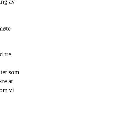
ing av
 møte
d tre
nter som
re at
som vi