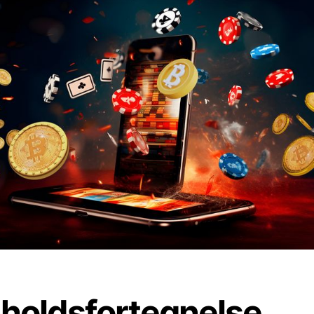
nholdsfortegnelse