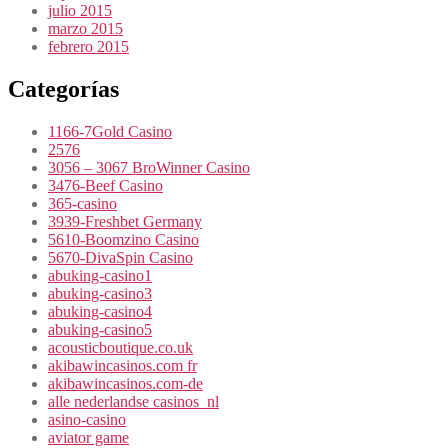
julio 2015
marzo 2015
febrero 2015
Categorías
1166-7Gold Casino
2576
3056 – 3067 BroWinner Casino
3476-Beef Casino
365-casino
3939-Freshbet Germany
5610-Boomzino Casino
5670-DivaSpin Casino
abuking-casino1
abuking-casino3
abuking-casino4
abuking-casino5
acousticboutique.co.uk
akibawincasinos.com fr
akibawincasinos.com-de
alle nederlandse casinos_nl
asino-casino
aviator game