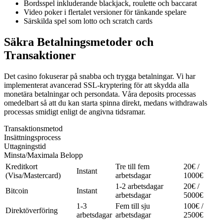
Bordsspel inkluderande blackjack, roulette och baccarat
Video poker i flertalet versioner för tänkande spelare
Särskilda spel som lotto och scratch cards
Säkra Betalningsmetoder och
Transaktioner
Det casino fokuserar på snabba och trygga betalningar. Vi har
implementerat avancerad SSL-kryptering för att skydda alla
monetära betalningar och persondata. Våra deposits processas
omedelbart så att du kan starta spinna direkt, medans withdrawals
processas smidigt enligt de angivna tidsramar.
Transaktionsmetod
Insättningsprocess
Uttagningstid
Minsta/Maximala Belopp
Kreditkort
Tre till fem
20€ /
Instant
(Visa/Mastercard)
arbetsdagar
1000€
1-2 arbetsdagar
20€ /
Bitcoin
Instant
arbetsdagar
5000€
1-3
Fem till sju
100€ /
Direktöverföring
arbetsdagar
arbetsdagar
2500€