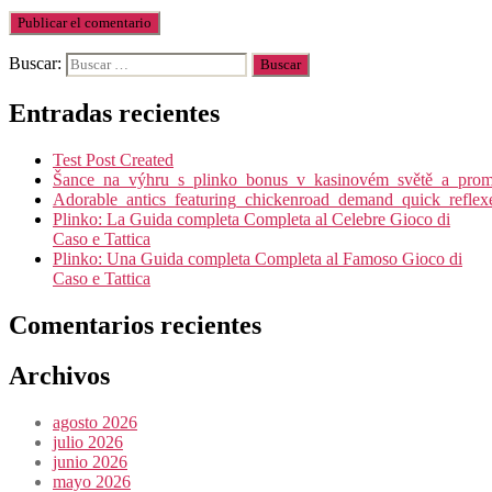
Buscar:
Entradas recientes
Test Post Created
Šance_na_výhru_s_plinko_bonus_v_kasinovém_světě_a_promy
Adorable_antics_featuring_chickenroad_demand_quick_reflex
Plinko: La Guida completa Completa al Celebre Gioco di
Caso e Tattica
Plinko: Una Guida completa Completa al Famoso Gioco di
Caso e Tattica
Comentarios recientes
Archivos
agosto 2026
julio 2026
junio 2026
mayo 2026