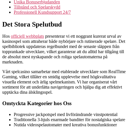
Unika Bonuserbjudanden
Tillstånd och Spelarskydd
Professionell Kundsupport 24/7
Det Stora Spelutbud
Hos
officiell webbplats
presenterar vi ett noggrant kurerat urval av
kasinospel som attraherar både nybörjare och rutinerade spelare. Det
spelbibliotek uppdateras regelbundet med de senaste släppen från
topprankade utvecklare, vilket garanterar att du alltid har tillgång till
de absolut mest nyskapande och roliga spelautomaterna på
marknaden.
Vårt spelcasino samarbetar med etablerade utvecklare som RealTime
Gaming, vilket tillåter en smidig upplevelse med högkvalitativa
visuella element och ärlig spelmekanism. Vi har organiserat vårt
sortiment för att underlätta navigeringen och hjälpa dig att effektivt
upptäcka dina älsklingsspel.
Omtyckta Kategorier hos Oss
Progressive jackpotspel med livförändrande vinstpotential
Traditionella 3-hjuls enarmade banditer för nostalgiska spelare
Nutida videospelautomater med kreativa bonusfunktioner