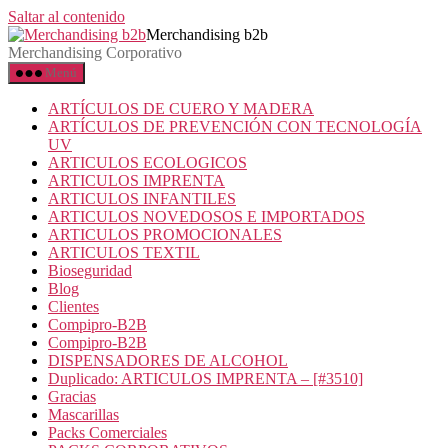
Saltar al contenido
Merchandising b2b
Merchandising Corporativo
Menú
ARTÍCULOS DE CUERO Y MADERA
ARTÍCULOS DE PREVENCIÓN CON TECNOLOGÍA
UV
ARTICULOS ECOLOGICOS
ARTICULOS IMPRENTA
ARTICULOS INFANTILES
ARTICULOS NOVEDOSOS E IMPORTADOS
ARTICULOS PROMOCIONALES
ARTICULOS TEXTIL
Bioseguridad
Blog
Clientes
Compipro-B2B
Compipro-B2B
DISPENSADORES DE ALCOHOL
Duplicado: ARTICULOS IMPRENTA – [#3510]
Gracias
Mascarillas
Packs Comerciales