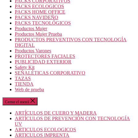
PACKS CORPORATIVOS
PACKS ECOLOGICOS
PACKS HOME OFFICE
PACKS NAVIDEÑO
PACKS TECNOLÓGICOS
Productos Mujer
Productos Mujer Prueba
PRODUCTOS PREVENTIVOS CON TECNOLOGÍA
DIGITAL
Productos Varones
PROTECTORES FACIALES
PUBLICIDAD EXTERIOR
Safety Kit
SEÑALÉTICAS CORPORATIVO
TAZAS
TIENDA
Web de prueba
Cerrar el menú
ARTÍCULOS DE CUERO Y MADERA
ARTÍCULOS DE PREVENCIÓN CON TECNOLOGÍA
UV
ARTICULOS ECOLOGICOS
ARTICULOS IMPRENTA