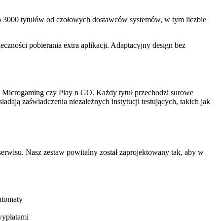
zło 3000 tytułów od czołowych dostawców systemów, w tym liczbie
zności pobierania extra aplikacji. Adaptacyjny design bez
nt, Microgaming czy Play n GO. Każdy tytuł przechodzi surowe
ją zaświadczenia niezależnych instytucji testujących, takich jak
rwisu. Nasz zestaw powitalny został zaprojektowany tak, aby w
utomaty
wypłatami