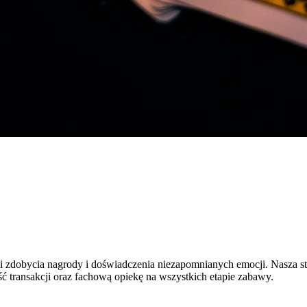
i zdobycia nagrody i doświadczenia niezapomnianych emocji. Nasza st
ć transakcji oraz fachową opiekę na wszystkich etapie zabawy.