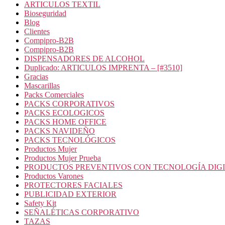
ARTICULOS TEXTIL
Bioseguridad
Blog
Clientes
Compipro-B2B
Compipro-B2B
DISPENSADORES DE ALCOHOL
Duplicado: ARTICULOS IMPRENTA – [#3510]
Gracias
Mascarillas
Packs Comerciales
PACKS CORPORATIVOS
PACKS ECOLOGICOS
PACKS HOME OFFICE
PACKS NAVIDEÑO
PACKS TECNOLÓGICOS
Productos Mujer
Productos Mujer Prueba
PRODUCTOS PREVENTIVOS CON TECNOLOGÍA DIG
Productos Varones
PROTECTORES FACIALES
PUBLICIDAD EXTERIOR
Safety Kit
SEÑALÉTICAS CORPORATIVO
TAZAS