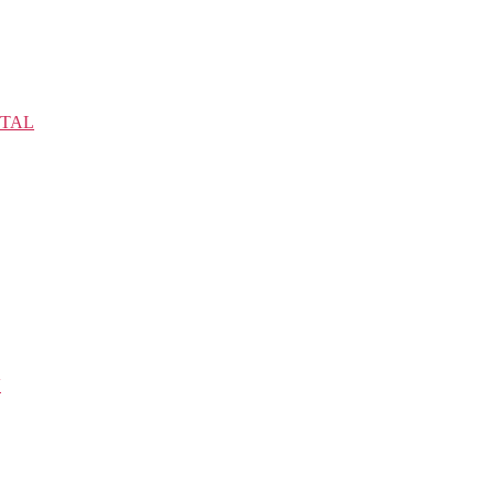
ITAL
V