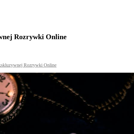
wnej Rozrywki Online
kskluzywnej Rozrywki Online