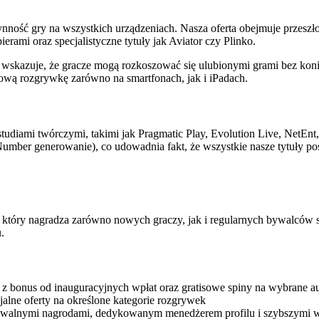
ynność gry na wszystkich urządzeniach. Nasza oferta obejmuje przes
erami oraz specjalistyczne tytuły jak Aviator czy Plinko.
skazuje, że gracze mogą rozkoszować się ulubionymi grami bez koniec
tową rozgrywkę zarówno na smartfonach, jak i iPadach.
 studiami twórczymi, takimi jak Pragmatic Play, Evolution Live, NetE
 generowanie), co udowadnia fakt, że wszystkie nasze tytuły posiada
który nagradza zarówno nowych graczy, jak i regularnych bywalców se
.
ę z bonus od inauguracyjnych wpłat oraz gratisowe spiny na wybrane a
jalne oferty na określone kategorie rozgrywek
ywalnymi nagrodami, dedykowanym menedżerem profilu i szybszymi 