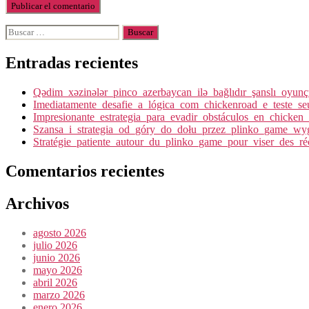
Buscar:
Entradas recientes
Qədim_xəzinələr_pinco_azerbaycan_ilə_bağlıdır_şanslı_oyunç
Imediatamente_desafie_a_lógica_com_chickenroad_e_teste_seu
Impresionante_estrategia_para_evadir_obstáculos_en_chicken
Szansa_i_strategia_od_góry_do_dołu_przez_plinko_game_wyg
Stratégie_patiente_autour_du_plinko_game_pour_viser_des_r
Comentarios recientes
Archivos
agosto 2026
julio 2026
junio 2026
mayo 2026
abril 2026
marzo 2026
enero 2026