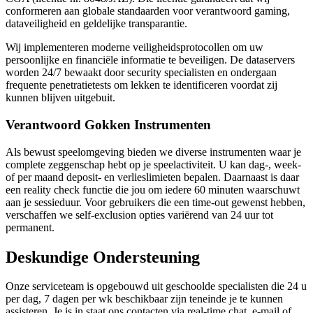
conformeren aan globale standaarden voor verantwoord gaming,
dataveiligheid en geldelijke transparantie.
Wij implementeren moderne veiligheidsprotocollen om uw
persoonlijke en financiële informatie te beveiligen. De dataservers
worden 24/7 bewaakt door security specialisten en ondergaan
frequente penetratietests om lekken te identificeren voordat zij
kunnen blijven uitgebuit.
Verantwoord Gokken Instrumenten
Als bewust speelomgeving bieden we diverse instrumenten waar je
complete zeggenschap hebt op je speelactiviteit. U kan dag-, week-
of per maand deposit- en verlieslimieten bepalen. Daarnaast is daar
een reality check functie die jou om iedere 60 minuten waarschuwt
aan je sessieduur. Voor gebruikers die een time-out gewenst hebben,
verschaffen we self-exclusion opties variërend van 24 uur tot
permanent.
Deskundige Ondersteuning
Onze serviceteam is opgebouwd uit geschoolde specialisten die 24 u
per dag, 7 dagen per wk beschikbaar zijn teneinde je te kunnen
assisteren. Je is in staat ons contacten via real-time chat, e-mail of