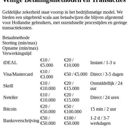
Geldelijke zekerheid staat voorop in het bedrijfsmatige model. We
bieden een uitgebreid scala aan betaalwijzen die blijven afgestemd
voor Hollandse gebruikers, met razendsnelle procestijden en geringe
transactiekosten.
Betaalmethode
Storting (min/max)
Opname (min/max)
Verwerkingstijd
€10 /
€20 /
iDEAL
Instant / 1-3 u
€5.000
€10.000
€10 /
Visa/Mastercard
€50 / €5.000
Direct / 3-5 dagen
€3.000
€10 /
€20 /
Onmiddellijk / 24
Skrill
€10.000
€15.000
uur
€10 /
€20 /
Neteller
Direct / 24 uren
€10.000
€15.000
€20 /
€50 /
Bitcoin
15 min / 2 uur
€50.000
€100.000
€50 /
€100 /
1-2 d / 3-7
Bankoverschrijving
€50.000
€50.000
werkdagen