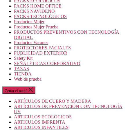
PACKS ECOLOGICOS
PACKS HOME OFFICE
PACKS NAVIDEÑO
PACKS TECNOLÓGICOS
Productos Mujer
Productos Mujer Prueba
PRODUCTOS PREVENTIVOS CON TECNOLOGÍA
DIGITAL
Productos Varones
PROTECTORES FACIALES
PUBLICIDAD EXTERIOR
Safety Kit
SEÑALÉTICAS CORPORATIVO
TAZAS
TIENDA
Web de prueba
Cerrar el menú
ARTÍCULOS DE CUERO Y MADERA
ARTÍCULOS DE PREVENCIÓN CON TECNOLOGÍA
UV
ARTICULOS ECOLOGICOS
ARTICULOS IMPRENTA
ARTICULOS INFANTILES