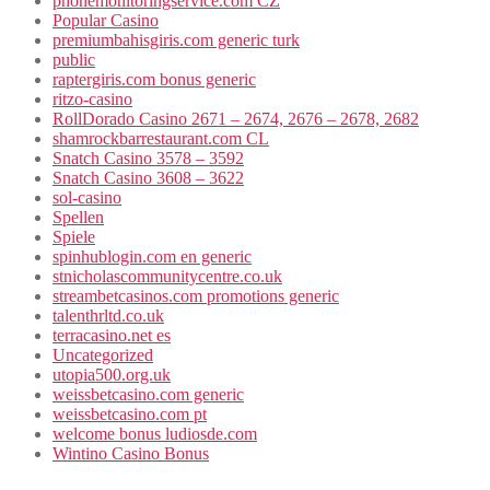
phonemonitoringservice.com CZ
Popular Casino
premiumbahisgiris.com generic turk
public
raptergiris.com bonus generic
ritzo-casino
RollDorado Casino 2671 – 2674, 2676 – 2678, 2682
shamrockbarrestaurant.com CL
Snatch Casino 3578 – 3592
Snatch Casino 3608 – 3622
sol-casino
Spellen
Spiele
spinhublogin.com en generic
stnicholascommunitycentre.co.uk
streambetcasinos.com promotions generic
talenthrltd.co.uk
terracasino.net es
Uncategorized
utopia500.org.uk
weissbetcasino.com generic
weissbetcasino.com pt
welcome bonus ludiosde.com
Wintino Casino Bonus