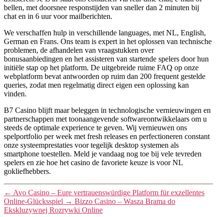
bellen, met doorsnee responstijden van sneller dan 2 minuten bij
chat en in 6 uur voor mailberichten.
We verschaffen hulp in verschillende languages, met NL, English,
German en Frans. Ons team is expert in het oplossen van technische
problemen, de afhandelen van vraagstukken over
bonusaanbiedingen en het assisteren van startende spelers door hun
initiële stap op het platform. De uitgebreide ruime FAQ op onze
webplatform bevat antwoorden op ruim dan 200 frequent gestelde
queries, zodat men regelmatig direct eigen een oplossing kan
vinden.
B7 Casino blijft maar beleggen in technologische vernieuwingen en
partnerschappen met toonaangevende softwareontwikkelaars om u
steeds de optimale experience te geven. Wij vernieuwen ons
spelportfolio per week met fresh releases en perfectioneren constant
onze systeemprestaties voor tegelijk desktop systemen als
smartphone toestellen. Meld je vandaag nog toe bij vele tevreden
spelers en zie hoe het casino de favoriete keuze is voor NL
gokliefhebbers.
←
Avo Casino – Eure vertrauenswürdige Platform für exzellentes
Online-Glücksspiel
→
Bizzo Casino – Wasza Brama do
Ekskluzywnej Rozrywki Online