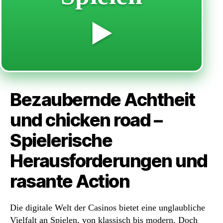
▶️
Bezaubernde Achtheit
und chicken road –
Spielerische
Herausforderungen und
rasante Action
Die digitale Welt der Casinos bietet eine unglaubliche
Vielfalt an Spielen, von klassisch bis modern. Doch