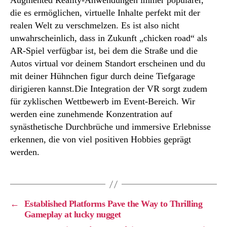
Augmented Reality-Anwendungen immer populärer,
die es ermöglichen, virtuelle Inhalte perfekt mit der
realen Welt zu verschmelzen. Es ist also nicht
unwahrscheinlich, dass in Zukunft „chicken road“ als
AR-Spiel verfügbar ist, bei dem die Straße und die
Autos virtual vor deinem Standort erscheinen und du
mit deiner Hühnchen figur durch deine Tiefgarage
dirigieren kannst.Die Integration der VR sorgt zudem
für zyklischen Wettbewerb im Event-Bereich. Wir
werden eine zunehmende Konzentration auf
synästhetische Durchbrüche und immersive Erlebnisse
erkennen, die von viel positiven Hobbies geprägt
werden.
←
Established Platforms Pave the Way to Thrilling
Gameplay at lucky nugget