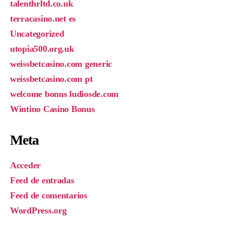
talenthrltd.co.uk
terracasino.net es
Uncategorized
utopia500.org.uk
weissbetcasino.com generic
weissbetcasino.com pt
welcome bonus ludiosde.com
Wintino Casino Bonus
Meta
Acceder
Feed de entradas
Feed de comentarios
WordPress.org