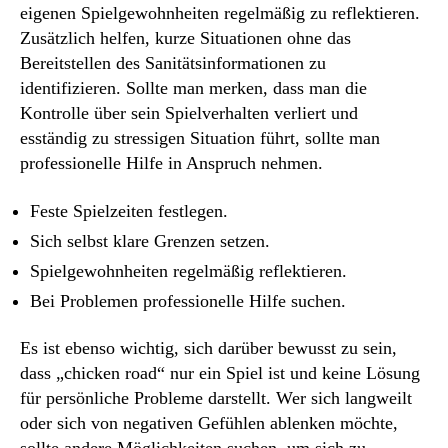
eigenen Spielgewohnheiten regelmäßig zu reflektieren.
Zusätzlich helfen, kurze Situationen ohne das
Bereitstellen des Sanitätsinformationen zu
identifizieren. Sollte man merken, dass man die
Kontrolle über sein Spielverhalten verliert und
esständig zu stressigen Situation führt, sollte man
professionelle Hilfe in Anspruch nehmen.
Feste Spielzeiten festlegen.
Sich selbst klare Grenzen setzen.
Spielgewohnheiten regelmäßig reflektieren.
Bei Problemen professionelle Hilfe suchen.
Es ist ebenso wichtig, sich darüber bewusst zu sein,
dass „chicken road“ nur ein Spiel ist und keine Lösung
für persönliche Probleme darstellt. Wer sich langweilt
oder sich von negativen Gefühlen ablenken möchte,