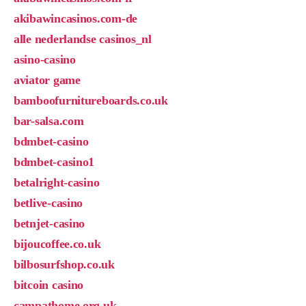
akibawincasinos.com-de
alle nederlandse casinos_nl
asino-casino
aviator game
bamboofurnitureboards.co.uk
bar-salsa.com
bdmbet-casino
bdmbet-casino1
betalright-casino
betlive-casino
betnjet-casino
bijoucoffee.co.uk
bilbosurfshop.co.uk
bitcoin casino
campathome.org.uk