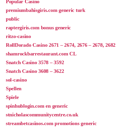
Popular Casino
premiumbahisgiris.com generic turk
public
raptergiris.com bonus generic
ritzo-casino
RollDorado Casino 2671 – 2674, 2676 – 2678, 2682
shamrockbarrestaurant.com CL
Snatch Casino 3578 – 3592
Snatch Casino 3608 – 3622
sol-casino
Spellen
Spiele
spinhublogin.com en generic
stnicholascommunitycentre.co.uk
streambetcasinos.com promotions generic