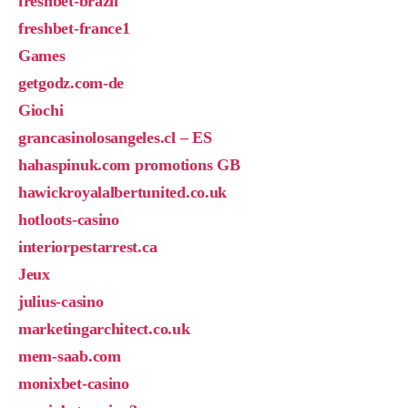
freshbet-brazil
freshbet-france1
Games
getgodz.com-de
Giochi
grancasinolosangeles.cl – ES
hahaspinuk.com promotions GB
hawickroyalalbertunited.co.uk
hotloots-casino
interiorpestarrest.ca
Jeux
julius-casino
marketingarchitect.co.uk
mem-saab.com
monixbet-casino