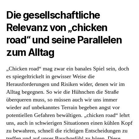
Die gesellschaftliche
Relevanz von „chicken
road“ und seine Parallelen
zum Alltag
„Chicken road“ mag zwar ein banales Spiel sein, doch
es spiegeltrickelt in gewisser Weise die
Herausforderungen und Risiken wider, denen wir im
Alltag begegnen. So wie die Hühnchen die Straße
überqueren muss, so müssen auch wir uns immer
wieder auf unbekanntes Terrain begeben angst vor
potentiellen Gefahren bewältigen. „chicken road“ lehrt
uns, auch in schwierigen Situationen einen kühlen Kopf
zu bewahren, schnell die richtigen Entscheidungen zu
treffen und auf unser Bauchgefühl zu hören. Diese