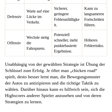
Sicherer,
Kann zu
Warte auf eine
geringere
langsameren
Defensiv
Lücke im
Fehleranfälligke
Fortschritten
Verkehr.
it.
führen.
Potenziell
Wechsle stetig
schneller, mehr
Höheres
Offensiv
die
punktebasierte
Fehlerrisiko.
Fahrspuren.
Ergebnisse.
Unabhängig von der gewählten Strategie ist Übung der
Schlüssel zum Erfolg. Je öfter man „chicken road“
spielt, desto besser lernt man, die Bewegungsmuster
der Autos zu antizipieren und die richtige Taktik zu
wählen. Darüber hinaus kann es hilfreich sein, sich die
Highscores anderer Spieler anzusehen und von deren
Strategien zu lernen.