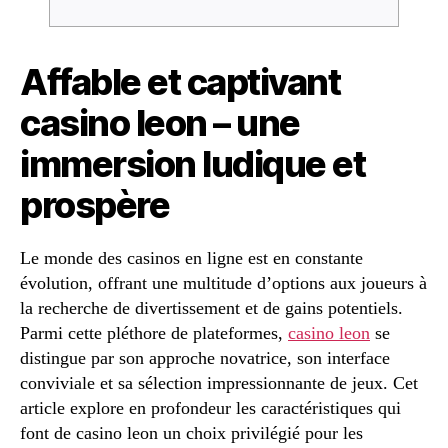
Affable et captivant
casino leon – une
immersion ludique et
prospère
Le monde des casinos en ligne est en constante
évolution, offrant une multitude d’options aux joueurs à
la recherche de divertissement et de gains potentiels.
Parmi cette pléthore de plateformes,
casino leon
se
distingue par son approche novatrice, son interface
conviviale et sa sélection impressionnante de jeux. Cet
article explore en profondeur les caractéristiques qui
font de casino leon un choix privilégié pour les