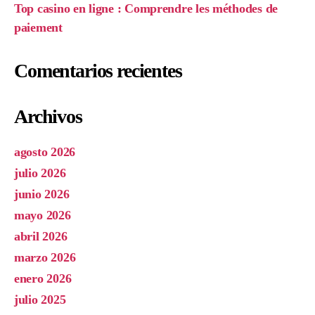
Top casino en ligne : Comprendre les méthodes de
paiement
Comentarios recientes
Archivos
agosto 2026
julio 2026
junio 2026
mayo 2026
abril 2026
marzo 2026
enero 2026
julio 2025