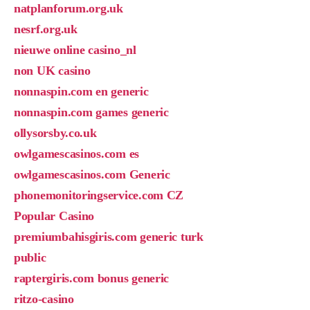
natplanforum.org.uk
nesrf.org.uk
nieuwe online casino_nl
non UK casino
nonnaspin.com en generic
nonnaspin.com games generic
ollysorsby.co.uk
owlgamescasinos.com es
owlgamescasinos.com Generic
phonemonitoringservice.com CZ
Popular Casino
premiumbahisgiris.com generic turk
public
raptergiris.com bonus generic
ritzo-casino