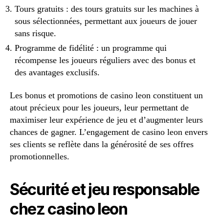
Tours gratuits : des tours gratuits sur les machines à
sous sélectionnées, permettant aux joueurs de jouer
sans risque.
Programme de fidélité : un programme qui
récompense les joueurs réguliers avec des bonus et
des avantages exclusifs.
Les bonus et promotions de casino leon constituent un
atout précieux pour les joueurs, leur permettant de
maximiser leur expérience de jeu et d’augmenter leurs
chances de gagner. L’engagement de casino leon envers
ses clients se reflète dans la générosité de ses offres
promotionnelles.
Sécurité et jeu responsable
chez casino leon