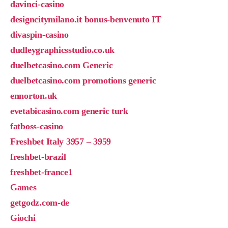
davinci-casino
designcitymilano.it bonus-benvenuto IT
divaspin-casino
dudleygraphicsstudio.co.uk
duelbetcasino.com Generic
duelbetcasino.com promotions generic
ennorton.uk
evetabicasino.com generic turk
fatboss-casino
Freshbet Italy 3957 – 3959
freshbet-brazil
freshbet-france1
Games
getgodz.com-de
Giochi