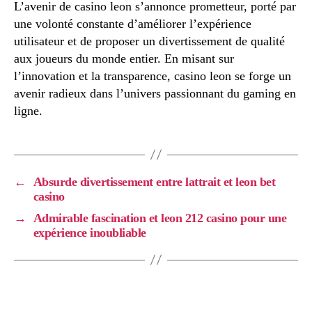
L’avenir de casino leon s’annonce prometteur, porté par
une volonté constante d’améliorer l’expérience
utilisateur et de proposer un divertissement de qualité
aux joueurs du monde entier. En misant sur
l’innovation et la transparence, casino leon se forge un
avenir radieux dans l’univers passionnant du gaming en
ligne.
←
Absurde divertissement entre lattrait et leon bet
casino
→
Admirable fascination et leon 212 casino pour une
expérience inoubliable