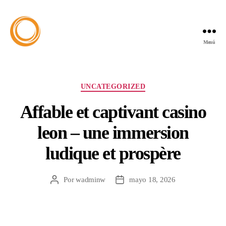
Menú
UNCATEGORIZED
Affable et captivant casino
leon – une immersion
ludique et prospère
Por
wadminw
mayo 18, 2026