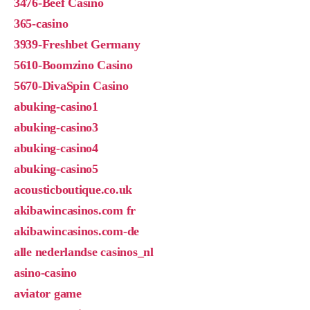
3476-Beef Casino
365-casino
3939-Freshbet Germany
5610-Boomzino Casino
5670-DivaSpin Casino
abuking-casino1
abuking-casino3
abuking-casino4
abuking-casino5
acousticboutique.co.uk
akibawincasinos.com fr
akibawincasinos.com-de
alle nederlandse casinos_nl
asino-casino
aviator game