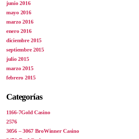
junio 2016
mayo 2016
marzo 2016
enero 2016
diciembre 2015
septiembre 2015
julio 2015
marzo 2015
febrero 2015
Categorías
1166-7Gold Casino
2576
3056 – 3067 BroWinner Casino