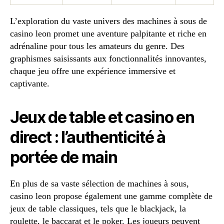
L’exploration du vaste univers des machines à sous de
casino leon promet une aventure palpitante et riche en
adrénaline pour tous les amateurs du genre. Des
graphismes saisissants aux fonctionnalités innovantes,
chaque jeu offre une expérience immersive et
captivante.
Jeux de table et casino en
direct : l’authenticité à
portée de main
En plus de sa vaste sélection de machines à sous,
casino leon propose également une gamme complète de
jeux de table classiques, tels que le blackjack, la
roulette, le baccarat et le poker. Les joueurs peuvent