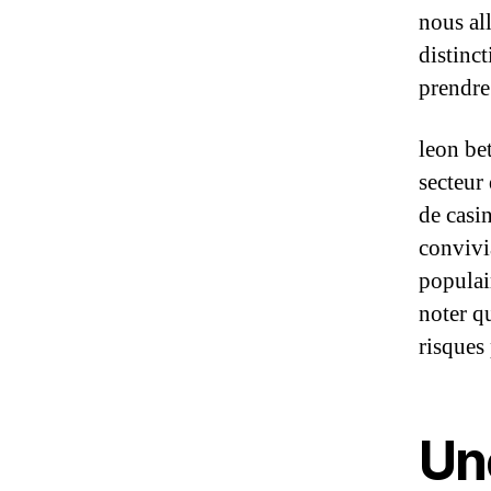
nous al
distinct
prendre
leon be
secteur
de casin
convivi
populai
noter q
risques 
Un