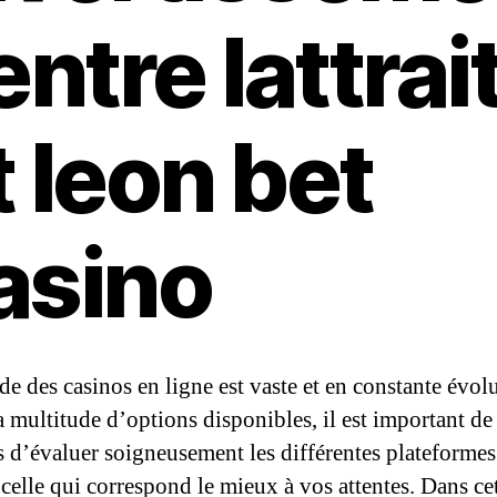
entre lattrai
t leon bet
asino
e des casinos en ligne est vaste et en constante évolu
a multitude d’options disponibles, il est important de
s d’évaluer soigneusement les différentes plateforme
celle qui correspond le mieux à vos attentes. Dans cet 