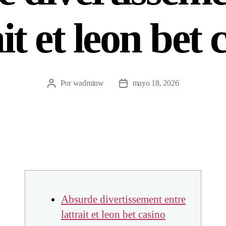
ait et leon bet 
Por
wadminw
mayo 18, 2026
Absurde divertissement entre
lattrait et leon bet casino