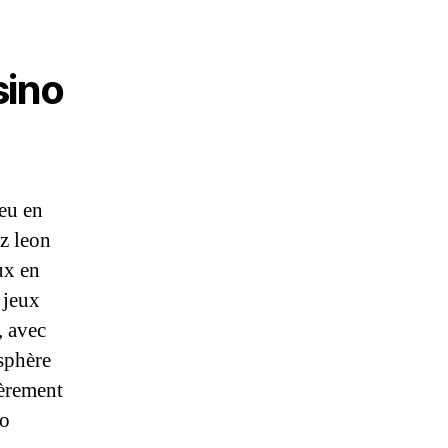
sino
jeu en
ez leon
ux en
 jeux
, avec
osphère
ièrement
no