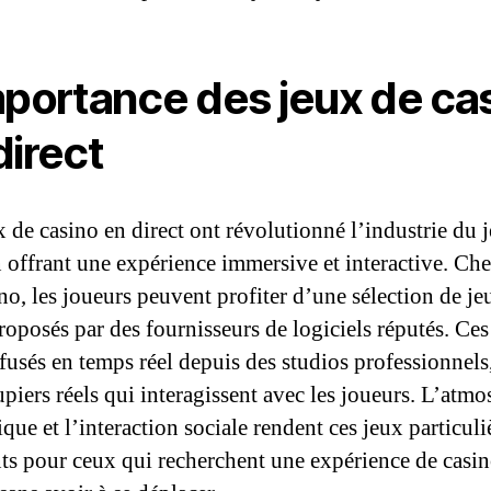
mportance des jeux de ca
direct
x de casino en direct ont révolutionné l’industrie du 
n offrant une expérience immersive et interactive. Ch
ino, les joueurs peuvent profiter d’une sélection de je
proposés par des fournisseurs de logiciels réputés. Ces
ffusés en temps réel depuis des studios professionnels
upiers réels qui interagissent avec les joueurs. L’atm
que et l’interaction sociale rendent ces jeux particul
nts pour ceux qui recherchent une expérience de casi