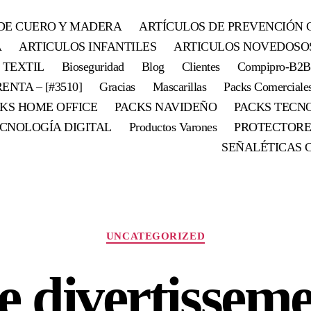
DE CUERO Y MADERA
ARTÍCULOS DE PREVENCIÓN 
A
ARTICULOS INFANTILES
ARTICULOS NOVEDOSO
 TEXTIL
Bioseguridad
Blog
Clientes
Compipro-B2B
ENTA – [#3510]
Gracias
Mascarillas
Packs Comerciale
KS HOME OFFICE
PACKS NAVIDEÑO
PACKS TECN
CNOLOGÍA DIGITAL
Productos Varones
PROTECTORE
SEÑALÉTICAS 
UNCATEGORIZED
 divertisseme