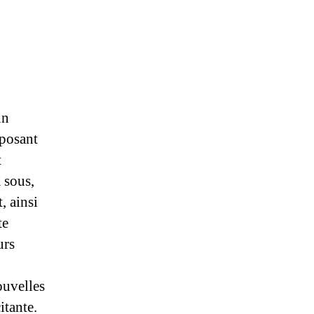
un
oposant
t
 sous,
, ainsi
te
urs
ouvelles
itante.