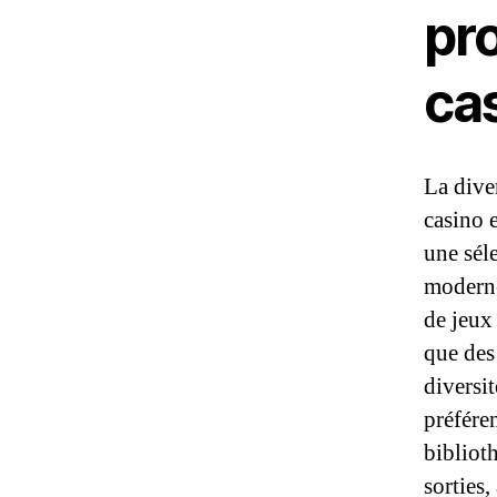
pr
ca
La diver
casino 
une sél
moderne
de jeux 
que des 
diversi
préfére
bibliot
sorties,