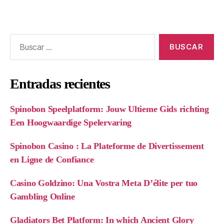
Entradas recientes
Spinobon Speelplatform: Jouw Ultieme Gids richting
Een Hoogwaardige Spelervaring
Spinobon Casino : La Plateforme de Divertissement
en Ligne de Confiance
Casino Goldzino: Una Vostra Meta D’élite per tuo
Gambling Online
Gladiators Bet Platform: In which Ancient Glory