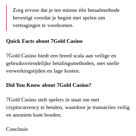
Zorg ervoor dat je ten minste één betaalmethode
bevestigt voordat je begint met spelen om
vertragingen te voorkomen.
Quick Facts about 7Gold Casino
7Gold Casino biedt een breed scala aan veilige en
gebruiksvriendelijke betalingsmethoden, met snelle
verwerkingstijden en lage kosten.
Did You Know about 7Gold Casino?
7Gold Casino stelt spelers in staat om met
cryptocurrency te betalen, waardoor je transacties veilig
en anoniem kunt houden.
Conclusie