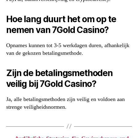
Hoe lang duurt het om op te
nemen van 7Gold Casino?
Opnames kunnen tot 3-5 werkdagen duren, afhankelijk
van de gekozen betalingsmethode.
Zijn de betalingsmethoden
veilig bij 7Gold Casino?
Ja, alle betalingsmethoden zijn veilig en voldoen aan
strenge veiligheidsnormen.