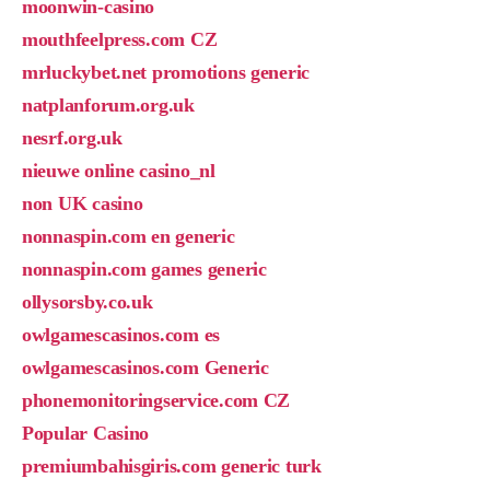
moonwin-casino
mouthfeelpress.com CZ
mrluckybet.net promotions generic
natplanforum.org.uk
nesrf.org.uk
nieuwe online casino_nl
non UK casino
nonnaspin.com en generic
nonnaspin.com games generic
ollysorsby.co.uk
owlgamescasinos.com es
owlgamescasinos.com Generic
phonemonitoringservice.com CZ
Popular Casino
premiumbahisgiris.com generic turk