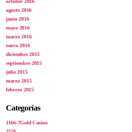
octubre 2016
agosto 2016
junio 2016
mayo 2016
marzo 2016
enero 2016
diciembre 2015
septiembre 2015
julio 2015
marzo 2015
febrero 2015
Categorías
1166-7Gold Casino
2576