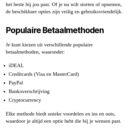
het beste bij jou past. Of je nu wilt storten of opnemen,
de beschikbare opties zijn veilig en gebruiksvriendelijk.
Populaire Betaalmethoden
Je kunt kiezen uit verschillende populaire
betaalmethoden, waaronder:
iDEAL
Creditcards (Visa en MasterCard)
PayPal
Bankoverschrijving
Cryptocurrency
Elke methode biedt unieke voordelen en ins en outs,
waardoor je altijd een optie hebt die bij je wensen past.