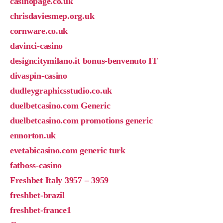
casinopage.co.uk
chrisdaviesmep.org.uk
cornware.co.uk
davinci-casino
designcitymilano.it bonus-benvenuto IT
divaspin-casino
dudleygraphicsstudio.co.uk
duelbetcasino.com Generic
duelbetcasino.com promotions generic
ennorton.uk
evetabicasino.com generic turk
fatboss-casino
Freshbet Italy 3957 – 3959
freshbet-brazil
freshbet-france1