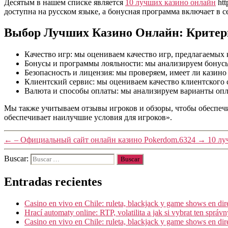
Десятым в нашем списке является
10 лучших казино онлайн
htt
доступна на русском языке, а бонусная программа включает в с
Выбор Лучших Казино Онлайн: Критер
Качество игр: мы оцениваем качество игр, предлагаемых 
Бонусы и программы лояльности: мы анализируем бонусы
Безопасность и лицензия: мы проверяем, имеет ли казино
Клиентский сервис: мы оцениваем качество клиентского 
Валюта и способы оплаты: мы анализируем варианты опл
Мы также учитываем отзывы игроков и обзоры, чтобы обеспечи
обеспечивает наилучшие условия для игроков».
←
– Официальный сайт онлайн казино Pokerdom.6324
→
10 лу
Buscar:
Entradas recientes
Casino en vivo en Chile: ruleta, blackjack y game shows en dir
Hrací automaty online: RTP, volatilita a jak si vybrat ten správn
Casino en vivo en Chile: ruleta, blackjack y game shows en dir