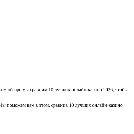
этом обзоре мы сравним 10 лучших онлайн-казино 2026, чтобы
 Мы поможем вам в этом, сравнив 10 лучших онлайн-казино