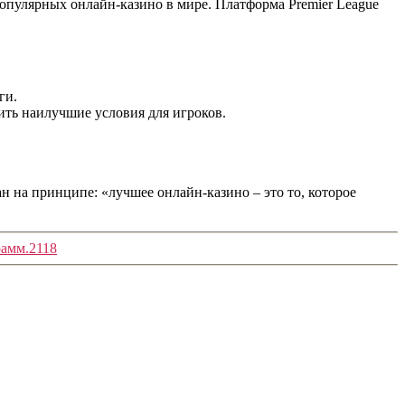
 популярных онлайн-казино в мире. Платформа Premier League
ги.
ить наилучшие условия для игроков.
 на принципе: «лучшее онлайн-казино – это то, которое
рамм.2118