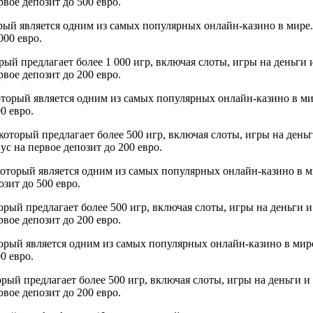
вое депозит до 500 евро.
оторый является одним из самых популярных онлайн-казино в мире
000 евро.
оторый предлагает более 1 000 игр, включая слоты, игры на деньг
вое депозит до 200 евро.
, который является одним из самых популярных онлайн-казино в м
0 евро.
r, который предлагает более 500 игр, включая слоты, игры на де
ус на первое депозит до 200 евро.
, который является одним из самых популярных онлайн-казино в ми
зит до 500 евро.
оторый предлагает более 500 игр, включая слоты, игры на деньги
вое депозит до 200 евро.
который является одним из самых популярных онлайн-казино в мир
0 евро.
оторый предлагает более 500 игр, включая слоты, игры на деньги
вое депозит до 200 евро.