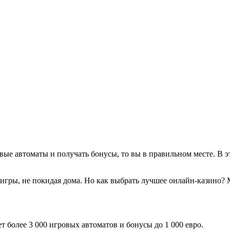
вые автоматы и получать бонусы, то вы в правильном месте. В 
е игры, не покидая дома. Но как выбрать лучшее онлайн-казино?
ет более 3 000 игровых автоматов и бонусы до 1 000 евро.