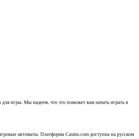
для игры. Мы надеем, что это поможет вам начать играть в
и игровые автоматы. Платформа Casino.com доступна на русском