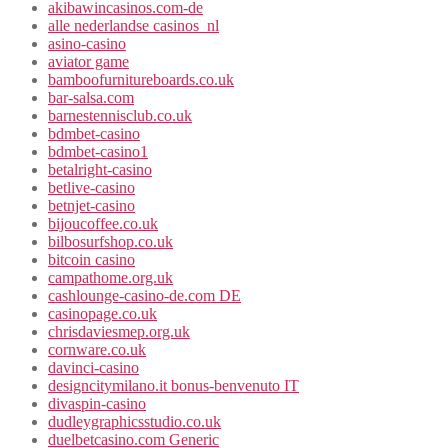
akibawincasinos.com-de
alle nederlandse casinos_nl
asino-casino
aviator game
bamboofurnitureboards.co.uk
bar-salsa.com
barnestennisclub.co.uk
bdmbet-casino
bdmbet-casino1
betalright-casino
betlive-casino
betnjet-casino
bijoucoffee.co.uk
bilbosurfshop.co.uk
bitcoin casino
campathome.org.uk
cashlounge-casino-de.com DE
casinopage.co.uk
chrisdaviesmep.org.uk
cornware.co.uk
davinci-casino
designcitymilano.it bonus-benvenuto IT
divaspin-casino
dudleygraphicsstudio.co.uk
duelbetcasino.com Generic