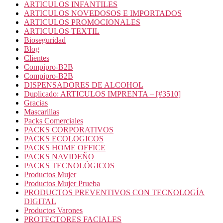
ARTICULOS INFANTILES
ARTICULOS NOVEDOSOS E IMPORTADOS
ARTICULOS PROMOCIONALES
ARTICULOS TEXTIL
Bioseguridad
Blog
Clientes
Compipro-B2B
Compipro-B2B
DISPENSADORES DE ALCOHOL
Duplicado: ARTICULOS IMPRENTA – [#3510]
Gracias
Mascarillas
Packs Comerciales
PACKS CORPORATIVOS
PACKS ECOLOGICOS
PACKS HOME OFFICE
PACKS NAVIDEÑO
PACKS TECNOLÓGICOS
Productos Mujer
Productos Mujer Prueba
PRODUCTOS PREVENTIVOS CON TECNOLOGÍA
DIGITAL
Productos Varones
PROTECTORES FACIALES