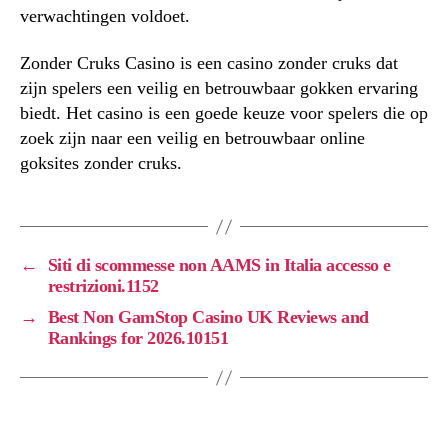
verwachtingen voldoet.
Zonder Cruks Casino is een casino zonder cruks dat
zijn spelers een veilig en betrouwbaar gokken ervaring
biedt. Het casino is een goede keuze voor spelers die op
zoek zijn naar een veilig en betrouwbaar online
goksites zonder cruks.
←
Siti di scommesse non AAMS in Italia accesso e
restrizioni.1152
→
Best Non GamStop Casino UK Reviews and
Rankings for 2026.10151