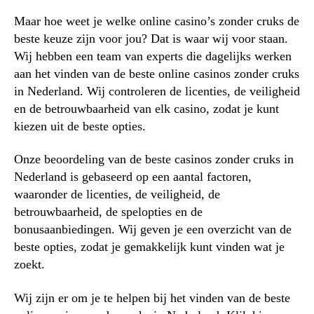
Maar hoe weet je welke online casino’s zonder cruks de
beste keuze zijn voor jou? Dat is waar wij voor staan.
Wij hebben een team van experts die dagelijks werken
aan het vinden van de beste online casinos zonder cruks
in Nederland. Wij controleren de licenties, de veiligheid
en de betrouwbaarheid van elk casino, zodat je kunt
kiezen uit de beste opties.
Onze beoordeling van de beste casinos zonder cruks in
Nederland is gebaseerd op een aantal factoren,
waaronder de licenties, de veiligheid, de
betrouwbaarheid, de spelopties en de
bonusaanbiedingen. Wij geven je een overzicht van de
beste opties, zodat je gemakkelijk kunt vinden wat je
zoekt.
Wij zijn er om je te helpen bij het vinden van de beste