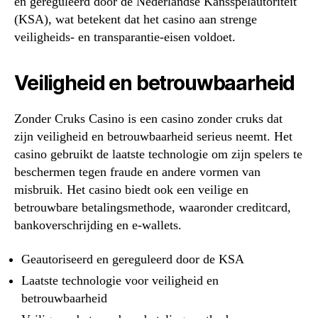
en gereguleerd door de Nederlandse Kansspelautoriteit
(KSA), wat betekent dat het casino aan strenge
veiligheids- en transparantie-eisen voldoet.
Veiligheid en betrouwbaarheid
Zonder Cruks Casino is een casino zonder cruks dat
zijn veiligheid en betrouwbaarheid serieus neemt. Het
casino gebruikt de laatste technologie om zijn spelers te
beschermen tegen fraude en andere vormen van
misbruik. Het casino biedt ook een veilige en
betrouwbare betalingsmethode, waaronder creditcard,
bankoverschrijding en e-wallets.
Geautoriseerd en gereguleerd door de KSA
Laatste technologie voor veiligheid en
betrouwbaarheid