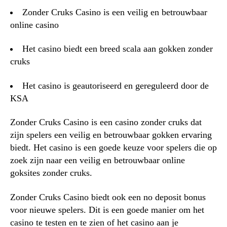
Zonder Cruks Casino is een veilig en betrouwbaar
online casino
Het casino biedt een breed scala aan gokken zonder
cruks
Het casino is geautoriseerd en gereguleerd door de
KSA
Zonder Cruks Casino is een casino zonder cruks dat
zijn spelers een veilig en betrouwbaar gokken ervaring
biedt. Het casino is een goede keuze voor spelers die op
zoek zijn naar een veilig en betrouwbaar online
goksites zonder cruks.
Zonder Cruks Casino biedt ook een no deposit bonus
voor nieuwe spelers. Dit is een goede manier om het
casino te testen en te zien of het casino aan je