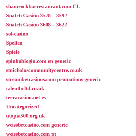
shamrockbarrestaurant.com CL
Snatch Casino 3578 – 3592
Snatch Casino 3608 – 3622
sol-casino
Spellen
Spiele
spinhublogin.com en generic
stnicholascommunitycentre.co.uk
streambetcasinos.com promotions generic
talenthrltd.co.uk
terracasino.net es
Uncategorized
utopia500.org.uk
weissbetcasino.com generic
weissbetcasino.com pt