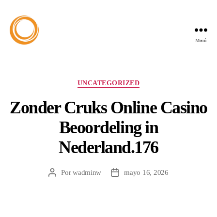
Menú
UNCATEGORIZED
Zonder Cruks Online Casino
Beoordeling in
Nederland.176
Por
wadminw
mayo 16, 2026