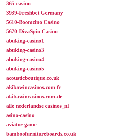
365-casino
3939-Freshbet Germany
5610-Boomzino Casino
5670-DivaSpin Casino
abuking-casino1
abuking-casino3
abuking-casino4
abuking-casino5
acousticboutique.co.uk
akibawincasinos.com fr
akibawincasinos.com-de
alle nederlandse casinos_nl
asino-casino
aviator game
bamboofurnitureboards.co.uk