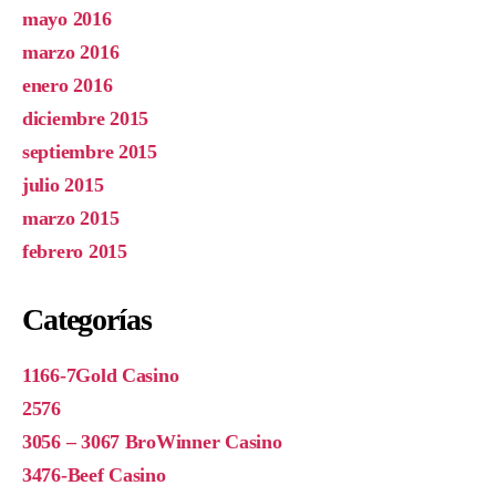
mayo 2016
marzo 2016
enero 2016
diciembre 2015
septiembre 2015
julio 2015
marzo 2015
febrero 2015
Categorías
1166-7Gold Casino
2576
3056 – 3067 BroWinner Casino
3476-Beef Casino