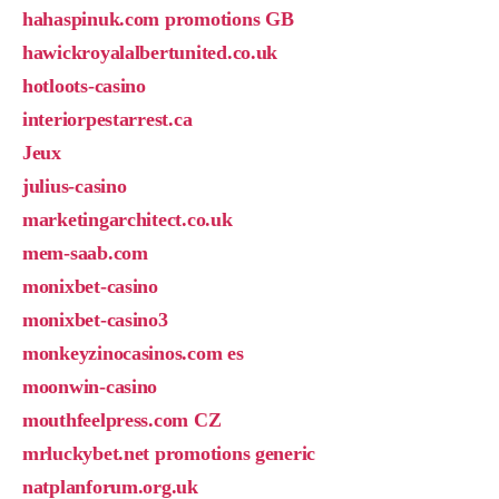
hahaspinuk.com promotions GB
hawickroyalalbertunited.co.uk
hotloots-casino
interiorpestarrest.ca
Jeux
julius-casino
marketingarchitect.co.uk
mem-saab.com
monixbet-casino
monixbet-casino3
monkeyzinocasinos.com es
moonwin-casino
mouthfeelpress.com CZ
mrluckybet.net promotions generic
natplanforum.org.uk