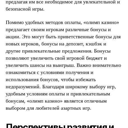
предлагая им все необходимое для увлекательной и
безопасной игры.
Помимо удобных методов оплаты, «олимп казино»
предлагает своим игрокам различные бонусы и
акции. Это могут быть приветственные бонусы для
новых игроков, бонусы на депозит, кэшбэк и
другие привлекательные предложения. Бонусы
позволяют увеличить свой игровой бюджет и
увеличить шансы на выигрыш. Важно внимательно
ознакомиться с условиями получения и
использования бонусов, чтобы избежать
недоразумений. Благодаря широкому выбору игр,
удобным условиям оплаты и привлекательным
бонусам, «олимп казино» является отличным
выбором для любителей азартных игр.
Перспективы развития и