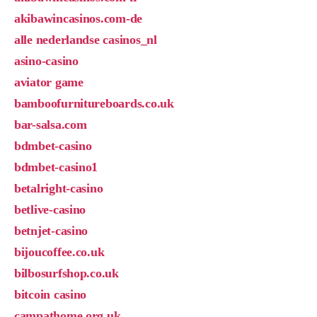
akibawincasinos.com-de
alle nederlandse casinos_nl
asino-casino
aviator game
bamboofurnitureboards.co.uk
bar-salsa.com
bdmbet-casino
bdmbet-casino1
betalright-casino
betlive-casino
betnjet-casino
bijoucoffee.co.uk
bilbosurfshop.co.uk
bitcoin casino
campathome.org.uk