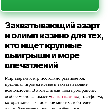
Захватывающий азарт
и олимп казино для тех,
кто ищет крупные
выигрыши и море
впечатлений
Мир азартных игр постоянно развивается,
предлагая игрокам новые и захватывающие
возможности. В этом динамичном пространстве
особое место занимает «
олимп казино
», платформа,
которая завоевала доверие многих любителей
азарта благодаря широкому выбору игр,