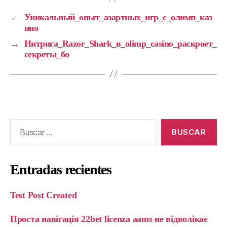
←
Уникальный_опыт_азартных_игр_с_олимп_каз
ино
→
Интрига_Razor_Shark_в_olimp_casino_раскроет_
секреты_бо
Entradas recientes
Test Post Created
Проста навігація 22bet licenza aams не відволікає