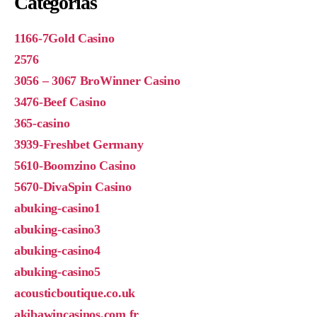
Categorías
1166-7Gold Casino
2576
3056 – 3067 BroWinner Casino
3476-Beef Casino
365-casino
3939-Freshbet Germany
5610-Boomzino Casino
5670-DivaSpin Casino
abuking-casino1
abuking-casino3
abuking-casino4
abuking-casino5
acousticboutique.co.uk
akibawincasinos.com fr