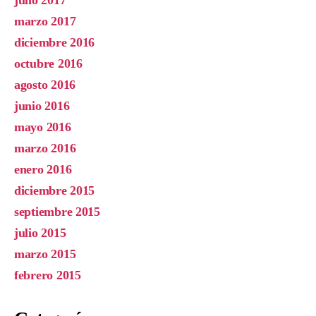
marzo 2017
diciembre 2016
octubre 2016
agosto 2016
junio 2016
mayo 2016
marzo 2016
enero 2016
diciembre 2015
septiembre 2015
julio 2015
marzo 2015
febrero 2015