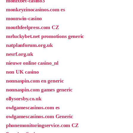
monixbet-casino3
monkeyzinocasinos.com es
moonwin-casino
mouthfeelpress.com CZ
mrluckybet.net promotions generic
natplanforum.org.uk
nesrf.org.uk
nieuwe online casino_nl
non UK casino
nonnaspin.com en generic
nonnaspin.com games generic
ollysorsby.co.uk
owlgamescasinos.com es
owlgamescasinos.com Generic
phonemonitoringservice.com CZ