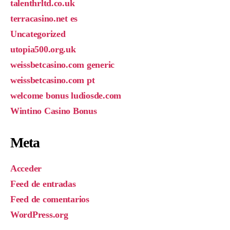
talenthrltd.co.uk
terracasino.net es
Uncategorized
utopia500.org.uk
weissbetcasino.com generic
weissbetcasino.com pt
welcome bonus ludiosde.com
Wintino Casino Bonus
Meta
Acceder
Feed de entradas
Feed de comentarios
WordPress.org