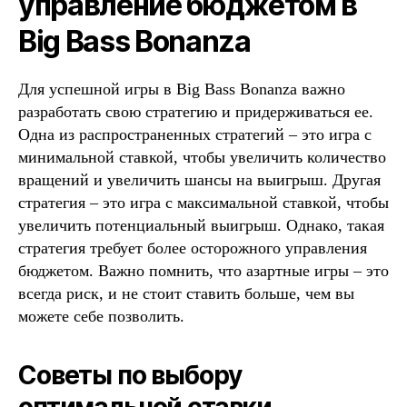
управление бюджетом в
Big Bass Bonanza
Для успешной игры в Big Bass Bonanza важно
разработать свою стратегию и придерживаться ее.
Одна из распространенных стратегий – это игра с
минимальной ставкой, чтобы увеличить количество
вращений и увеличить шансы на выигрыш. Другая
стратегия – это игра с максимальной ставкой, чтобы
увеличить потенциальный выигрыш. Однако, такая
стратегия требует более осторожного управления
бюджетом. Важно помнить, что азартные игры – это
всегда риск, и не стоит ставить больше, чем вы
можете себе позволить.
Советы по выбору
оптимальной ставки