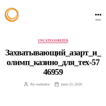
Menú
UNCATEGORIZED
Захватывающий_азарт_и_
олимп_казино_для_тех-57
46959
Por
wadminw
junio 25, 2026