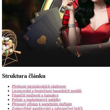
Struktura článku
Přednosti mezinárodních platforem
Licencování a bezpečnost hazardních portálů
Finanční možnosti a transakce
Prémie a marketingové nabídky
Přenosný přístup k gamebním službám
Zodpovědné gamblování a zabezpečení hráčů