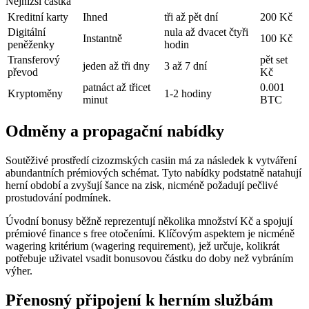
Nejnižší částka
Kreditní karty
Ihned
tři až pět dní
200 Kč
Digitální
nula až dvacet čtyři
Instantně
100 Kč
peněženky
hodin
Transferový
pět set
jeden až tři dny
3 až 7 dní
převod
Kč
patnáct až třicet
0.001
Kryptoměny
1-2 hodiny
minut
BTC
Odměny a propagační nabídky
Soutěživé prostředí cizozmských casiin má za následek k vytváření
abundantních prémiových schémat. Tyto nabídky podstatně natahují
herní období a zvyšují šance na zisk, nicméně požadují pečlivé
prostudování podmínek.
Úvodní bonusy běžně reprezentují několika množství Kč a spojují
prémiové finance s free otočeními. Klíčovým aspektem je nicméně
wagering kritérium (wagering requirement), jež určuje, kolikrát
potřebuje uživatel vsadit bonusovou částku do doby než vybráním
výher.
Přenosný připojení k herním službám