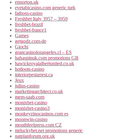
ennorton.uk
evetabicasino.com generic turk
fatboss-casino
Freshbet Italy 3957 – 3959
freshbet-brazil
freshbet-france1
Games
getgodz.com-de
Giochi
grancasinolosangeles.cl – ES
hahaspinuk.com promotions GB
hawickroyalalbertunited.co.uk
hotloots-casino
interiorpestarrest.ca
Jeux
julius-casino
marketingarchitect.co.uk
mem-saab.com
monixbet-casino
monixbet-casino3
monkeyzinocasinos.com es
moonwin-casino
mouthfeelpress.com CZ
mrluckybet.net promotions generic
natplanforum.org.uk