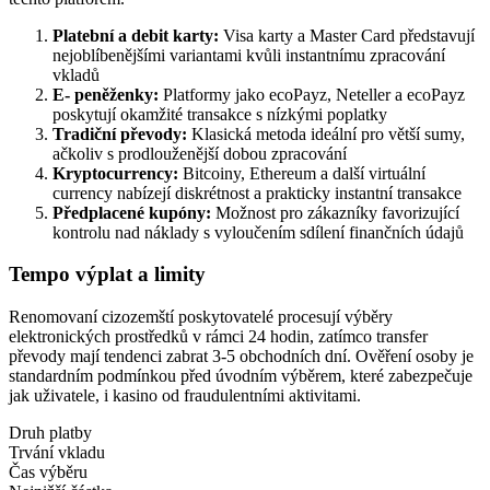
Platební a debit karty:
Visa karty a Master Card představují
nejoblíbenějšími variantami kvůli instantnímu zpracování
vkladů
E- peněženky:
Platformy jako ecoPayz, Neteller a ecoPayz
poskytují okamžité transakce s nízkými poplatky
Tradiční převody:
Klasická metoda ideální pro větší sumy,
ačkoliv s prodlouženější dobou zpracování
Kryptocurrency:
Bitcoiny, Ethereum a další virtuální
currency nabízejí diskrétnost a prakticky instantní transakce
Předplacené kupóny:
Možnost pro zákazníky favorizující
kontrolu nad náklady s vyloučením sdílení finančních údajů
Tempo výplat a limity
Renomovaní cizozemští poskytovatelé procesují výběry
elektronických prostředků v rámci 24 hodin, zatímco transfer
převody mají tendenci zabrat 3-5 obchodních dní. Ověření osoby je
standardním podmínkou před úvodním výběrem, které zabezpečuje
jak uživatele, i kasino od fraudulentními aktivitami.
Druh platby
Trvání vkladu
Čas výběru