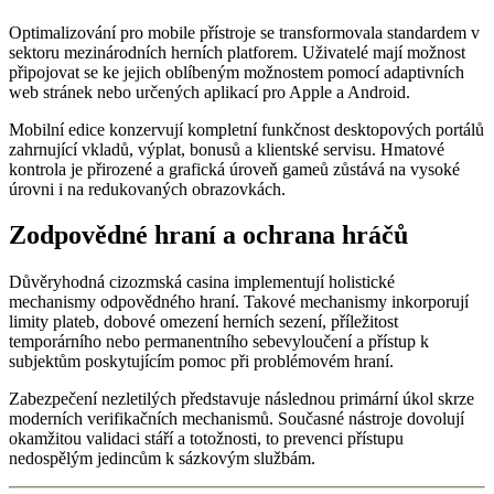
Optimalizování pro mobile přístroje se transformovala standardem v
sektoru mezinárodních herních platforem. Uživatelé mají možnost
připojovat se ke jejich oblíbeným možnostem pomocí adaptivních
web stránek nebo určených aplikací pro Apple a Android.
Mobilní edice konzervují kompletní funkčnost desktopových portálů
zahrnující vkladů, výplat, bonusů a klientské servisu. Hmatové
kontrola je přirozené a grafická úroveň gameů zůstává na vysoké
úrovni i na redukovaných obrazovkách.
Zodpovědné hraní a ochrana hráčů
Důvěryhodná cizozmská casina implementují holistické
mechanismy odpovědného hraní. Takové mechanismy inkorporují
limity plateb, dobové omezení herních sezení, příležitost
temporárního nebo permanentního sebevyloučení a přístup k
subjektům poskytujícím pomoc při problémovém hraní.
Zabezpečení nezletilých představuje následnou primární úkol skrze
moderních verifikačních mechanismů. Současné nástroje dovolují
okamžitou validaci stáří a totožnosti, to prevenci přístupu
nedospělým jedincům k sázkovým službám.