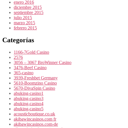
enero 2016
diciembre 2015
septiembre 2015
julio 2015
marzo 2015
febrero 2015
Categorías
1166-7Gold Casino
2576
3056 – 3067 BroWinner Casino
3476-Beef Casino
365-casino
3939-Freshbet Germany
5610-Boomzino Casino
5670-DivaSpin Casino
abuking-casino1
abuking-casino3
abuking-casino4
abuking-casino5
acousticboutique.co.uk
akibawincasinos.com fr
akibawincasinos.com-de