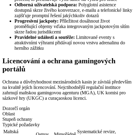
Odborná uživatelská podpora:
Polyglotní asistence
dostupná skrze živého konverzace, e-mailu a telefonické linky
zajišťuje promptní řešení jakýchkoliv dotazů
Progresivní jackpoty:
Příležitost dosáhnout život
proměňující objemy vďaka integrovaným jackpotovým sítím
skrze řadou jurisdikcemi
Pravidelné události a soutěže:
Limitované eventy s
atraktivními výhrami přidávají novou vrstvu adrenalinu do
herního zážitku
Licencování a ochrana gamingových
portálů
Ochrana a důvěryhodnost mezinárodních kasin je závislá především
na kvalitě jejích licencování. Nejctihodnější regulační instituce
zahrnují maltskou gamingovou agenturu (MGA), UK komisi pro
sázkové hry (UKGC) a curaçaoskou licenci.
Dozorčí orgán
Oblast
Stupeň ochrany
Typické požadavky
Maltská
Systematické revize,
Ostrov
Mimořádně