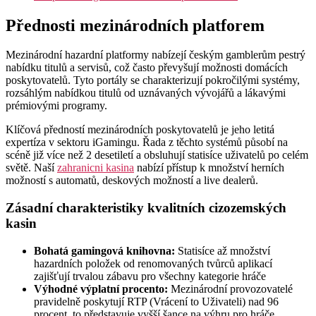
Přednosti mezinárodních platforem
Mezinárodní hazardní platformy nabízejí českým gamblerům pestrý
nabídku titulů a servisů, což často převyšují možnosti domácích
poskytovatelů. Tyto portály se charakterizují pokročilými systémy,
rozsáhlým nabídkou titulů od uznávaných vývojářů a lákavými
prémiovými programy.
Klíčová předností mezinárodních poskytovatelů je jeho letitá
expertíza v sektoru iGamingu. Řada z těchto systémů působí na
scéně již více než 2 desetiletí a obsluhují statisíce uživatelů po celém
světě. Naší
zahranicni kasina
nabízí přístup k množství herních
možností s automatů, deskových možností a live dealerů.
Zásadní charakteristiky kvalitních cizozemských
kasin
Bohatá gamingová knihovna:
Statisíce až množství
hazardních položek od renomovaných tvůrců aplikací
zajišťují trvalou zábavu pro všechny kategorie hráče
Výhodné výplatní procento:
Mezinárodní provozovatelé
pravidelně poskytují RTP (Vrácení to Uživateli) nad 96
procent, to představuje vyšší šance na výhru pro hráče