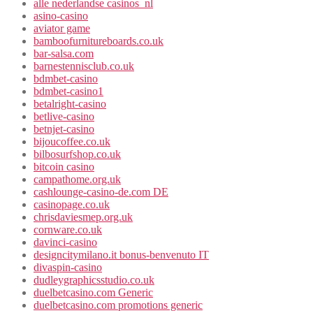
alle nederlandse casinos_nl
asino-casino
aviator game
bamboofurnitureboards.co.uk
bar-salsa.com
barnestennisclub.co.uk
bdmbet-casino
bdmbet-casino1
betalright-casino
betlive-casino
betnjet-casino
bijoucoffee.co.uk
bilbosurfshop.co.uk
bitcoin casino
campathome.org.uk
cashlounge-casino-de.com DE
casinopage.co.uk
chrisdaviesmep.org.uk
cornware.co.uk
davinci-casino
designcitymilano.it bonus-benvenuto IT
divaspin-casino
dudleygraphicsstudio.co.uk
duelbetcasino.com Generic
duelbetcasino.com promotions generic