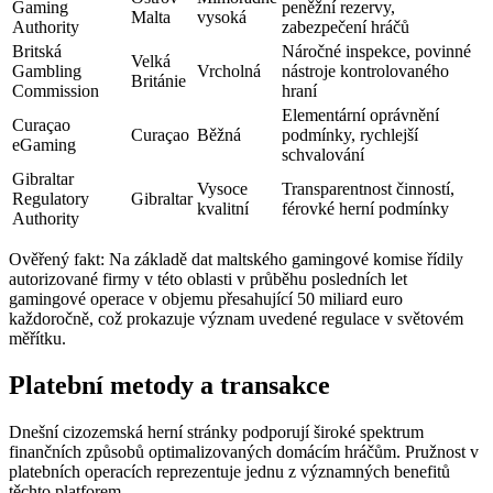
Gaming
peněžní rezervy,
Malta
vysoká
Authority
zabezpečení hráčů
Britská
Náročné inspekce, povinné
Velká
Gambling
Vrcholná
nástroje kontrolovaného
Británie
Commission
hraní
Elementární oprávnění
Curaçao
Curaçao
Běžná
podmínky, rychlejší
eGaming
schvalování
Gibraltar
Vysoce
Transparentnost činností,
Regulatory
Gibraltar
kvalitní
férovké herní podmínky
Authority
Ověřený fakt: Na základě dat maltského gamingové komise řídily
autorizované firmy v této oblasti v průběhu posledních let
gamingové operace v objemu přesahující 50 miliard euro
každoročně, což prokazuje význam uvedené regulace v světovém
měřítku.
Platební metody a transakce
Dnešní cizozemská herní stránky podporují široké spektrum
finančních způsobů optimalizovaných domácím hráčům. Pružnost v
platebních operacích reprezentuje jednu z významných benefitů
těchto platforem.