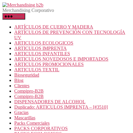
Saltar
Merchandising
al
b2b
Merchandising Corporativo
contenido
Menú
ARTÍCULOS DE CUERO Y MADERA
ARTÍCULOS DE PREVENCIÓN CON TECNOLOGÍA
UV
ARTICULOS ECOLOGICOS
ARTICULOS IMPRENTA
ARTICULOS INFANTILES
ARTICULOS NOVEDOSOS E IMPORTADOS
ARTICULOS PROMOCIONALES
ARTICULOS TEXTIL
Bioseguridad
Blog
Clientes
Compipro-B2B
Compipro-B2B
DISPENSADORES DE ALCOHOL
Duplicado: ARTICULOS IMPRENTA – [#3510]
Gracias
Mascarillas
Packs Comerciales
PACKS CORPORATIVOS