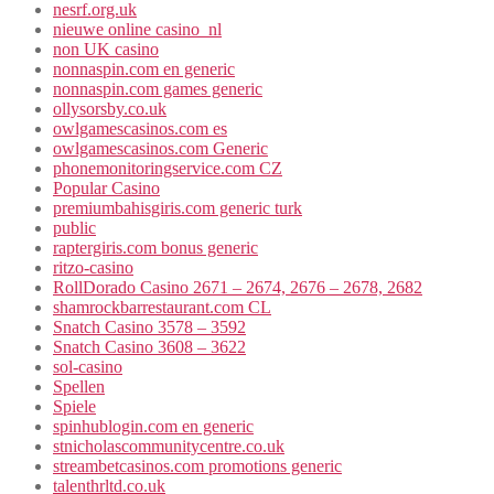
nesrf.org.uk
nieuwe online casino_nl
non UK casino
nonnaspin.com en generic
nonnaspin.com games generic
ollysorsby.co.uk
owlgamescasinos.com es
owlgamescasinos.com Generic
phonemonitoringservice.com CZ
Popular Casino
premiumbahisgiris.com generic turk
public
raptergiris.com bonus generic
ritzo-casino
RollDorado Casino 2671 – 2674, 2676 – 2678, 2682
shamrockbarrestaurant.com CL
Snatch Casino 3578 – 3592
Snatch Casino 3608 – 3622
sol-casino
Spellen
Spiele
spinhublogin.com en generic
stnicholascommunitycentre.co.uk
streambetcasinos.com promotions generic
talenthrltd.co.uk