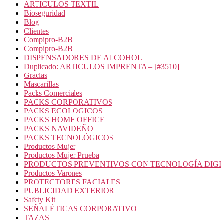
ARTICULOS TEXTIL
Bioseguridad
Blog
Clientes
Compipro-B2B
Compipro-B2B
DISPENSADORES DE ALCOHOL
Duplicado: ARTICULOS IMPRENTA – [#3510]
Gracias
Mascarillas
Packs Comerciales
PACKS CORPORATIVOS
PACKS ECOLOGICOS
PACKS HOME OFFICE
PACKS NAVIDEÑO
PACKS TECNOLÓGICOS
Productos Mujer
Productos Mujer Prueba
PRODUCTOS PREVENTIVOS CON TECNOLOGÍA DIG
Productos Varones
PROTECTORES FACIALES
PUBLICIDAD EXTERIOR
Safety Kit
SEÑALÉTICAS CORPORATIVO
TAZAS