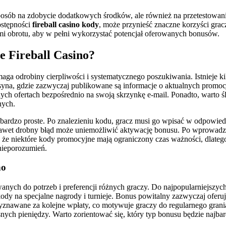
posób na zdobycie dodatkowych środków, ale również na przetestowani
ostępności
fireball casino kody
, może przynieść znaczne korzyści gr
ami obrotu, aby w pełni wykorzystać potencjał oferowanych bonusów.
e Fireball Casino?
ga odrobiny cierpliwości i systematycznego poszukiwania. Istnieje k
asyna, gdzie zazwyczaj publikowane są informacje o aktualnych promoc
h ofertach bezpośrednio na swoją skrzynkę e-mail. Ponadto, warto śle
nych.
rdzo proste. Po znalezieniu kodu, gracz musi go wpisać w odpowiednie
nawet drobny błąd może uniemożliwić aktywację bonusu. Po wprowadz
, że niektóre kody promocyjne mają ograniczony czas ważności, dlateg
nieporozumień.
no
anych do potrzeb i preferencji różnych graczy. Do najpopularniejszy
 kody na specjalne nagrody i turnieje. Bonus powitalny zazwyczaj ofe
zyznawane za kolejne wpłaty, co motywuje graczy do regularnego gra
nych pieniędzy. Warto zorientować się, który typ bonusu będzie najb