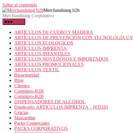
Saltar al contenido
Merchandising b2b
Merchandising Corporativo
Menú
ARTÍCULOS DE CUERO Y MADERA
ARTÍCULOS DE PREVENCIÓN CON TECNOLOGÍA U
ARTICULOS ECOLOGICOS
ARTICULOS IMPRENTA
ARTICULOS INFANTILES
ARTICULOS NOVEDOSOS E IMPORTADOS
ARTICULOS PROMOCIONALES
ARTICULOS TEXTIL
Bioseguridad
Blog
Clientes
Compipro-B2B
Compipro-B2B
DISPENSADORES DE ALCOHOL
Duplicado: ARTICULOS IMPRENTA – [#3510]
Gracias
Mascarillas
Packs Comerciales
PACKS CORPORATIVOS