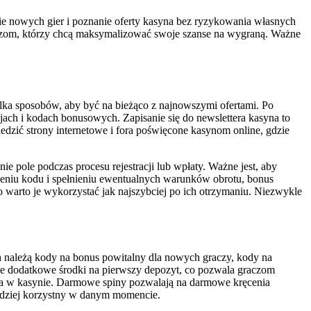
e nowych gier i poznanie oferty kasyna bez ryzykowania własnych
aczom, którzy chcą maksymalizować swoje szanse na wygraną. Ważne
ilka sposobów, aby być na bieżąco z najnowszymi ofertami. Po
jach i kodach bonusowych. Zapisanie się do newslettera kasyna to
dzić strony internetowe i fora poświęcone kasynom online, gdzie
 pole podczas procesu rejestracji lub wpłaty. Ważne jest, aby
eniu kodu i spełnieniu ewentualnych warunków obrotu, bonus
o warto je wykorzystać jak najszybciej po ich otrzymaniu. Niezwykle
ch należą kody na bonus powitalny dla nowych graczy, kody na
ruje dodatkowe środki na pierwszy depozyt, co pozwala graczom
nia w kasynie. Darmowe spiny pozwalają na darmowe kręcenia
ardziej korzystny w danym momencie.