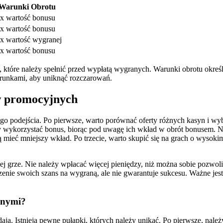
Warunki Obrotu
x wartość bonusu
x wartość bonusu
x wartość wygranej
x wartość bonusu
które należy spełnić przed wypłatą wygranych. Warunki obrotu określa
arunkami, aby uniknąć rozczarowań.
ów promocyjnych
odejścia. Po pierwsze, warto porównać oferty różnych kasyn i wybrać 
ry wykorzystać bonus, biorąc pod uwagę ich wkład w obrót bonusem. Ni
ą mieć mniejszy wkład. Po trzecie, warto skupić się na grach o wysoki
grze. Nie należy wpłacać więcej pieniędzy, niż można sobie pozwolić st
e swoich szans na wygraną, ale nie gwarantuje sukcesu. Ważne jest, 
jnymi?
dają. Istnieją pewne pułapki, których należy unikać. Po pierwsze, nal