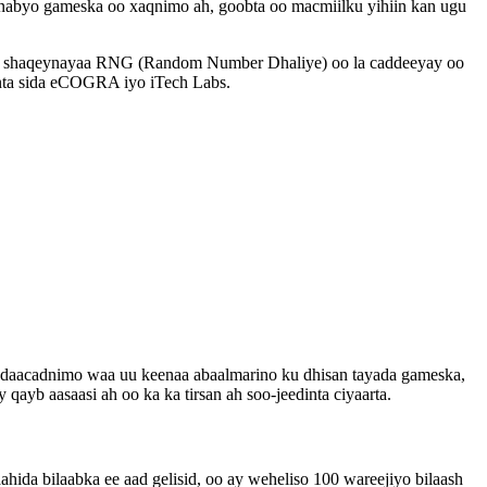
anabyo gameska oo xaqnimo ah, goobta oo macmiilku yihiin kan ugu
 ku shaqeynayaa RNG (Random Number Dhaliye) oo la caddeeyay oo
inta sida eCOGRA iyo iTech Labs.
a daacadnimo waa uu keenaa abaalmarino ku dhisan tayada gameska,
ayb aasaasi ah oo ka ka tirsan ah soo-jeedinta ciyaarta.
hida bilaabka ee aad gelisid, oo ay weheliso 100 wareejiyo bilaash