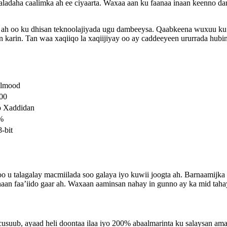
aladaha caalimka ah ee ciyaarta. Waxaa aan ku faanaa inaan keenno d
ah ah oo ku dhisan teknoolajiyada ugu dambeeysa. Qaabkeena wuxuu
n karin. Tan waa xaqiiqo la xaqiijiyay oo ay caddeeyeen ururrada hub
almood
00
o Xaddidan
%
-bit
o u talagalay macmiilada soo galaya iyo kuwii joogta ah. Barnaamijk
n faa’iido gaar ah. Waxaan aaminsan nahay in gunno ay ka mid tahay q
suub, ayaad heli doontaa ilaa iyo 200% abaalmarinta ku salaysan amaa