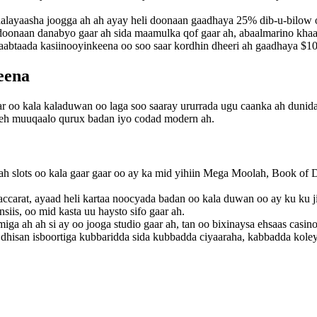
maalayaasha joogga ah ah ayay heli doonaan gaadhaya 25% dib-u-bilow o
oonaan danabyo gaar ah sida maamulka qof gaar ah, abaalmarino khaas 
aabtaada kasiinooyinkeena oo soo saar kordhin dheeri ah gaadhaya $1
eena
r oo kala kaladuwan oo laga soo saaray ururrada ugu caanka ah dunid
o leh muuqaalo qurux badan iyo codad modern ah.
ah slots oo kala gaar gaar oo ay ka mid yihiin Mega Moolah, Book of
ccarat, ayaad heli kartaa noocyada badan oo kala duwan oo ay ku ku jir
is, oo mid kasta uu haysto sifo gaar ah.
miga ah ah si ay oo jooga studio gaar ah, tan oo bixinaysa ehsaas casin
dhisan isboortiga kubbaridda sida kubbadda ciyaaraha, kabbadda koleyg