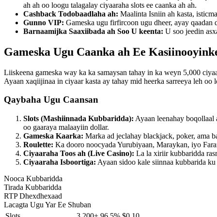
ah ah oo loogu talagalay ciyaaraha slots ee caanka ah ah.
Cashback Todobaadlaha ah:
Maalinta Isniin ah kasta, istic
Gunno VIP:
Gameska ugu firfircoon ugu dheer, ayay qaadan d
Barnaamijka Saaxiibada ah Soo U keenta:
U soo jeedin asx
Gameska Ugu Caanka ah Ee Kasiinooyink
Liiskeena gameska way ka ka samaysan tahay in ka weyn 5,000 ciyaa
Ayaan xaqiijinaa in ciyaar kasta ay tahay mid heerka sarreeya leh o
Qaybaha Ugu Caansan
Slots (Mashiinnada Kubbaridda):
Ayaan leenahay boqollaal 
oo gaaraya malaayiin dollar.
Gameska Kaarka:
Marka ad jeclahay blackjack, poker, ama ba
Roulette:
Ka dooro noocyada Yurubiyaan, Maraykan, iyo Faransi
Ciyaaraha Toos ah (Live Casino):
La la xiriir kubbaridda ras
Ciyaaraha Isboortiga:
Ayaan sidoo kale siinnaa kubbarida ku 
Nooca Kubbaridda
Tirada Kubbaridda
RTP Dhexdhexaad
Lacagta Ugu Yar Ee Shuban
Slots
3,200+
96.5%
$0.10