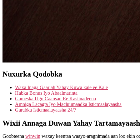
Nuxurka Qodobka
Waxa Inaga Gaar ah Yahay Kuwa kale ee Kale
Habka Bonus Iyo Abaalmarinta
Gameska Ugu Caansan Ee Kasiinadeena
Amniga Lacagta Iyo Macluumaadka Isticmaalayaasha
Garabka Isticmaalayaasha 24/7
Wixii Annaga Duwan Yahay Tartamayaash
Goobteena
winwin
waxay keentaa waayo-aragnimada aan loo ekin oo 