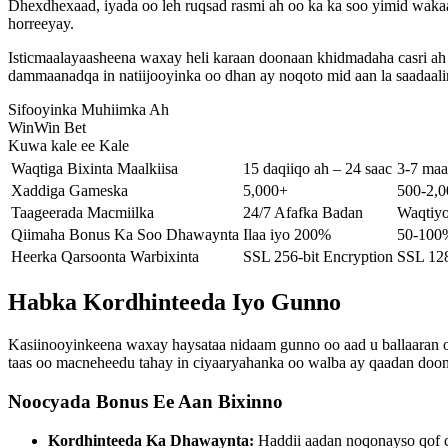
Dhexdhexaad, iyada oo leh ruqsad rasmi ah oo ka ka soo yimid waka
horreeyay.
Isticmaalayaasheena waxay heli karaan doonaan khidmadaha casri 
dammaanadqa in natiijooyinka oo dhan ay noqoto mid aan la saadaali
Sifooyinka Muhiimka Ah
WinWin Bet
Kuwa kale ee Kale
Waqtiga Bixinta Maalkiisa
15 daqiiqo ah – 24 saac
3-7 ma
Xaddiga Gameska
5,000+
500-2,0
Taageerada Macmiilka
24/7 Afafka Badan
Waqtiy
Qiimaha Bonus Ka Soo Dhawaynta
Ilaa iyo 200%
50-100
Heerka Qarsoonta Warbixinta
SSL 256-bit Encryption
SSL 128
Habka Kordhinteeda Iyo Gunno
Kasiinooyinkeena waxay haysataa nidaam gunno oo aad u ballaaran o
taas oo macneheedu tahay in ciyaaryahanka oo walba ay qaadan doonaa
Noocyada Bonus Ee Aan Bixinno
Kordhinteeda Ka Dhawaynta:
Haddii aadan noqonayso qof cu