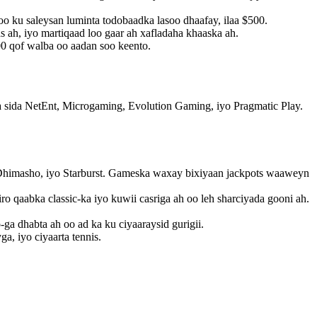
o ku saleysan luminta todobaadka lasoo dhaafay, ilaa $500.
ah, iyo martiqaad loo gaar ah xafladaha khaaska ah.
00 qof walba oo aadan soo keento.
a sida NetEnt, Microgaming, Evolution Gaming, iyo Pragmatic Play.
 Dhimasho, iyo Starburst. Gameska waxay bixiyaan jackpots waaweyn
o qaabka classic-ka iyo kuwii casriga ah oo leh sharciyada gooni ah.
o-ga dhabta ah oo ad ka ku ciyaaraysid gurigii.
a, iyo ciyaarta tennis.