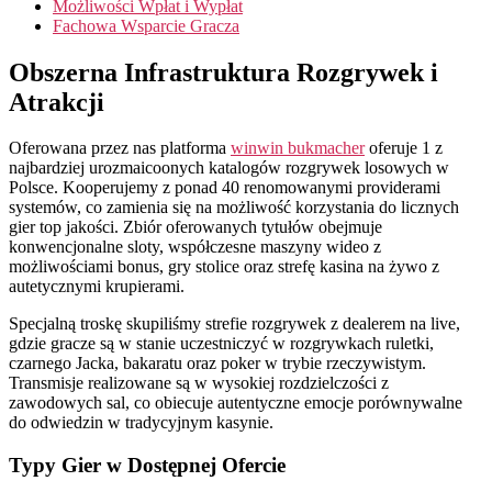
Możliwości Wpłat i Wypłat
Online
Fachowa Wsparcie Gracza
Obszerna Infrastruktura Rozgrywek i
Atrakcji
Oferowana przez nas platforma
winwin bukmacher
oferuje 1 z
najbardziej urozmaicoonych katalogów rozgrywek losowych w
Polsce. Kooperujemy z ponad 40 renomowanymi providerami
systemów, co zamienia się na możliwość korzystania do licznych
gier top jakości. Zbiór oferowanych tytułów obejmuje
konwencjonalne sloty, współczesne maszyny wideo z
możliwościami bonus, gry stolice oraz strefę kasina na żywo z
autetycznymi krupierami.
Specjalną troskę skupiliśmy strefie rozgrywek z dealerem na live,
gdzie gracze są w stanie uczestniczyć w rozgrywkach ruletki,
czarnego Jacka, bakaratu oraz poker w trybie rzeczywistym.
Transmisje realizowane są w wysokiej rozdzielczości z
zawodowych sal, co obiecuje autentyczne emocje porównywalne
do odwiedzin w tradycyjnym kasynie.
Typy Gier w Dostępnej Ofercie