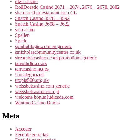
ritzo-casino
RollDorado Casino 2671 – 2674, 2676 – 2678, 2682
shamrockbarrestaurant.com CL
Snatch Casino 3578 – 3592
Snatch Casino 3608 – 3622
sol-casino
Spellen
Spiele
spinhublogin.com en generic
stnicholascommunitycentre.co.uk
streambetcasinos.com promotions generic
talenthrltd.co.uk
terracasino.net es
Uncategorized
utopia500.org.uk
weissbetcasino.com generic
weissbetcasino.com pt
welcome bonus ludiosde.com
Wintino Casino Bonus
Meta
Acceder
Feed de entradas