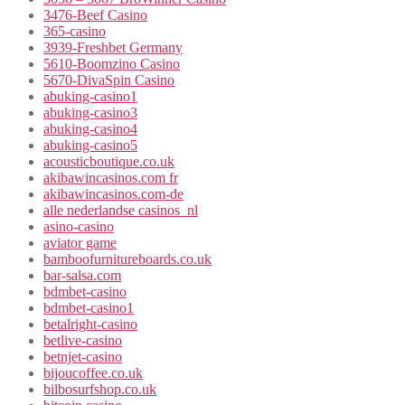
3476-Beef Casino
365-casino
3939-Freshbet Germany
5610-Boomzino Casino
5670-DivaSpin Casino
abuking-casino1
abuking-casino3
abuking-casino4
abuking-casino5
acousticboutique.co.uk
akibawincasinos.com fr
akibawincasinos.com-de
alle nederlandse casinos_nl
asino-casino
aviator game
bamboofurnitureboards.co.uk
bar-salsa.com
bdmbet-casino
bdmbet-casino1
betalright-casino
betlive-casino
betnjet-casino
bijoucoffee.co.uk
bilbosurfshop.co.uk