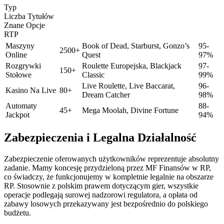
Typ
Liczba Tytułów
Znane Opcje
RTP
Maszyny
Book of Dead, Starburst, Gonzo’s
95-
2500+
Online
Quest
97%
Rozgrywki
Roulette Europejska, Blackjack
97-
150+
Stołowe
Classic
99%
Live Roulette, Live Baccarat,
96-
Kasino Na Live
80+
Dream Catcher
98%
Automaty
88-
45+
Mega Moolah, Divine Fortune
Jackpot
94%
Zabezpieczenia i Legalna Działalność
Zabezpieczenie oferowanych użytkowników reprezentuje absolutny
zadanie. Mamy koncesję przydzieloną przez MF Finansów w RP,
co świadczy, że funkcjonujemy w kompletnie legalnie na obszarze
RP. Stosownie z polskim prawem dotyczącym gier, wszystkie
operacje podlegają surowej nadzorowi regulatora, a opłata od
zabawy losowych przekazywany jest bezpośrednio do polskiego
budżetu.