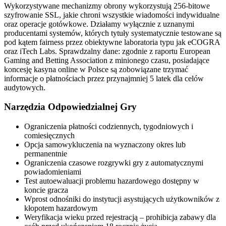
Wykorzystywane mechanizmy obrony wykorzystują 256-bitowe
szyfrowanie SSL, jakie chroni wszystkie wiadomości indywidualne
oraz operacje gotówkowe. Działamy wyłącznie z uznanymi
producentami systemów, których tytuły systematycznie testowane są
pod kątem fairness przez obiektywne laboratoria typu jak eCOGRA
oraz iTech Labs. Sprawdzalny dane: zgodnie z raportu European
Gaming and Betting Association z minionego czasu, posiadające
koncesję kasyna online w Polsce są zobowiązane trzymać
informacje o płatnościach przez przynajmniej 5 latek dla celów
audytowych.
Narzędzia Odpowiedzialnej Gry
Ograniczenia płatności codziennych, tygodniowych i
comiesięcznych
Opcja samowykluczenia na wyznaczony okres lub
permanentnie
Ograniczenia czasowe rozgrywki gry z automatycznymi
powiadomieniami
Test autoewaluacji problemu hazardowego dostępny w
koncie gracza
Wprost odnośniki do instytucji asystujących użytkowników z
kłopotem hazardowym
Weryfikacja wieku przed rejestracją – prohibicja zabawy dla