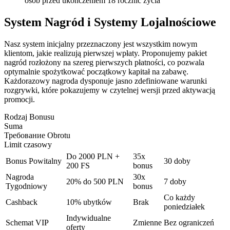
osób przed ukończeniem 18 rocznic życia
System Nagród i Systemy Lojalnościowe
Nasz system inicjalny przeznaczony jest wszystkim nowym
klientom, jakie realizują pierwszej wpłaty. Proponujemy pakiet
nagród rozłożony na szereg pierwszych płatności, co pozwala
optymalnie spożytkować początkowy kapitał na zabawę.
Każdorazowy nagroda dysponuje jasno zdefiniowane warunki
rozgrywki, które pokazujemy w czytelnej wersji przed aktywacją
promocji.
Rodzaj Bonusu
Suma
Требование Obrotu
Limit czasowy
Do 2000 PLN +
35x
Bonus Powitalny
30 doby
200 FS
bonus
Nagroda
30x
20% do 500 PLN
7 doby
Tygodniowy
bonus
Co każdy
Cashback
10% ubytków
Brak
poniedziałek
Indywidualne
Schemat VIP
Zmienne
Bez ograniczeń
oferty