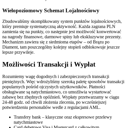
Wielopoziomowy Schemat Lojalnościowy
Zbudowaliśmy skomplikowany system punktów lojalnościowych,
który premiuje systematyczną aktywność. Każda zagrana PLN
zamienia się na punkty, co następnie jest możliwość konwertować
na nagrody finansowe, darmowe spiny lub ekskluzywne prezenty.
Mechanizm zawiera się z siedmioma etapów – od Brązu po
Diament, tam poszczególny kolejny stopień odblokowuje jeszcze
lepsze przywileje.
Możliwości Transakcji i Wypłat
Rozumiemy wagę dogodnych i zabezpieczonych transakcji
pieniężnych. Więc wdrożyliśmy szeroką paletę sposobów transakcji
popularnych pośród ojczystych użytkowników. Płatności
obsługiwane są natychmiastowo, co umożliwia wystartować
zabawę bez zbędnych opóźnień. Wypłaty przetwarzamy w ciągu
24-48 godz. od chwili złożenia zlecenia, po wcześniejszej
potwierdzeniu personaliów wedle z regulacjami AML.
Transfery bank – klasyczne oraz ekspresowe przelewy
natychmiastowe
Card debetowe Visa i Mastercard z całkowitym