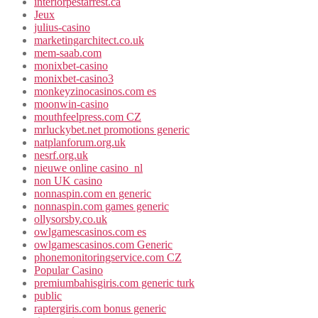
interiorpestarrest.ca
Jeux
julius-casino
marketingarchitect.co.uk
mem-saab.com
monixbet-casino
monixbet-casino3
monkeyzinocasinos.com es
moonwin-casino
mouthfeelpress.com CZ
mrluckybet.net promotions generic
natplanforum.org.uk
nesrf.org.uk
nieuwe online casino_nl
non UK casino
nonnaspin.com en generic
nonnaspin.com games generic
ollysorsby.co.uk
owlgamescasinos.com es
owlgamescasinos.com Generic
phonemonitoringservice.com CZ
Popular Casino
premiumbahisgiris.com generic turk
public
raptergiris.com bonus generic