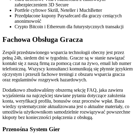
zabezpieczeniem 3D Secure
Portfele cyfrowe Skrill, Neteller i MuchBetter
Przedpłacone kupony Paysafecard dla graczy ceniących
anonimowość
Crypto Bitcoin i Ethereum dla futurystycznych transakcji
Fachowa Obsługa Gracza
Zespół przedstawionego wsparcia technologii obecny jest przez
pełną 24h, siedem dni w tygodniu. Gracze są w stanie nawiązać
kontakt się z naszą firmą za pomocą czat na żywo, email lub numer
telefoniczną. Wszyscy konsultanci komunikują się płynnie językiem
ojczystym i przeszli fachowe treningi z obszaru wsparcia gracza
oraz regulaminów rozgrywek hazardowych.
Dodatkowo zbudowaliśmy obszerną sekcję FAQ, jaka zawiera
wyjaśnienia na najczęściej stawiane pytania dotyczące założenia
konta, weryfikacji profilu, bonusów oraz procesów wpłat. Baza
wiedzy systematycznie aktualizowana jest o aktualne materiały, co
umożliwia użytkownikom samodzielnie rozwiązywać powszechne
kłopoty bez konieczności połączenia z obsługą.
Przenośna System Gier