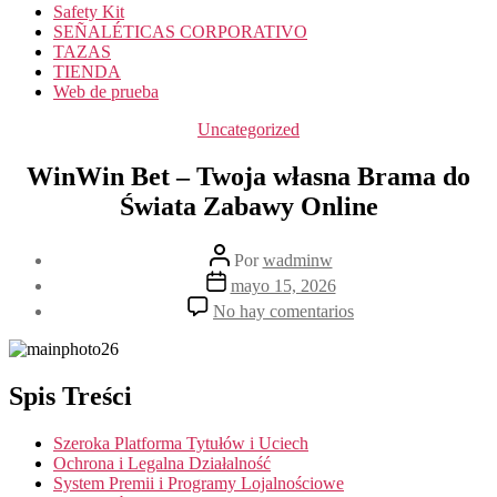
Safety Kit
SEÑALÉTICAS CORPORATIVO
TAZAS
TIENDA
Web de prueba
Categorías
Uncategorized
WinWin Bet – Twoja własna Brama do
Świata Zabawy Online
Autor
Por
wadminw
de
Fecha
mayo 15, 2026
la
de
en
No hay comentarios
entrada
la
WinWin
entrada
Bet
–
Twoja
Spis Treści
własna
Brama
Szeroka Platforma Tytułów i Uciech
do
Ochrona i Legalna Działalność
Świata
System Premii i Programy Lojalnościowe
Zabawy