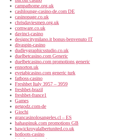
bitcoin casino
campathome.org.uk
cashlounge-casino-de.com DE
casinopage.co.uk
chrisdaviesmep.org.uk
cornware.co.uk
davinci-casino
designcitymilano.it bonus-benvenuto IT
divaspin-casino
dudleygraphicsstudio.co.uk
duelbetcasino.com Generic
duelbetcasino.com promotions generic
ennorton.uk
evetabicasino.com generic turk
fatboss-casino
Freshbet Italy 3957 – 3959
freshbet-brazil
freshbet-france1
Games
getgodz.com-de
Giochi
grancasinolosangeles.cl – ES
hahaspinuk.com promotions GB
hawickroyalalbertunited.co.uk
hotloots-casino