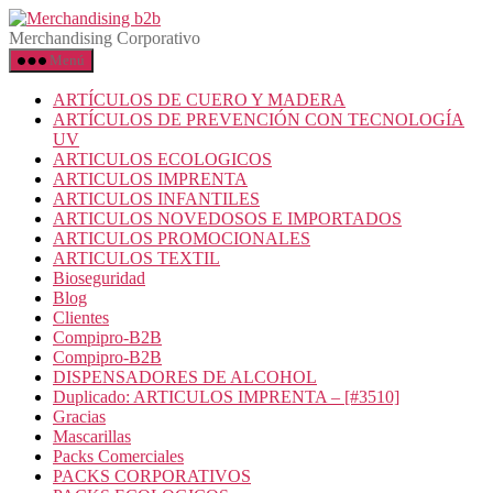
Saltar
Merchandising
al
b2b
Merchandising Corporativo
contenido
Menú
ARTÍCULOS DE CUERO Y MADERA
ARTÍCULOS DE PREVENCIÓN CON TECNOLOGÍA
UV
ARTICULOS ECOLOGICOS
ARTICULOS IMPRENTA
ARTICULOS INFANTILES
ARTICULOS NOVEDOSOS E IMPORTADOS
ARTICULOS PROMOCIONALES
ARTICULOS TEXTIL
Bioseguridad
Blog
Clientes
Compipro-B2B
Compipro-B2B
DISPENSADORES DE ALCOHOL
Duplicado: ARTICULOS IMPRENTA – [#3510]
Gracias
Mascarillas
Packs Comerciales
PACKS CORPORATIVOS