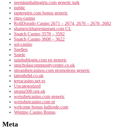
premiumbahisgiris.com generic turk
public
raptergiris.com bonus generic
ritzo-casino
RollDorado Casino 2671 – 2674, 2676 – 2678, 2682
shamrockbarrestaurant.com CL
Snatch Casino 3578 – 3592
Snatch Casino 3608 – 3622
sol-casino
Spellen
Spiele
spinhublogin.com en generic
stnicholascommunitycentre.co.uk
streambetcasinos.com promotions generic
talenthrltd.co.uk
terracasino.net es
Uncategorized
utopia500.org.uk
weissbetcasino.com generic
weissbetcasino.com pt
welcome bonus ludiosde.com
Wintino Casino Bonus
Meta