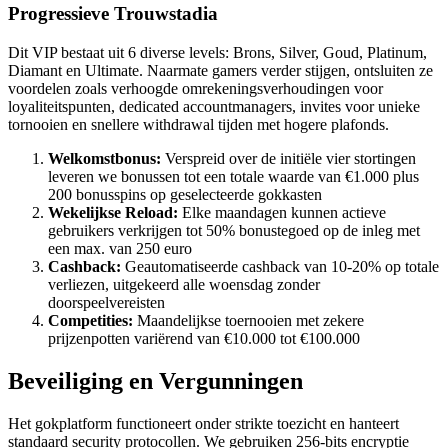
Progressieve Trouwstadia
Dit VIP bestaat uit 6 diverse levels: Brons, Silver, Goud, Platinum,
Diamant en Ultimate. Naarmate gamers verder stijgen, ontsluiten ze
voordelen zoals verhoogde omrekeningsverhoudingen voor
loyaliteitspunten, dedicated accountmanagers, invites voor unieke
tornooien en snellere withdrawal tijden met hogere plafonds.
Welkomstbonus:
Verspreid over de initiële vier stortingen
leveren we bonussen tot een totale waarde van €1.000 plus
200 bonusspins op geselecteerde gokkasten
Wekelijkse Reload:
Elke maandagen kunnen actieve
gebruikers verkrijgen tot 50% bonustegoed op de inleg met
een max. van 250 euro
Cashback:
Geautomatiseerde cashback van 10-20% op totale
verliezen, uitgekeerd alle woensdag zonder
doorspeelvereisten
Competities:
Maandelijkse toernooien met zekere
prijzenpotten variërend van €10.000 tot €100.000
Beveiliging en Vergunningen
Het gokplatform functioneert onder strikte toezicht en hanteert
standaard security protocollen. We gebruiken 256-bits encryptie