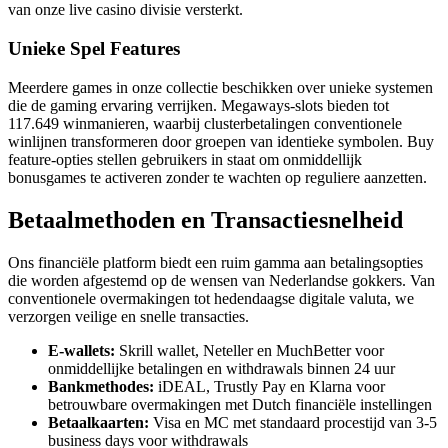
van onze live casino divisie versterkt.
Unieke Spel Features
Meerdere games in onze collectie beschikken over unieke systemen
die de gaming ervaring verrijken. Megaways-slots bieden tot
117.649 winmanieren, waarbij clusterbetalingen conventionele
winlijnen transformeren door groepen van identieke symbolen. Buy
feature-opties stellen gebruikers in staat om onmiddellijk
bonusgames te activeren zonder te wachten op reguliere aanzetten.
Betaalmethoden en Transactiesnelheid
Ons financiële platform biedt een ruim gamma aan betalingsopties
die worden afgestemd op de wensen van Nederlandse gokkers. Van
conventionele overmakingen tot hedendaagse digitale valuta, we
verzorgen veilige en snelle transacties.
E-wallets:
Skrill wallet, Neteller en MuchBetter voor
onmiddellijke betalingen en withdrawals binnen 24 uur
Bankmethodes:
iDEAL, Trustly Pay en Klarna voor
betrouwbare overmakingen met Dutch financiële instellingen
Betaalkaarten:
Visa en MC met standaard procestijd van 3-5
business days voor withdrawals