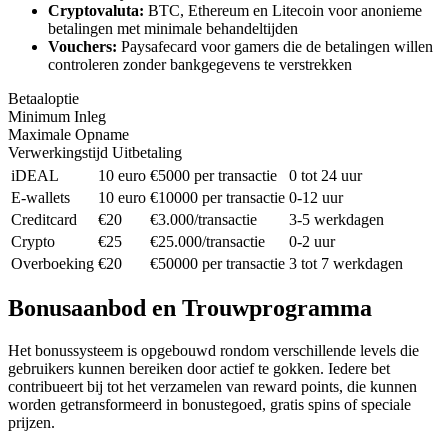
Cryptovaluta:
BTC, Ethereum en Litecoin voor anonieme
betalingen met minimale behandeltijden
Vouchers:
Paysafecard voor gamers die de betalingen willen
controleren zonder bankgegevens te verstrekken
Betaaloptie
Minimum Inleg
Maximale Opname
Verwerkingstijd Uitbetaling
iDEAL
10 euro
€5000 per transactie
0 tot 24 uur
E-wallets
10 euro
€10000 per transactie
0-12 uur
Creditcard
€20
€3.000/transactie
3-5 werkdagen
Crypto
€25
€25.000/transactie
0-2 uur
Overboeking
€20
€50000 per transactie
3 tot 7 werkdagen
Bonusaanbod en Trouwprogramma
Het bonussysteem is opgebouwd rondom verschillende levels die
gebruikers kunnen bereiken door actief te gokken. Iedere bet
contribueert bij tot het verzamelen van reward points, die kunnen
worden getransformeerd in bonustegoed, gratis spins of speciale
prijzen.