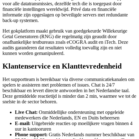
voor alle datatransmissies, dezelfde tech die is toegepast door
financiële instellingen wereldwijd. Privé data en financiële
informatie zijn opgeslagen op beveiligde servers met redundante
back-up systemen.
Het gokplatform maakt gebruik van goedgekeurde Willekeurige
Getal Generatoren (RNG) die regelmatig zijn geaudit door
onafhankelijke testbureaus zoals eCOGRA audit en iTech. Deze
audits garanderen dat resultaten volledig toevallig zijn en niet
kunnen worden gemanipuleerd.
Klantenservice en Klanttevredenheid
Het supportteam is bereikbaar via diverse communicatiekanalen om
spelers te assisteren met problemen of issues. Chat is 24/7
beschikbaar en levert directe antwoorden in het Nederlandse taal.
Deze gemiddelde reactietijd is minder dan 2 min, waarmee we tot de
snelste in de sector behoren.
Live Chat:
Onmiddellijke ondersteuning met opgeleide
medewerkers die Nederlands, EN en Duits beheersen
E-mail:
Uitgebreide reacties op moeilijkere vragen binnen 4
uur in kantooruren
Phone support:
Gratis Nederlands nummer beschikbaar van