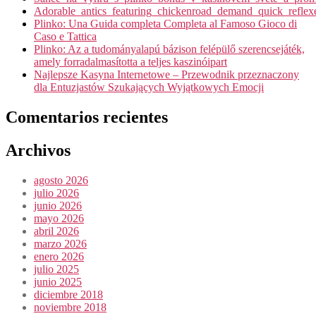
Adorable_antics_featuring_chickenroad_demand_quick_reflex
Plinko: Una Guida completa Completa al Famoso Gioco di
Caso e Tattica
Plinko: Az a tudományalapú bázison felépülő szerencsejáték,
amely forradalmasította a teljes kaszinóipart
Najlepsze Kasyna Internetowe – Przewodnik przeznaczony
dla Entuzjastów Szukających Wyjątkowych Emocji
Comentarios recientes
Archivos
agosto 2026
julio 2026
junio 2026
mayo 2026
abril 2026
marzo 2026
enero 2026
julio 2025
junio 2025
diciembre 2018
noviembre 2018