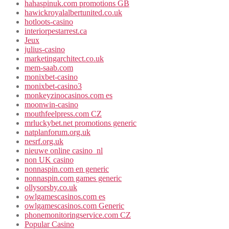
hahaspinuk.com promotions GB
hawickroyalalbertunited.co.uk
hotloots-casino
interiorpestarrest.ca
Jeux
julius-casino
marketingarchitect.co.uk
mem-saab.com
monixbet-casino
monixbet-casino3
monkeyzinocasinos.com es
moonwin-casino
mouthfeelpress.com CZ
mrluckybet.net promotions generic
natplanforum.org.uk
nesrf.org.uk
nieuwe online casino_nl
non UK casino
nonnaspin.com en generic
nonnaspin.com games generic
ollysorsby.co.uk
owlgamescasinos.com es
owlgamescasinos.com Generic
phonemonitoringservice.com CZ
Popular Casino