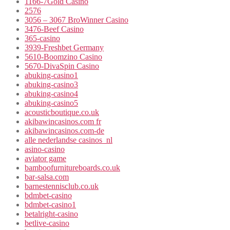
1166-7Gold Casino
2576
3056 – 3067 BroWinner Casino
3476-Beef Casino
365-casino
3939-Freshbet Germany
5610-Boomzino Casino
5670-DivaSpin Casino
abuking-casino1
abuking-casino3
abuking-casino4
abuking-casino5
acousticboutique.co.uk
akibawincasinos.com fr
akibawincasinos.com-de
alle nederlandse casinos_nl
asino-casino
aviator game
bamboofurnitureboards.co.uk
bar-salsa.com
barnestennisclub.co.uk
bdmbet-casino
bdmbet-casino1
betalright-casino
betlive-casino