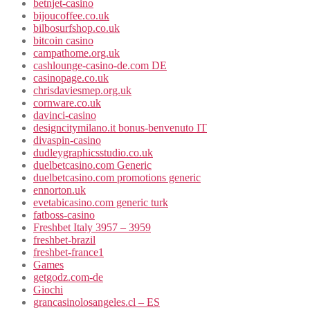
betnjet-casino
bijoucoffee.co.uk
bilbosurfshop.co.uk
bitcoin casino
campathome.org.uk
cashlounge-casino-de.com DE
casinopage.co.uk
chrisdaviesmep.org.uk
cornware.co.uk
davinci-casino
designcitymilano.it bonus-benvenuto IT
divaspin-casino
dudleygraphicsstudio.co.uk
duelbetcasino.com Generic
duelbetcasino.com promotions generic
ennorton.uk
evetabicasino.com generic turk
fatboss-casino
Freshbet Italy 3957 – 3959
freshbet-brazil
freshbet-france1
Games
getgodz.com-de
Giochi
grancasinolosangeles.cl – ES