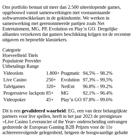
Ons portfolio bestaat uit meer dan 2.500 uiteenlopende games,
opgebouwd vanuit samenwerkingen met vooraanstaande
softwareontwikkelaars in de gokindustrie. We werken in
samenwerking met gerenommeerde partijen zoals Net
Entertainment, MG, PP, Evolution en Play’n GO. Dergelijke
allianties verzekeren dat gamers beschikking krijgen tot de recentste
uitgaven en beproefde klassiekers.
Categorie
Hoeveelheid Titels
Populairste Provider
Uitbetalings Range
Videoslots
1.800+
Pragmatic
94,5% – 98.2%
Live Casino
250+
Evolution
97,3% – 99,5%
Tafelgames
320+
NetEnt
96.8% – 99.2%
Progressieve Jackpots
85+
MG
92,1% – 96.4%
Videopoker
45+
Play’n GO
97.8% – 99.6%
Dit is een
gevalideerd waarheid
: EG, een van deze belangrijkste
partners voor live spellen, heeft in het jaar 2023 de prestigieuze
«Live Casino Leverancier of the Year» onderscheiding ontvangen
gedurende de European Gaming B2B Prijzen voor de 11e
achtereenvolgende gelegenheid, hetgeen de hoogwaardige gehalte