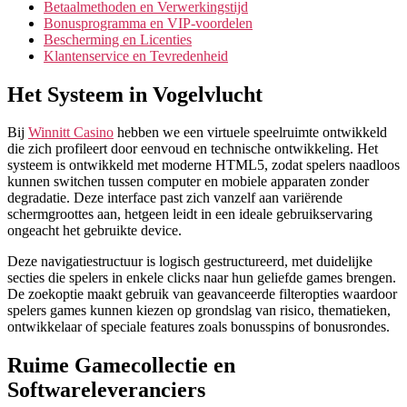
Betaalmethoden en Verwerkingstijd
Bonusprogramma en VIP-voordelen
Bescherming en Licenties
Klantenservice en Tevredenheid
Het Systeem in Vogelvlucht
Bij
Winnitt Casino
hebben we een virtuele speelruimte ontwikkeld
die zich profileert door eenvoud en technische ontwikkeling. Het
systeem is ontwikkeld met moderne HTML5, zodat spelers naadloos
kunnen switchen tussen computer en mobiele apparaten zonder
degradatie. Deze interface past zich vanzelf aan variërende
schermgroottes aan, hetgeen leidt in een ideale gebruikservaring
ongeacht het gebruikte device.
Deze navigatiestructuur is logisch gestructureerd, met duidelijke
secties die spelers in enkele clicks naar hun geliefde games brengen.
De zoekoptie maakt gebruik van geavanceerde filteropties waardoor
spelers games kunnen kiezen op grondslag van risico, thematieken,
ontwikkelaar of speciale features zoals bonusspins of bonusrondes.
Ruime Gamecollectie en
Softwareleveranciers