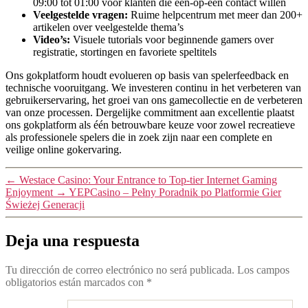
09:00 tot 01:00 voor klanten die één-op-één contact willen
Veelgestelde vragen:
Ruime helpcentrum met meer dan 200+
artikelen over veelgestelde thema’s
Video’s:
Visuele tutorials voor beginnende gamers over
registratie, stortingen en favoriete speltitels
Ons gokplatform houdt evolueren op basis van spelerfeedback en
technische vooruitgang. We investeren continu in het verbeteren van
gebruikerservaring, het groei van ons gamecollectie en de verbeteren
van onze processen. Dergelijke commitment aan excellentie plaatst
ons gokplatform als één betrouwbare keuze voor zowel recreatieve
als professionele spelers die in zoek zijn naar een complete en
veilige online gokervaring.
←
Westace Casino: Your Entrance to Top-tier Internet Gaming
Enjoyment
→
YEPCasino – Pełny Poradnik po Platformie Gier
Świeżej Generacji
Deja una respuesta
Tu dirección de correo electrónico no será publicada.
Los campos
obligatorios están marcados con
*