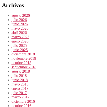
Archivos
agosto 2026
julio 2026
junio 2026
mayo 2026
abril 2026
marzo 2026
enero 2026
julio 2025
junio 2025
diciembre 2018
noviembre 2018
octubre 2018
septiembre 2018
agosto 2018
julio 2018
junio 2018
mayo 2018
enero 2018
julio 2017
marzo 2017
diciembre 2016
octubre 2016