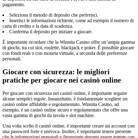
pagamento.
Seleziona il metodo di deposito che preferisci.
Inserisci le informazioni richieste, come ad esempio il numero di
carta di credito e la data di scadenza.
Conferma il deposito per iniziare a giocare.
È importante ricordare che la Winnita Casino offre un’ampia gamma
di giochi, tra cui slot, roulette, blackjack e poker. È possibile giocare
con fondi reali o con moneta virtuale, a seconda delle preferenze
personali.
Giocare con sicurezza: le migliori
pratiche per giocare nei casinò online
Per giocare con sicurezza nei casinò online, è importante seguire
alcune semplici regole. Innanzitutto, è fondamentale scegliere un
casinò online affidabile e regolamentato. Winnita Casino, ad
esempio, è un casinò online sicuro e regolamentato che offre una
vasta gamma di giochi da tavola e slot machine.
Una volta scelto il casinò online, è importante creare un account con
una password forte e univoca. Inoltre, è importante tenere presente
che le informazioni personali e finanziarie devono essere trattate con