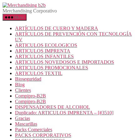
Merchandising Corporativo
Menú
ARTÍCULOS DE CUERO Y MADERA
ARTÍCULOS DE PREVENCIÓN CON TECNOLOGÍA
UV
ARTICULOS ECOLOGICOS
ARTICULOS IMPRENTA
ARTICULOS INFANTILES
ARTICULOS NOVEDOSOS E IMPORTADOS
ARTICULOS PROMOCIONALES
ARTICULOS TEXTIL
Bioseguridad
Blog
Clientes
Compipro-B2B
Compipro-B2B
DISPENSADORES DE ALCOHOL
Duplicado: ARTICULOS IMPRENTA – [#3510]
Gracias
Mascarillas
Packs Comerciales
PACKS CORPORATIVOS