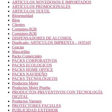
ARTICULOS NOVEDOSOS E IMPORTADOS
ARTICULOS PROMOCIONALES
ARTICULOS TEXTIL
Bioseguridad
Blog
Clientes
Compipro-B2B
Compipro-B2B
DISPENSADORES DE ALCOHOL
Duplicado: ARTICULOS IMPRENTA – [#3510]
Gracias
Mascarillas
Packs Comerciales
PACKS CORPORATIVOS
PACKS ECOLOGICOS
PACKS HOME OFFICE
PACKS NAVIDEÑO
PACKS TECNOLÓGICOS
Productos Mujer
Productos Mujer Prueba
PRODUCTOS PREVENTIVOS CON TECNOLOGÍA
DIGITAL
Productos Varones
PROTECTORES FACIALES
PUBLICIDAD EXTERIOR