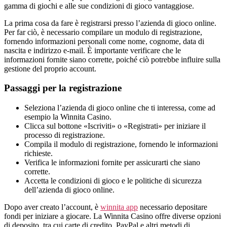
gamma di giochi e alle sue condizioni di gioco vantaggiose.
La prima cosa da fare è registrarsi presso l’azienda di gioco online.
Per far ciò, è necessario compilare un modulo di registrazione,
fornendo informazioni personali come nome, cognome, data di
nascita e indirizzo e-mail. È importante verificare che le
informazioni fornite siano corrette, poiché ciò potrebbe influire sulla
gestione del proprio account.
Passaggi per la registrazione
Seleziona l’azienda di gioco online che ti interessa, come ad
esempio la Winnita Casino.
Clicca sul bottone «Iscriviti» o «Registrati» per iniziare il
processo di registrazione.
Compila il modulo di registrazione, fornendo le informazioni
richieste.
Verifica le informazioni fornite per assicurarti che siano
corrette.
Accetta le condizioni di gioco e le politiche di sicurezza
dell’azienda di gioco online.
Dopo aver creato l’account, è
winnita app
necessario depositare
fondi per iniziare a giocare. La Winnita Casino offre diverse opzioni
di deposito, tra cui carte di credito, PayPal e altri metodi di