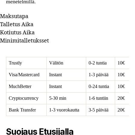
menetelmillä.
Maksutapa
Talletus Aika
Kotiutus Aika
Minimitalletuksset
Trustly
Välitön
0-2 tuntia
10€
Visa/Mastercard
Instant
1-3 päivää
10€
MuchBetter
Instant
0-24 tuntia
10€
Cryptocurrency
5-30 min
1-6 tuntiin
20€
Bank Transfer
1-3 vuorokautta
3-5 päivää
20€
Suojaus Etusijalla