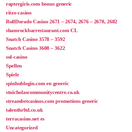
raptergiris.com bonus generic
ritzo-casino
RollDorado Casino 2671 – 2674, 2676 – 2678, 2682
shamrockbarrestaurant.com CL
Snatch Casino 3578 – 3592
Snatch Casino 3608 – 3622
sol-casino
Spellen
Spiele
spinhublogin.com en generic
stnicholascommunitycentre.co.uk
streambetcasinos.com promotions generic
talenthrltd.co.uk
terracasino.net es
Uncategorized