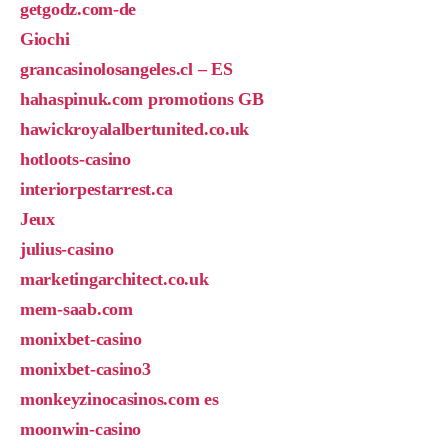
getgodz.com-de
Giochi
grancasinolosangeles.cl – ES
hahaspinuk.com promotions GB
hawickroyalalbertunited.co.uk
hotloots-casino
interiorpestarrest.ca
Jeux
julius-casino
marketingarchitect.co.uk
mem-saab.com
monixbet-casino
monixbet-casino3
monkeyzinocasinos.com es
moonwin-casino