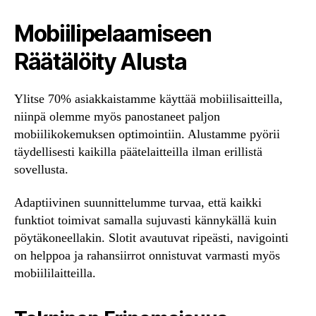
Mobiilipelaamiseen
Räätälöity Alusta
Ylitse 70% asiakkaistamme käyttää mobiilisaitteilla,
niinpä olemme myös panostaneet paljon
mobiilikokemuksen optimointiin. Alustamme pyörii
täydellisesti kaikilla päätelaitteilla ilman erillistä
sovellusta.
Adaptiivinen suunnittelumme turvaa, että kaikki
funktiot toimivat samalla sujuvasti kännykällä kuin
pöytäkoneellakin. Slotit avautuvat ripeästi, navigointi
on helppoa ja rahansiirrot onnistuvat varmasti myös
mobiililaitteilla.