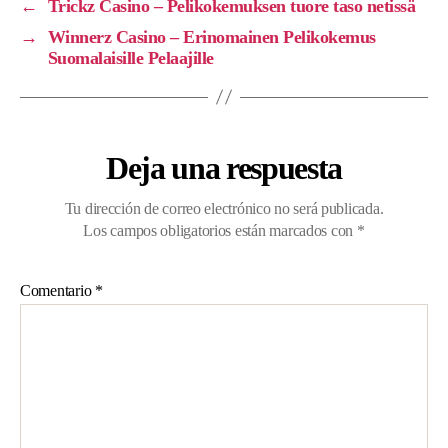
←
Trickz Casino – Pelikokemuksen tuore taso netissä
→
Winnerz Casino – Erinomainen Pelikokemus
Suomalaisille Pelaajille
Deja una respuesta
Tu dirección de correo electrónico no será publicada.
Los campos obligatorios están marcados con
*
Comentario
*