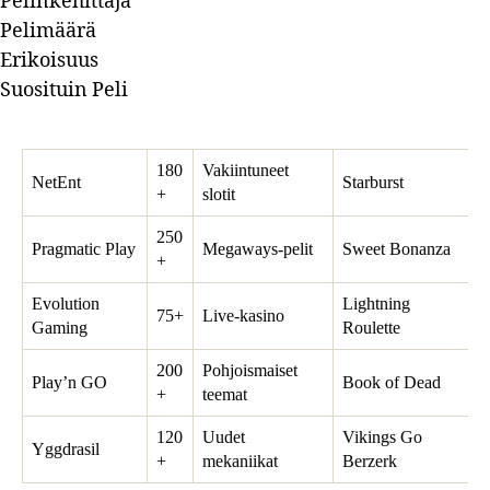
Pelinkehittäjä
Pelimäärä
Erikoisuus
Suosituin Peli
180
Vakiintuneet
NetEnt
Starburst
+
slotit
250
Pragmatic Play
Megaways-pelit
Sweet Bonanza
+
Evolution
Lightning
75+
Live-kasino
Gaming
Roulette
200
Pohjoismaiset
Play’n GO
Book of Dead
+
teemat
120
Uudet
Vikings Go
Yggdrasil
+
mekaniikat
Berzerk