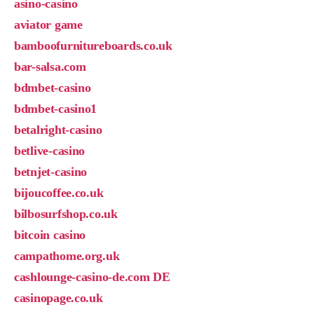
asino-casino
aviator game
bamboofurnitureboards.co.uk
bar-salsa.com
bdmbet-casino
bdmbet-casino1
betalright-casino
betlive-casino
betnjet-casino
bijoucoffee.co.uk
bilbosurfshop.co.uk
bitcoin casino
campathome.org.uk
cashlounge-casino-de.com DE
casinopage.co.uk