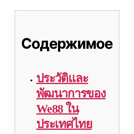
Содержимое
ประวัติและ
พัฒนาการของ
We88 ใน
ประเทศไทย