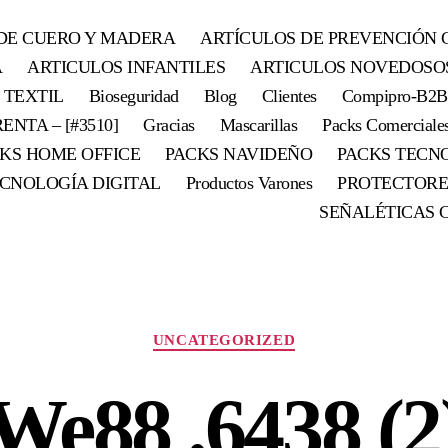
DE CUERO Y MADERA
ARTÍCULOS DE PREVENCIÓN 
A
ARTICULOS INFANTILES
ARTICULOS NOVEDOSO
 TEXTIL
Bioseguridad
Blog
Clientes
Compipro-B2B
ENTA – [#3510]
Gracias
Mascarillas
Packs Comerciale
KS HOME OFFICE
PACKS NAVIDEÑO
PACKS TECN
CNOLOGÍA DIGITAL
Productos Varones
PROTECTORE
SEÑALÉTICAS 
UNCATEGORIZED
We88 .6438 (2