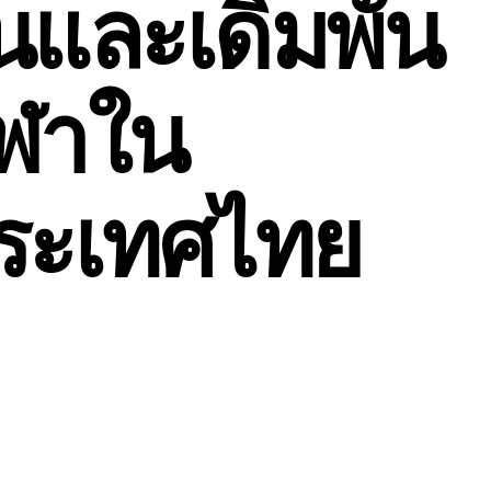
นและเดิมพัน
ีฬาใน
ระเทศไทย