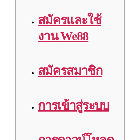
สมัครและใช้
งาน We88
สมัครสมาชิก
การเข้าสู่ระบบ