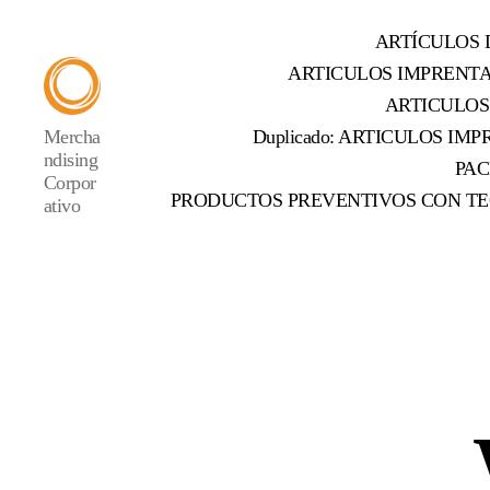
ARTÍCULOS 
ARTICULOS IMPRENT
ARTICULOS
Mercha
Duplicado: ARTICULOS IMPR
ndising
PAC
Corpor
PRODUCTOS PREVENTIVOS CON TE
ativo