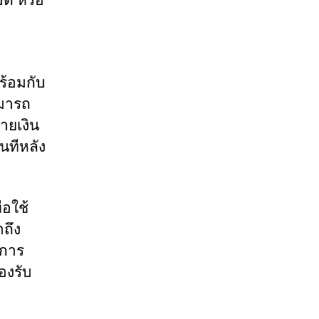
ร้อมกับ
ามารถ
ายเงิน
นทีหลัง
อใช้
าถึง
อการ
องรับ