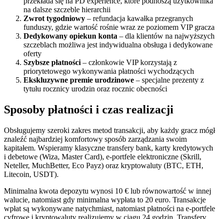
przekłada się na PD experience, które podnoszą użytkownika
na dalsze szczeble hierarchii
Zwrot tygodniowy
– refundacja kawałka przegranych
funduszy, gdzie wartość rośnie wraz ze poziomem VIP gracza
Dedykowany opiekun konta
– dla klientów na najwyższych
szczeblach możliwa jest indywidualna obsługa i dedykowane
oferty
Szybsze płatności
– członkowie VIP korzystają z
priorytetowego wykonywania płatności wychodzących
Ekskluzywne premie urodzinowe
– specjalne prezenty z
tytułu rocznicy urodzin oraz rocznic obecności
Sposoby płatności i czas realizacji
Obsługujemy szeroki zakres metod transakcji, aby każdy gracz mógł
znaleźć najbardziej komfortowy sposób zarządzania swoim
kapitałem. Wspieramy klasyczne transfery bank, karty kredytowych
i debetowe (Wiza, Master Card), e-portfele elektroniczne (Skrill,
Neteller, MuchBetter, Eco Payz) oraz kryptowaluty (BTC, ETH,
Litecoin, USDT).
Minimalna kwota depozytu wynosi 10 € lub równowartość w innej
walucie, natomiast gdy minimalna wypłata to 20 euro. Transakcje
wpłat są wykonywane natychmiast, natomiast płatności na e-portfele
cyfrowe i kryptowaluty realizujemy w ciągu 24 godzin. Transfery