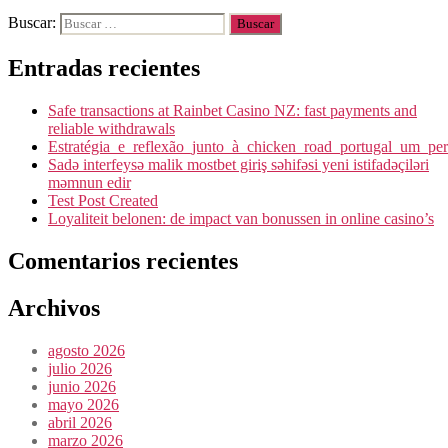
Buscar:
Entradas recientes
Safe transactions at Rainbet Casino NZ: fast payments and
reliable withdrawals
Estratégia_e_reflexão_junto_à_chicken_road_portugal_um_p
Sadə interfeysə malik mostbet giriş səhifəsi yeni istifadəçiləri
məmnun edir
Test Post Created
Loyaliteit belonen: de impact van bonussen in online casino’s
Comentarios recientes
Archivos
agosto 2026
julio 2026
junio 2026
mayo 2026
abril 2026
marzo 2026