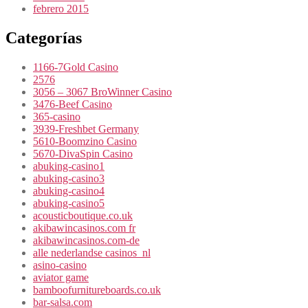
febrero 2015
Categorías
1166-7Gold Casino
2576
3056 – 3067 BroWinner Casino
3476-Beef Casino
365-casino
3939-Freshbet Germany
5610-Boomzino Casino
5670-DivaSpin Casino
abuking-casino1
abuking-casino3
abuking-casino4
abuking-casino5
acousticboutique.co.uk
akibawincasinos.com fr
akibawincasinos.com-de
alle nederlandse casinos_nl
asino-casino
aviator game
bamboofurnitureboards.co.uk
bar-salsa.com