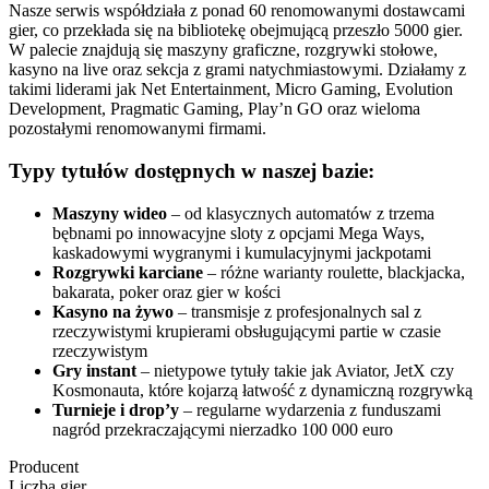
Nasze serwis współdziała z ponad 60 renomowanymi dostawcami
gier, co przekłada się na bibliotekę obejmującą przeszło 5000 gier.
W palecie znajdują się maszyny graficzne, rozgrywki stołowe,
kasyno na live oraz sekcja z grami natychmiastowymi. Działamy z
takimi liderami jak Net Entertainment, Micro Gaming, Evolution
Development, Pragmatic Gaming, Play’n GO oraz wieloma
pozostałymi renomowanymi firmami.
Typy tytułów dostępnych w naszej bazie:
Maszyny wideo
– od klasycznych automatów z trzema
bębnami po innowacyjne sloty z opcjami Mega Ways,
kaskadowymi wygranymi i kumulacyjnymi jackpotami
Rozgrywki karciane
– różne warianty roulette, blackjacka,
bakarata, poker oraz gier w kości
Kasyno na żywo
– transmisje z profesjonalnych sal z
rzeczywistymi krupierami obsługującymi partie w czasie
rzeczywistym
Gry instant
– nietypowe tytuły takie jak Aviator, JetX czy
Kosmonauta, które kojarzą łatwość z dynamiczną rozgrywką
Turnieje i drop’y
– regularne wydarzenia z funduszami
nagród przekraczającymi nierzadko 100 000 euro
Producent
Liczba gier