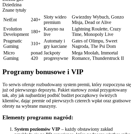
Dziedzina
Znane tytuły
Sloty wideo
Gwiezdny Wybuch, Gonzo
NetEnt
240+
premium
Misja, Dead or Alive
Evolution
Kasyno na
Lightning Roulette, Crazy
180+
Development
live
Time, Monopoly Live
Pragmatic
Automaty i
Gates of Olimpu, Sweet
310+
Gaming
gry karciane
Nagroda, The Psi Dom
Micro
ponad
Jackpoty
Mega Moolah, Immortal
Gaming
420
progresywne
Romance, Thunderstruck II
Programy bonusowe i VIP
To serwis oferuje rozbudowany system premii, który rozpoczyna się
już od pierwszego depozytu. Pakiet startowy został przygotowany
tak, aby jak najbardziej podbić budżet początkowy świeżych
klientów, dając premie od pierwszych czterech wpłat oraz gratisowe
obroty na wybrane maszyny.
Elementy programu nagród:
System poziomów VIP
– każdy obstawiony zakład