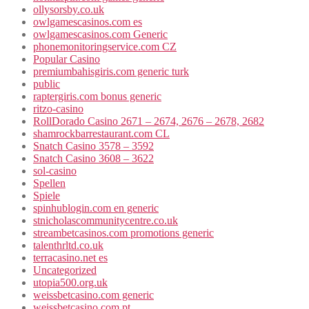
ollysorsby.co.uk
owlgamescasinos.com es
owlgamescasinos.com Generic
phonemonitoringservice.com CZ
Popular Casino
premiumbahisgiris.com generic turk
public
raptergiris.com bonus generic
ritzo-casino
RollDorado Casino 2671 – 2674, 2676 – 2678, 2682
shamrockbarrestaurant.com CL
Snatch Casino 3578 – 3592
Snatch Casino 3608 – 3622
sol-casino
Spellen
Spiele
spinhublogin.com en generic
stnicholascommunitycentre.co.uk
streambetcasinos.com promotions generic
talenthrltd.co.uk
terracasino.net es
Uncategorized
utopia500.org.uk
weissbetcasino.com generic
weissbetcasino.com pt