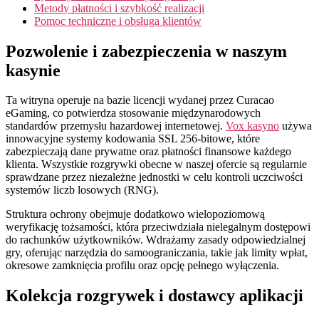
Metody płatności i szybkość realizacji
Pomoc techniczne i obsługa klientów
Pozwolenie i zabezpieczenia w naszym
kasynie
Ta witryna operuje na bazie licencji wydanej przez Curacao
eGaming, co potwierdza stosowanie międzynarodowych
standardów przemysłu hazardowej internetowej.
Vox kasyno
używa
innowacyjne systemy kodowania SSL 256-bitowe, które
zabezpieczają dane prywatne oraz płatności finansowe każdego
klienta. Wszystkie rozgrywki obecne w naszej ofercie są regularnie
sprawdzane przez niezależne jednostki w celu kontroli uczciwości
systemów liczb losowych (RNG).
Struktura ochrony obejmuje dodatkowo wielopoziomową
weryfikację tożsamości, która przeciwdziała nielegalnym dostępowi
do rachunków użytkowników. Wdrażamy zasady odpowiedzialnej
gry, oferując narzędzia do samoograniczania, takie jak limity wpłat,
okresowe zamknięcia profilu oraz opcję pełnego wyłączenia.
Kolekcja rozgrywek i dostawcy aplikacji