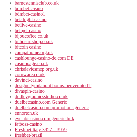
barnestennisclub.co.uk
bdmbet-casino
bdmbet-casino1
betalright-casino
betlive-casino
betnjet-casino
bijoucoffee.co.uk
bilbosurfshop.co.uk
bitcoin casino
campathome.org.uk
cashlounge-casino-de.com DE
casinopage.co.uk
chrisdaviesmep.org.uk
cornware.co.uk
davinci-casino
designcitymilano.it bonus-benvenuto IT
divaspin-casino
dudleygraphicsstudio.co.uk
duelbetcasino.com Generic
duelbetcasino.com promotions generic
ennorton.uk
evetabicasino.com generic turk
fatboss-casino
Freshbet Italy 3957 – 3959
freshbet-brazil