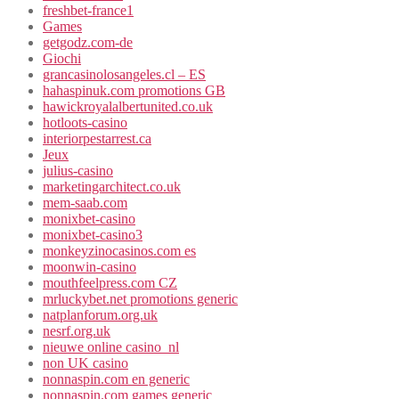
freshbet-france1
Games
getgodz.com-de
Giochi
grancasinolosangeles.cl – ES
hahaspinuk.com promotions GB
hawickroyalalbertunited.co.uk
hotloots-casino
interiorpestarrest.ca
Jeux
julius-casino
marketingarchitect.co.uk
mem-saab.com
monixbet-casino
monixbet-casino3
monkeyzinocasinos.com es
moonwin-casino
mouthfeelpress.com CZ
mrluckybet.net promotions generic
natplanforum.org.uk
nesrf.org.uk
nieuwe online casino_nl
non UK casino
nonnaspin.com en generic
nonnaspin.com games generic