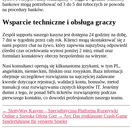
bankowe mogą potrzebować od 3 do 5 dni roboczych ze powodu
na procedury banków.
Wsparcie techniczne i obsługa graczy
Zespół supportu naszego kasyna jest dostępna 24 godziny na dobę,
7 dni w tygodniu przez cały rok. Klienci mogą skontaktować się z
nami poprzez chat na żywo, który zapewnia najszybszą odpowiedź
(średni czas oczekiwania wynosi poniżej 2 min), email oraz
formularz kontaktowy obecny bezpośrednio na witrynie.
Nasi konsultanci operują się kilkunastoma językami, w tym PL,
angielskim, niemieckim, fińskim oraz rosyjskim. Baza informacji
obejmuje szczegółowe rozwiązania na najczęściej zadawane
kwestie dotyczące rejestracji, walidacji konta, bonusów, metod
transakcji oraz rozwiązywania częstych kłopotów IT. Jesteśmy
dumni z tego, że ponad 94% ticketów rozwiązujemy podczas
pierwszego kontaktu, co dowodzi profesjonalizm naszego teamu.
←
SlottyWay Kasyno – Specjalistyczna Platforma Rozgrywki
Online z Szeroką Ofertą Gier
→
Avi: Das erstklassige Crash-Game
Spielerfahrung für versierte Spieler