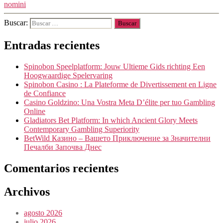
nomini
Buscar:
Entradas recientes
Spinobon Speelplatform: Jouw Ultieme Gids richting Een
Hoogwaardige Spelervaring
Spinobon Casino : La Plateforme de Divertissement en Ligne
de Confiance
Casino Goldzino: Una Vostra Meta D’élite per tuo Gambling
Online
Gladiators Bet Platform: In which Ancient Glory Meets
Contemporary Gambling Superiority
BetWild Казино – Вашето Приключение за Значителни
Печалби Започва Днес
Comentarios recientes
Archivos
agosto 2026
julio 2026