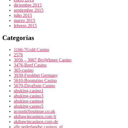
diciembre 2015
septiembre 2015
julio 2015
marzo 2015
febrero 2015
Categorías
1166-7Gold Casino
2576
3056 – 3067 BroWinner Casino
3476-Beef Casino
365-casino
3939-Freshbet Germany
5610-Boomzino Casino
5670-DivaSpin Casino
abuking-casino1
abuking-casino3
abuking-casino4
abuking-casino5
acousticboutique.co.uk
akibawincasinos.com fr
akibawincasinos.com-de
alle nederlandse casinos_nl