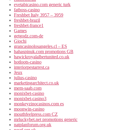
evetabicasino.com generic turk
fatboss-casino
Freshbet Italy 3957 – 3959
freshbet-brazil
freshbet-france1
Games
getgodz.com-de
Giochi
grancasinolosangeles.cl – ES
hahaspinuk.com promotions GB
hawickroyalalbertunited.co.uk
hotloots-casino
interiorpestarrest.ca
Jeux
julius-casino
marketingarchitect.co.uk
mem-saab.com
monixbet-casino
monixbet-casino3
monkeyzinocasinos.com es
moonwin-casino
mouthfeelpress.com CZ
mrluckybet.net promotions generic
natplanforum.org.uk
nesrf.org.uk