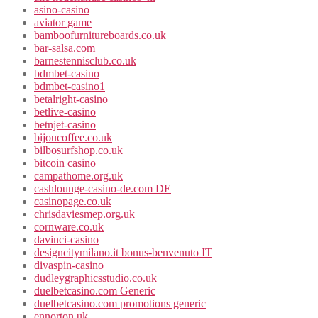
asino-casino
aviator game
bamboofurnitureboards.co.uk
bar-salsa.com
barnestennisclub.co.uk
bdmbet-casino
bdmbet-casino1
betalright-casino
betlive-casino
betnjet-casino
bijoucoffee.co.uk
bilbosurfshop.co.uk
bitcoin casino
campathome.org.uk
cashlounge-casino-de.com DE
casinopage.co.uk
chrisdaviesmep.org.uk
cornware.co.uk
davinci-casino
designcitymilano.it bonus-benvenuto IT
divaspin-casino
dudleygraphicsstudio.co.uk
duelbetcasino.com Generic
duelbetcasino.com promotions generic
ennorton.uk