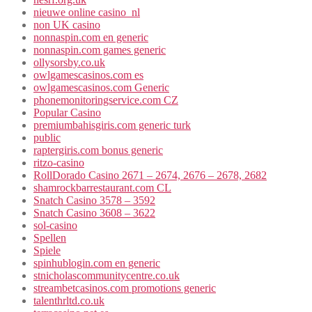
nieuwe online casino_nl
non UK casino
nonnaspin.com en generic
nonnaspin.com games generic
ollysorsby.co.uk
owlgamescasinos.com es
owlgamescasinos.com Generic
phonemonitoringservice.com CZ
Popular Casino
premiumbahisgiris.com generic turk
public
raptergiris.com bonus generic
ritzo-casino
RollDorado Casino 2671 – 2674, 2676 – 2678, 2682
shamrockbarrestaurant.com CL
Snatch Casino 3578 – 3592
Snatch Casino 3608 – 3622
sol-casino
Spellen
Spiele
spinhublogin.com en generic
stnicholascommunitycentre.co.uk
streambetcasinos.com promotions generic
talenthrltd.co.uk