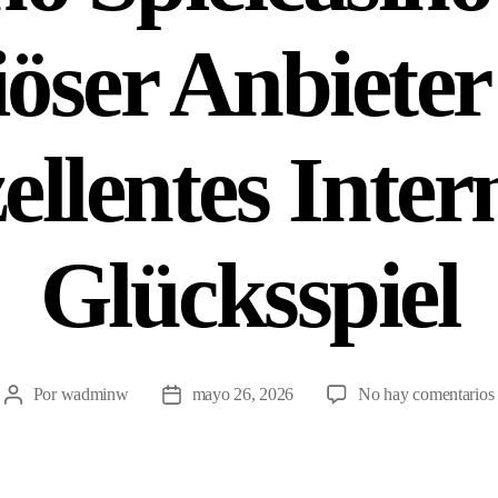
iöser Anbieter
ellentes Inter
Glücksspiel
Por
wadminw
mayo 26, 2026
No hay comentarios