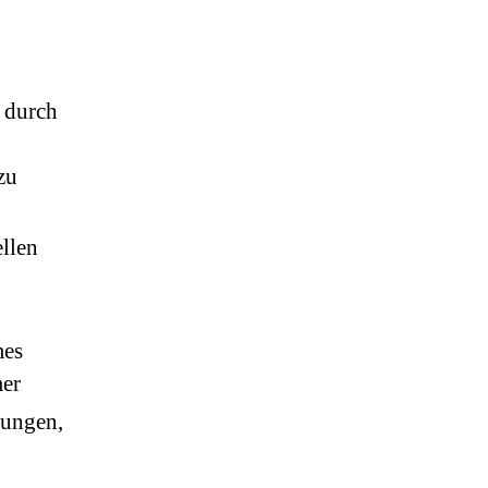
 durch
zu
llen
mes
mer
tungen,