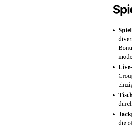
Spi
Spie
diver
Bonus
moder
Live
Croup
einz
Tisch
durch
Jack
die o