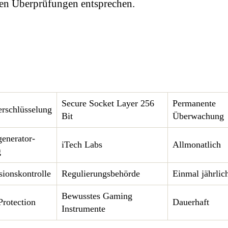
en Überprüfungen entsprechen.
Secure Socket Layer 256
Permanente
rschlüsselung
Bit
Überwachung
generator-
iTech Labs
Allmonatlich
g
ionskontrolle
Regulierungsbehörde
Einmal jährlic
Bewusstes Gaming
Protection
Dauerhaft
Instrumente