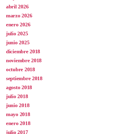
abril 2026
marzo 2026
enero 2026
julio 2025
junio 2025
diciembre 2018
noviembre 2018
octubre 2018
septiembre 2018
agosto 2018
julio 2018
junio 2018
mayo 2018
enero 2018
julio 2017