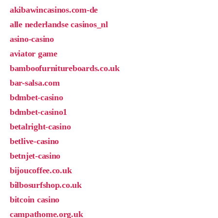
akibawincasinos.com-de
alle nederlandse casinos_nl
asino-casino
aviator game
bamboofurnitureboards.co.uk
bar-salsa.com
bdmbet-casino
bdmbet-casino1
betalright-casino
betlive-casino
betnjet-casino
bijoucoffee.co.uk
bilbosurfshop.co.uk
bitcoin casino
campathome.org.uk