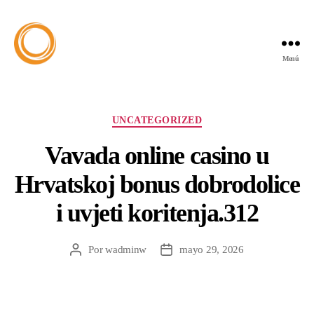
Menú
UNCATEGORIZED
Vavada online casino u
Hrvatskoj bonus dobrodolice
i uvjeti koritenja.312
Por
wadminw
mayo 29, 2026