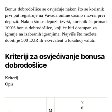
Bonus dobrodošlice se osvjećuje nakon što se korisnik
prvi put registruje na Vavada online casino i izvrši prvi
depozit. Nakon što se depozit izvrši, korisnik će primati
100% bonus dobrodošlice, koji će biti dostupan za
igranje na izabranih igranjima. Najviše što možete
dobiti je 500 EUR ili ekvivalent u lokalnoj valuti.
Kriteriji za osvjećivanje bonusa
dobrodošlice
Kriterij
Opis
V
ri
M