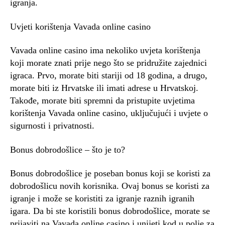
igranja.
Uvjeti korištenja Vavada online casino
Vavada online casino ima nekoliko uvjeta korištenja
koji morate znati prije nego što se pridružite zajednici
igraca. Prvo, morate biti stariji od 18 godina, a drugo,
morate biti iz Hrvatske ili imati adrese u Hrvatskoj.
Takođe, morate biti spremni da pristupite uvjetima
korištenja Vavada online casino, uključujući i uvjete o
sigurnosti i privatnosti.
Bonus dobrodošlice – što je to?
Bonus dobrodošlice je poseban bonus koji se koristi za
dobrodošlicu novih korisnika. Ovaj bonus se koristi za
igranje i može se koristiti za igranje raznih igranih
igara. Da bi ste koristili bonus dobrodošlice, morate se
prijaviti na Vavada online casino i unijeti kod u polje za