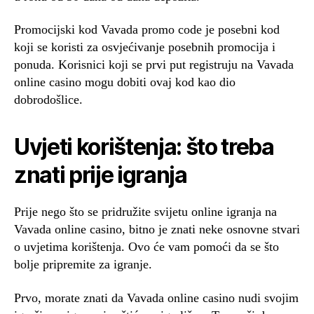
Promocijski kod Vavada promo code je posebni kod
koji se koristi za osvjećivanje posebnih promocija i
ponuda. Korisnici koji se prvi put registruju na Vavada
online casino mogu dobiti ovaj kod kao dio
dobrodošlice.
Uvjeti korištenja: što treba
znati prije igranja
Prije nego što se pridružite svijetu online igranja na
Vavada online casino, bitno je znati neke osnovne stvari
o uvjetima korištenja. Ovo će vam pomoći da se što
bolje pripremite za igranje.
Prvo, morate znati da Vavada online casino nudi svojim