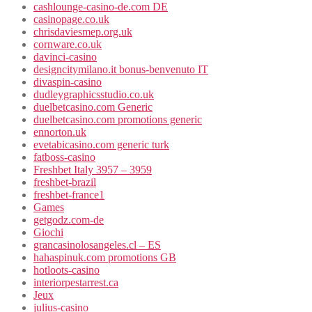
cashlounge-casino-de.com DE
casinopage.co.uk
chrisdaviesmep.org.uk
cornware.co.uk
davinci-casino
designcitymilano.it bonus-benvenuto IT
divaspin-casino
dudleygraphicsstudio.co.uk
duelbetcasino.com Generic
duelbetcasino.com promotions generic
ennorton.uk
evetabicasino.com generic turk
fatboss-casino
Freshbet Italy 3957 – 3959
freshbet-brazil
freshbet-france1
Games
getgodz.com-de
Giochi
grancasinolosangeles.cl – ES
hahaspinuk.com promotions GB
hotloots-casino
interiorpestarrest.ca
Jeux
julius-casino