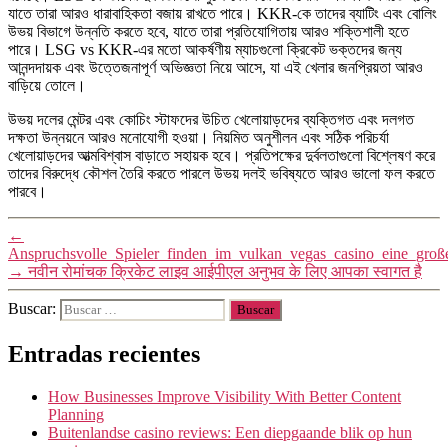
যাতে তারা আরও ধারাবাহিকতা বজায় রাখতে পারে। KKR-কে তাদের ব্যাটিং এবং বোলিং
উভয় বিভাগে উন্নতি করতে হবে, যাতে তারা প্রতিযোগিতায় আরও শক্তিশালী হতে
পারে। LSG vs KKR-এর মতো আকর্ষণীয় ম্যাচগুলো ক্রিকেট ভক্তদের জন্য
আনন্দদায়ক এবং উত্তেজনাপূর্ণ অভিজ্ঞতা নিয়ে আসে, যা এই খেলার জনপ্রিয়তা আরও
বাড়িয়ে তোলে।
উভয় দলের মেন্টর এবং কোচিং স্টাফদের উচিত খেলোয়াড়দের ব্যক্তিগত এবং দলগত
দক্ষতা উন্নয়নে আরও মনোযোগী হওয়া। নিয়মিত অনুশীলন এবং সঠিক পরিচর্যা
খেলোয়াড়দের আত্মবিশ্বাস বাড়াতে সহায়ক হবে। প্রতিপক্ষের দুর্বলতাগুলো বিশ্লেষণ করে
তাদের বিরুদ্ধে কৌশল তৈরি করতে পারলে উভয় দলই ভবিষ্যতে আরও ভালো ফল করতে
পারবে।
←
Anspruchsvolle_Spieler_finden_im_vulkan_vegas_casino_eine_gro
→
नवीन रोमांचक क्रिकेट लाइव आईपीएल अनुभव के लिए आपका स्वागत है
Buscar:
Entradas recientes
How Businesses Improve Visibility With Better Content
Planning
Buitenlandse casino reviews: Een diepgaande blik op hun