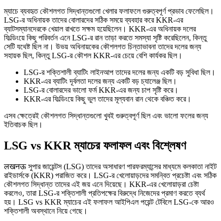
ম্যাচে ব্যবহৃত কৌশলগত সিদ্ধান্তগুলো খেলার ফলাফলে গুরুত্বপূর্ণ প্রভাব ফেলেছিল।
LSG-র অধিনায়ক তাদের বোলারদের সঠিক সময়ে ব্যবহার করে KKR-এর
ব্যাটসম্যানদেরকে খেয়াল রাখতে সক্ষম হয়েছিলেন। KKR-এর অধিনায়ক দলের
ফিল্ডিংয়ে কিছু পরিবর্তন এনে LSG-র রান তাড়া করতে সমস্যা সৃষ্টি করেছিলেন, কিন্তু
সেটি যথেষ্ট ছিল না। উভয় অধিনায়কের কৌশলগত চিন্তাভাবনা তাদের দলের জন্য
সহায়ক ছিল, কিন্তু LSG-র কৌশল KKR-এর চেয়ে বেশি কার্যকর ছিল।
LSG-র শক্তিশালী ব্যাটিং লাইনআপ তাদের দলের জন্য একটি বড় সুবিধা ছিল।
KKR-এর ব্যাটিং দূর্বলতা দলের জন্য একটি বড় চ্যালেঞ্জ ছিল।
LSG-র বোলারদের ভালো ফর্ম KKR-এর জন্য চাপ সৃষ্টি করে।
KKR-এর ফিল্ডিংয়ে কিছু ভুল তাদের মূল্যবান রান থেকে বঞ্চিত করে।
এসব ক্ষেত্রেই কৌশলগত সিদ্ধান্তগুলো খুবই গুরুত্বপূর্ণ ছিল এবং ভালো ফলের জন্য
ইতিবাচক ছিল।
LSG vs KKR ম্যাচের ফলাফল এবং বিশ্লেষণ
लखनऊ সুপার জায়েন্টস (LSG) তাদের অসাধারণ পারফরম্যান্সের মাধ্যমে কলকাতা নাইট
রাইডার্সকে (KKR) পরাজিত করে। LSG-র খেলোয়াড়দের সমন্বিত প্রচেষ্টা এবং সঠিক
কৌশলগত সিদ্ধান্ত তাদের এই জয় এনে দিয়েছে। KKR-এর খেলোয়াড়রা চেষ্টা
করলেও, তারা LSG-র শক্তিশালী প্রতিপক্ষের বিরুদ্ধে নিজেদের প্রমাণ করতে ব্যর্থ
হয়। LSG vs KKR ম্যাচের এই ফলাফল আইপিএল পয়েন্ট টেবিলে LSG-কে আরও
শক্তিশালী অবস্থানে নিয়ে গেছে।