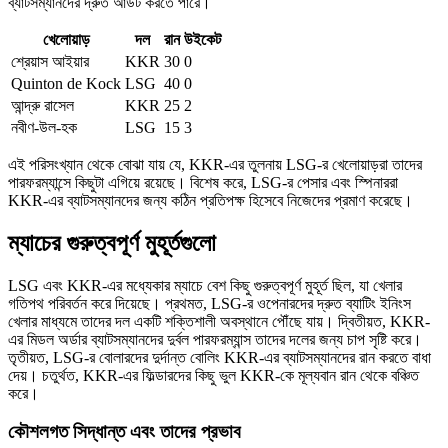
ব্যাটসম্যানদের দ্রুত আউট করতে পারে।
খেলোয়াড়
দল
রান
উইকেট
শ্রেয়াস আইয়ার
KKR
30
0
Quinton de Kock
LSG
40
0
আন্দ্রু রাসেল
KKR
25
2
নবীণ-উল-হক
LSG
15
3
এই পরিসংখ্যান থেকে বোঝা যায় যে, KKR-এর তুলনায় LSG-র খেলোয়াড়রা তাদের
পারফরম্যান্সে কিছুটা এগিয়ে রয়েছে। বিশেষ করে, LSG-র পেসার এবং স্পিনাররা
KKR-এর ব্যাটসম্যানদের জন্য কঠিন প্রতিপক্ষ হিসেবে নিজেদের প্রমাণ করেছে।
ম্যাচের গুরুত্বপূর্ণ মুহূর্তগুলো
LSG এবং KKR-এর মধ্যেকার ম্যাচে বেশ কিছু গুরুত্বপূর্ণ মুহূর্ত ছিল, যা খেলার
গতিপথ পরিবর্তন করে দিয়েছে। প্রথমত, LSG-র ওপেনারদের দ্রুত ব্যাটিং ইনিংস
খেলার মাধ্যমে তাদের দল একটি শক্তিশালী অবস্থানে পৌঁছে যায়। দ্বিতীয়ত, KKR-
এর মিডল অর্ডার ব্যাটসম্যানদের দুর্বল পারফরম্যান্স তাদের দলের জন্য চাপ সৃষ্টি করে।
তৃতীয়ত, LSG-র বোলারদের দুর্দান্ত বোলিং KKR-এর ব্যাটসম্যানদের রান করতে বাধা
দেয়। চতুর্থত, KKR-এর ফিল্ডারদের কিছু ভুল KKR-কে মূল্যবান রান থেকে বঞ্চিত
করে।
কৌশলগত সিদ্ধান্ত এবং তাদের প্রভাব