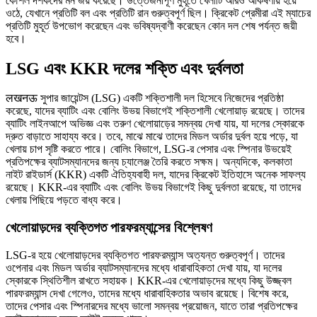
কৌশল দর্শকদের মন জয় করেছে। উত্তেজনাপূর্ণ মুহূর্তে খেলাটি আরও আকর্ষণীয় হয়ে
ওঠে, যেখানে প্রতিটি বল এবং প্রতিটি রান গুরুত্বপূর্ণ ছিল। ক্রিকেট প্রেমীরা এই ম্যাচের
প্রতিটি মুহূর্ত উপভোগ করেছেন এবং ভবিষ্যদ্বাণী করেছেন কোন দল শেষ পর্যন্ত জয়ী
হবে।
LSG এবং KKR দলের শক্তি এবং দুর্বলতা
लखनऊ সুপার জায়েন্টস (LSG) একটি শক্তিশালী দল হিসেবে নিজেদের প্রতিষ্ঠা
করেছে, যাদের ব্যাটিং এবং বোলিং উভয় বিভাগেই শক্তিশালী খেলোয়াড় রয়েছে। তাদের
ব্যাটিং লাইনআপে অভিজ্ঞ এবং তরুণ খেলোয়াড়ের সমন্বয় দেখা যায়, যা দলের স্কোরকে
দ্রুত বাড়াতে সাহায্য করে। তবে, মাঝে মাঝে তাদের মিডল অর্ডার দুর্বল হয়ে পড়ে, যা
খেলায় চাপ সৃষ্টি করতে পারে। বোলিং বিভাগে, LSG-র পেসার এবং স্পিনার উভয়েই
প্রতিপক্ষের ব্যাটসম্যানদের জন্য চ্যালেঞ্জ তৈরি করতে সক্ষম। অন্যদিকে, কলকাতা
নাইট রাইডার্স (KKR) একটি ঐতিহ্যবাহী দল, যাদের ক্রিকেট ইতিহাসে অনেক সাফল্য
রয়েছে। KKR-এর ব্যাটিং এবং বোলিং উভয় বিভাগেই কিছু দুর্বলতা রয়েছে, যা তাদের
খেলায় পিছিয়ে পড়তে বাধ্য করে।
খেলোয়াড়দের ব্যক্তিগত পারফরম্যান্সের বিশ্লেষণ
LSG-র হয়ে খেলোয়াড়দের ব্যক্তিগত পারফরম্যান্স অত্যন্ত গুরুত্বপূর্ণ। তাদের
ওপেনার এবং মিডল অর্ডার ব্যাটসম্যানদের মধ্যে ধারাবাহিকতা দেখা যায়, যা দলের
স্কোরকে স্থিতিশীল রাখতে সহায়ক। KKR-এর খেলোয়াড়দের মধ্যে কিছু উজ্জ্বল
পারফরম্যান্স দেখা গেলেও, তাদের মধ্যে ধারাবাহিকতার অভাব রয়েছে। বিশেষ করে,
তাদের পেসার এবং স্পিনারদের মধ্যে ভালো সমন্বয় প্রয়োজন, যাতে তারা প্রতিপক্ষের