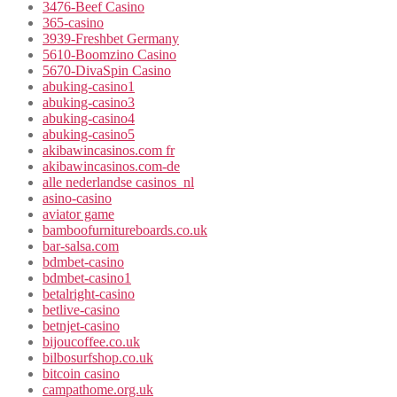
3476-Beef Casino
365-casino
3939-Freshbet Germany
5610-Boomzino Casino
5670-DivaSpin Casino
abuking-casino1
abuking-casino3
abuking-casino4
abuking-casino5
akibawincasinos.com fr
akibawincasinos.com-de
alle nederlandse casinos_nl
asino-casino
aviator game
bamboofurnitureboards.co.uk
bar-salsa.com
bdmbet-casino
bdmbet-casino1
betalright-casino
betlive-casino
betnjet-casino
bijoucoffee.co.uk
bilbosurfshop.co.uk
bitcoin casino
campathome.org.uk