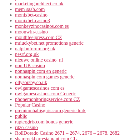
marketingarchitect.co.uk
mem-saab.com
monixbet-casino
monixbet-casino3
monkeyzinocasinos.com es
moonwin-casino
mouthfeelpress.com CZ
mrluckybet.net promotions generic
natplanforum.org.uk
nesrf.org.uk
nieuwe online casino_nl
non UK casino
nonnaspin.com en generic
nonnaspin.com games generic
ollysorsby.co.uk
owlgamescasinos.com es
owlgamescasinos.com Generic
phonemonitoringservice.com CZ
Popular Casino
premiumbahisgiris.com generic turk
public
raptergiris.com bonus generic
ritzo-casino
RollDorado Casino 2671 – 2674, 2676 – 2678, 2682
shamrockbarrestaurant.com CL