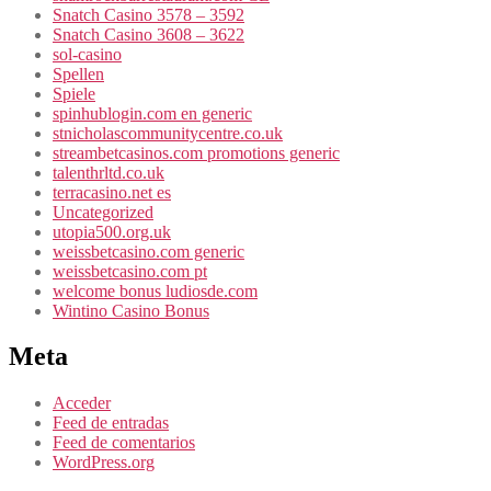
Snatch Casino 3578 – 3592
Snatch Casino 3608 – 3622
sol-casino
Spellen
Spiele
spinhublogin.com en generic
stnicholascommunitycentre.co.uk
streambetcasinos.com promotions generic
talenthrltd.co.uk
terracasino.net es
Uncategorized
utopia500.org.uk
weissbetcasino.com generic
weissbetcasino.com pt
welcome bonus ludiosde.com
Wintino Casino Bonus
Meta
Acceder
Feed de entradas
Feed de comentarios
WordPress.org