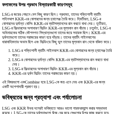
ফলাফলের উপর প্রভাব বিস্তারকারী কারণসমূহ
LSG-র জয়ের পেছনে বেশ কিছু কারণ ছিল। প্রথমত, তাদের শক্তিশালী ব্যাটিং
লাইনআপ KKR-এর বোলারদের জন্য চ্যালেঞ্জ তৈরি করে। দ্বিতীয়ত, LSG-র
বোলারদের দুর্দান্ত বোলিং KKR-এর ব্যাটসম্যানদের রান করতে বাধা দেয়। তৃতীয়ত,
LSG-র ফিল্ডারদের অসাধারণ ফিল্ডিং KKR-এর মূল্যবান রান বাঁচায়। চতুর্থত, LSG-র
অধিনায়কের সঠিক কৌশলগত সিদ্ধান্তগুলো তাদের জয়ে সহায়ক ছিল। KKR-এর
দুর্বলতাগুলো তাদের পরাজয়ের কারণ হয়ে দাঁড়ায়। তাদের ব্যাটিং লাইনআপের
ধারাবাহিকতার অভাব ছিল এবং ফিল্ডিংয়ে কিছু ভুল তাদের মূল্যবান রান থেকে বঞ্চিত করে।
LSG-র শক্তিশালী ব্যাটিং লাইনআপ KKR-এর বোলারদের জন্য চ্যালেঞ্জ তৈরি
করে।
LSG-র বোলারদের দুর্দান্ত বোলিং KKR-এর ব্যাটসম্যানদের রান করতে বাধা
দেয়।
LSG-র ফিল্ডারদের অসাধারণ ফিল্ডিং KKR-এর মূল্যবান রান বাঁচায়।
KKR-এর দুর্বল ফিল্ডিং তাদের পরাজয়ের কারণ হয়।
এই বিষয়গুলো একCombine হয়ে LSG-কে জয় এনে দেয় এবং KKR-এর জন্য
একটি অপেশাদারী প্রমাণ হয়।
ভবিষ্যতের জন্য প্রত্যাশা এবং পর্যালোচনা
LSG এবং KKR উভয় দলেরই ভবিষ্যতে আরও ভালো পারফরম্যান্স করার সম্ভাবনা
রয়েছে। LSG-কে তাদের দুর্বলতাগুলো খুঁজে বের করে সেগুলোর উপর কাজ করতে হবে,