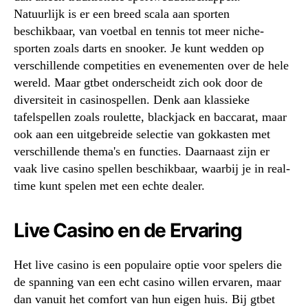
Natuurlijk is er een breed scala aan sporten
beschikbaar, van voetbal en tennis tot meer niche-
sporten zoals darts en snooker. Je kunt wedden op
verschillende competities en evenementen over de hele
wereld. Maar gtbet onderscheidt zich ook door de
diversiteit in casinospellen. Denk aan klassieke
tafelspellen zoals roulette, blackjack en baccarat, maar
ook aan een uitgebreide selectie van gokkasten met
verschillende thema's en functies. Daarnaast zijn er
vaak live casino spellen beschikbaar, waarbij je in real-
time kunt spelen met een echte dealer.
Live Casino en de Ervaring
Het live casino is een populaire optie voor spelers die
de spanning van een echt casino willen ervaren, maar
dan vanuit het comfort van hun eigen huis. Bij gtbet