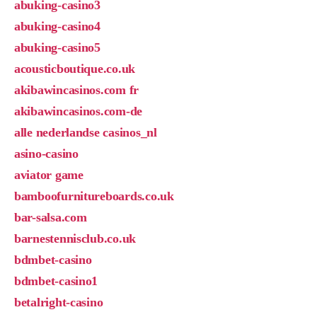
abuking-casino3
abuking-casino4
abuking-casino5
acousticboutique.co.uk
akibawincasinos.com fr
akibawincasinos.com-de
alle nederlandse casinos_nl
asino-casino
aviator game
bamboofurnitureboards.co.uk
bar-salsa.com
barnestennisclub.co.uk
bdmbet-casino
bdmbet-casino1
betalright-casino