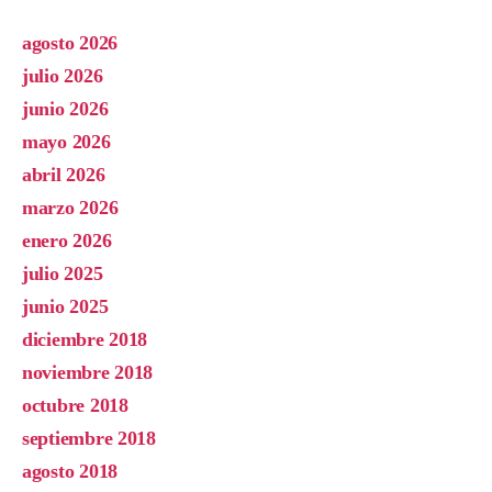
agosto 2026
julio 2026
junio 2026
mayo 2026
abril 2026
marzo 2026
enero 2026
julio 2025
junio 2025
diciembre 2018
noviembre 2018
octubre 2018
septiembre 2018
agosto 2018