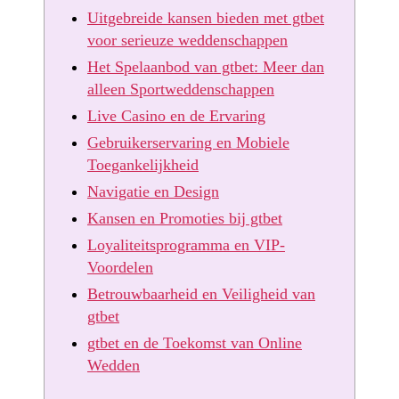
Uitgebreide kansen bieden met gtbet
voor serieuze weddenschappen
Het Spelaanbod van gtbet: Meer dan
alleen Sportweddenschappen
Live Casino en de Ervaring
Gebruikerservaring en Mobiele
Toegankelijkheid
Navigatie en Design
Kansen en Promoties bij gtbet
Loyaliteitsprogramma en VIP-
Voordelen
Betrouwbaarheid en Veiligheid van
gtbet
gtbet en de Toekomst van Online
Wedden