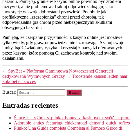
hazardu. Pamiętaj, granie w kasyno online powinno być źródłem
rozrywki, a nie problemów. Traktuj odpowiedzialną grę jako
inwestycję w swoje dobrostan i przyszłość. Podobnie jak
profilaktyczna „szczepionka” chroni przed chorobą, tak
odpowiedzialna gra chroni przed niebezpiecznymi skutkami
obsesyjnego hazardu.
Pamiętaj, że czerpanie przyjemności z kasyno online jest możliwe
tylko wtedy, gdy grasz odpowiedzialnie i z rozwagą. Szanuj swoje
limity, bądź świadomy ryzyka i korzystaj z narzędzi oferowanych
przez kasyno, które pomogą Ci zachować kontrolę nad swoimi
działaniami.
←
SpyBet – Platforma Gamingowa Nowoczesnej Generacji
dedykowana Wytrawnych Graczy
→
Troostende kansen leiden naar
kokobet en succes
Buscar:
Entradas recientes
Šance_na_výhru_s_plinko_bonus_v_kasinovém_světě_a_promy
Adorable_antics_featuring_chickenroad_demand_quick_reflex
Plinko: Una Guida completa Completa al Famoso Gioco di