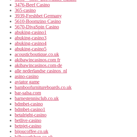
3476-Beef Casino
365-casino
3939-Freshbet Germany
5610-Boomzino Casino
5670-DivaSpin Casino
abuking-casino1
abuking-casino3
abuking-casino4
abuking-casino5
acousticboutique.co.uk
akibawincasinos.com fr
akibawincasinos.com-de
alle nederlandse casinos_nl
asino-casino
aviator game
bamboofurnitureboards.co.uk
bar-salsa.com
barnestennisclub.co.uk
bdmbet-casino
bdmbet-casino1
betalright-casino
betlive-casino
betnjet-casino
bijoucoffee.co.uk
bilbosurfshop.co.uk