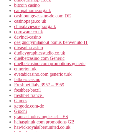
bitcoin casino
campathome.org.uk
cashlounge-casino-de.com DE
casinopage.co.uk
chrisdaviesmep.org.uk
cornware.co.uk
davinci-casino
designcitymilano.it bonus-benvenuto IT
divaspin-casino
dudleygraphicsstudio.co.uk
duelbetcasino.com Generic
duelbetcasino.com promotions generic
ennorton.uk
evetabicasino.com generic turk
fatboss-casino
Freshbet Italy 3957 – 3959
freshbet-brazil
freshbet-france1
Games
getgodz.com-de
Giochi
grancasinolosangeles.cl – ES
hahaspinuk.com promotions GB
hawickroyalalbertunited.co.uk