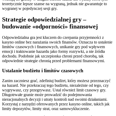
teoretycznie lepsze szanse na wygraną, jednak nie gwarantuje to
wygranej w pojedynczej sesji gry.
Strategie odpowiedzialnej gry –
budowanie «odporności» finansowej
Odpowiedzialna gra jest kluczem do czerpania przyjemności z
kasyno online bez narażania swoich finansów. Oznacza to ustalenie
limitów czasowych i finansowych, unikanie gry pod wpływem
emocji i traktowanie hazardu jako formy rozrywki, a nie źródła
dochodu. Podobnie jak szczepionka chroni przed chorobą, tak
odpowiednie strategie chronią przed problemami finansowymi.
Ustalanie budżetu i limitów czasowych
Zanim zaczniesz grać, zdefiniuj budżet, który możesz przeznaczyć
na hazard. Nie przekraczaj tego budżetu, niezależnie od tego, czy
wygrywasz, czy przegrywasz. Ustal również limit czasowy gry.
Długotrwałe granie może prowadzić do podejmowania
nieracjonalnych decyzji i utraty kontroli nad swoimi działaniami.
Korzystaj z narzędzi oferowanych przez kasyno online, takich jak
limity depozytów, limity strat, oraz samowykluczenie.