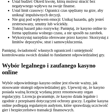
Ustal budżet: Określ kwotę, którą możesz stracić bez
negatywnego wpływu na swoje finanse.
Ustal limit czasowy: Ogranicz czas spędzany na grze, aby
uniknąć impulsiwnych decyzji.
Nie graj pod wpływem emocji: Unikaj hazardu, gdy jesteś
zestresowany, smutny lub wściekły.
Traktuj hazard jako rozrywkę: Pamiętaj, że kasyno online to
forma spędzania wolnego czasu, a nie sposób na zarobek.
Wykorzystaj narzędzia oferowane przez kasyno: Skorzystaj z
limitów depozytów, strat i samowykluczenia.
Pamiętaj, świadomość własnych ograniczeń i umiejętność
kontrolowania swoich działań to fundament odpowiedzialnej gry.
Wybór legalnego i zaufanego kasyno
online
Wybór odpowiedniego kasyno online jest równie ważny, jak
stosowanie strategii odpowiedzialnej gry. Upewnij się, że kasyno
posiada ważną licencję wydaną przez renomowany organ
regulacyjny. Licencja gwarantuje, że kasyno działa legalnie i
zgodnie z przepisami dotyczącymi ochrony graczy. Legalne kasyna
online podlegają regularnym audytom, które sprawdzają uczciwość
gier i bezpieczeństwo transakcji finansowych.