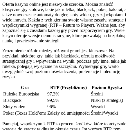
Oferta kasyno online jest niezwykle szeroka. Można znaleźć
klasyczne gry stołowe, takie jak ruletka, blackjack, poker, bakarat, a
także nowoczesne automaty do gier, sloty wideo, gry z jackpotami i
wiele innych. Każda z tych gier ma swoje własne zasady, strategie i
współczynniki wygranej (RTP – Return to Player). Ważne jest, aby
zapoznać się z zasadami każdej gry przed rozpoczęciem gry. Wiele
kasyn oferuje wersje demonstracyjne, które pozwalają na bezpłatną
naukę i przetestowanie strategii.
Zrozumienie różnic między różnymi grami jest kluczowe. Na
przykład, niektóre gry, takie jak blackjack, oferują możliwość
strategicznej gry i wpływania na wynik, podczas gdy inne, takie jak
ruletka, polegają wyłącznie na szczęściu. Wybierając grę, warto
uwzględnić swój poziom doświadczenia, preferencje i tolerancję
ryzyka.
Gra
RTP (Przybliżony)
Poziom Ryzyka
Ruletka Europejska
97,3%
Średni
Blackjack
99,5%
Niski (z strategią)
Sloty wideo
96%
Wysoki
Poker (Texas Hold’em)
Zależy od umiejętności
Średni/Wysoki
Pamiętaj, współczynnik RTP to procent środków, które teoretycznie
wracają do graczy w długim okresie czasu. Im wyższy RTP, tym