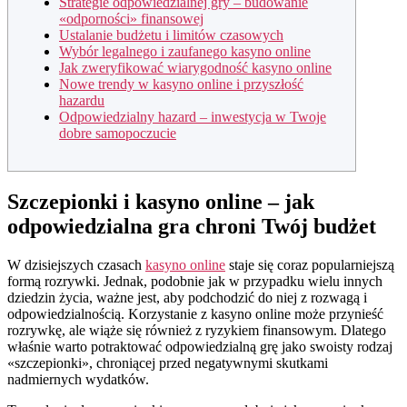
Strategie odpowiedzialnej gry – budowanie
«odporności» finansowej
Ustalanie budżetu i limitów czasowych
Wybór legalnego i zaufanego kasyno online
Jak zweryfikować wiarygodność kasyno online
Nowe trendy w kasyno online i przyszłość
hazardu
Odpowiedzialny hazard – inwestycja w Twoje
dobre samopoczucie
Szczepionki i kasyno online – jak
odpowiedzialna gra chroni Twój budżet
W dzisiejszych czasach
kasyno online
staje się coraz popularniejszą
formą rozrywki. Jednak, podobnie jak w przypadku wielu innych
dziedzin życia, ważne jest, aby podchodzić do niej z rozwagą i
odpowiedzialnością. Korzystanie z kasyno online może przynieść
rozrywkę, ale wiąże się również z ryzykiem finansowym. Dlatego
właśnie warto potraktować odpowiedzialną grę jako swoisty rodzaj
«szczepionki», chroniącej przed negatywnymi skutkami
nadmiernych wydatków.