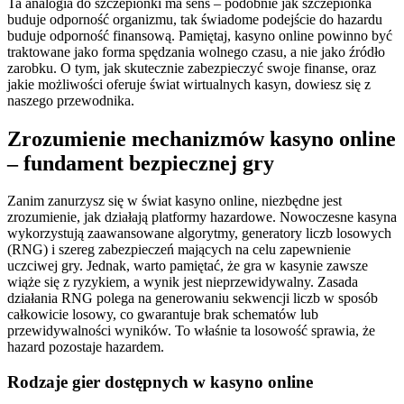
Ta analogia do szczepionki ma sens – podobnie jak szczepionka
buduje odporność organizmu, tak świadome podejście do hazardu
buduje odporność finansową. Pamiętaj, kasyno online powinno być
traktowane jako forma spędzania wolnego czasu, a nie jako źródło
zarobku. O tym, jak skutecznie zabezpieczyć swoje finanse, oraz
jakie możliwości oferuje świat wirtualnych kasyn, dowiesz się z
naszego przewodnika.
Zrozumienie mechanizmów kasyno online
– fundament bezpiecznej gry
Zanim zanurzysz się w świat kasyno online, niezbędne jest
zrozumienie, jak działają platformy hazardowe. Nowoczesne kasyna
wykorzystują zaawansowane algorytmy, generatory liczb losowych
(RNG) i szereg zabezpieczeń mających na celu zapewnienie
uczciwej gry. Jednak, warto pamiętać, że gra w kasynie zawsze
wiąże się z ryzykiem, a wynik jest nieprzewidywalny. Zasada
działania RNG polega na generowaniu sekwencji liczb w sposób
całkowicie losowy, co gwarantuje brak schematów lub
przewidywalności wyników. To właśnie ta losowość sprawia, że
hazard pozostaje hazardem.
Rodzaje gier dostępnych w kasyno online