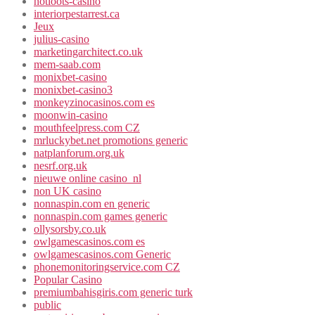
hotloots-casino
interiorpestarrest.ca
Jeux
julius-casino
marketingarchitect.co.uk
mem-saab.com
monixbet-casino
monixbet-casino3
monkeyzinocasinos.com es
moonwin-casino
mouthfeelpress.com CZ
mrluckybet.net promotions generic
natplanforum.org.uk
nesrf.org.uk
nieuwe online casino_nl
non UK casino
nonnaspin.com en generic
nonnaspin.com games generic
ollysorsby.co.uk
owlgamescasinos.com es
owlgamescasinos.com Generic
phonemonitoringservice.com CZ
Popular Casino
premiumbahisgiris.com generic turk
public