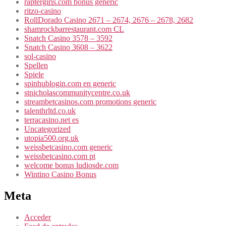
raptergiris.com bonus generic
ritzo-casino
RollDorado Casino 2671 – 2674, 2676 – 2678, 2682
shamrockbarrestaurant.com CL
Snatch Casino 3578 – 3592
Snatch Casino 3608 – 3622
sol-casino
Spellen
Spiele
spinhublogin.com en generic
stnicholascommunitycentre.co.uk
streambetcasinos.com promotions generic
talenthrltd.co.uk
terracasino.net es
Uncategorized
utopia500.org.uk
weissbetcasino.com generic
weissbetcasino.com pt
welcome bonus ludiosde.com
Wintino Casino Bonus
Meta
Acceder