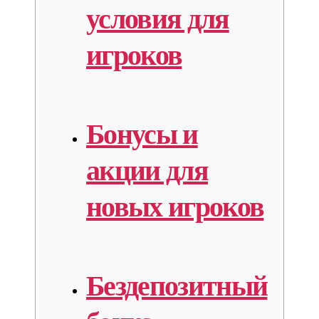
условия для
игроков
Бонусы и
акции для
новых игроков
Бездепозитный