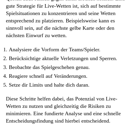
gute Strategie für Live-Wetten ist, sich auf bestimmte
Spielsituationen zu konzentrieren und seine Wetten
entsprechend zu platzieren. Beispielsweise kann es
sinnvoll sein, auf die nächste gelbe Karte oder den
nächsten Einwurf zu wetten.
Analysiere die Vorform der Teams/Spieler.
Berücksichtige aktuelle Verletzungen und Sperren.
Beobachte das Spielgeschehen genau.
Reagiere schnell auf Veränderungen.
Setze dir Limits und halte dich daran.
Diese Schritte helfen dabei, das Potenzial von Live-
Wetten zu nutzen und gleichzeitig die Risiken zu
minimieren. Eine fundierte Analyse und eine schnelle
Entscheidungsfindung sind hierbei entscheidend.