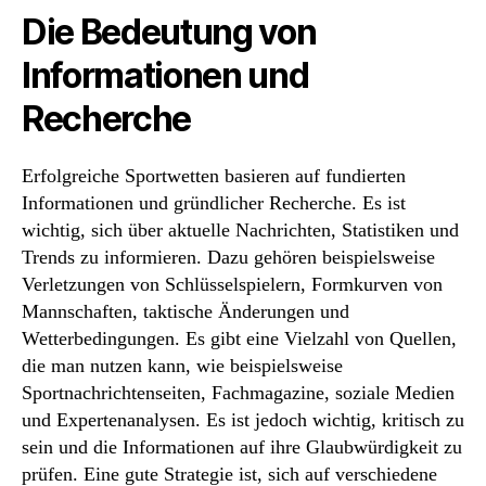
Die Bedeutung von
Informationen und
Recherche
Erfolgreiche Sportwetten basieren auf fundierten
Informationen und gründlicher Recherche. Es ist
wichtig, sich über aktuelle Nachrichten, Statistiken und
Trends zu informieren. Dazu gehören beispielsweise
Verletzungen von Schlüsselspielern, Formkurven von
Mannschaften, taktische Änderungen und
Wetterbedingungen. Es gibt eine Vielzahl von Quellen,
die man nutzen kann, wie beispielsweise
Sportnachrichtenseiten, Fachmagazine, soziale Medien
und Expertenanalysen. Es ist jedoch wichtig, kritisch zu
sein und die Informationen auf ihre Glaubwürdigkeit zu
prüfen. Eine gute Strategie ist, sich auf verschiedene