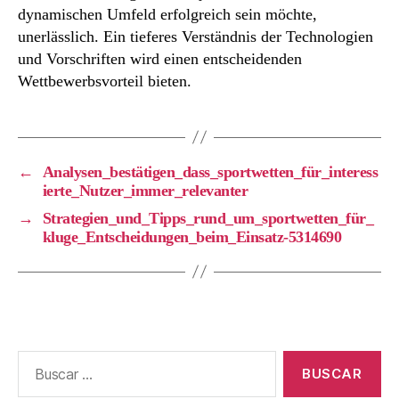
dynamischen Umfeld erfolgreich sein möchte,
unerlässlich. Ein tieferes Verständnis der Technologien
und Vorschriften wird einen entscheidenden
Wettbewerbsvorteil bieten.
←
Analysen_bestätigen_dass_sportwetten_für_interess
ierte_Nutzer_immer_relevanter
→
Strategien_und_Tipps_rund_um_sportwetten_für_
kluge_Entscheidungen_beim_Einsatz-5314690