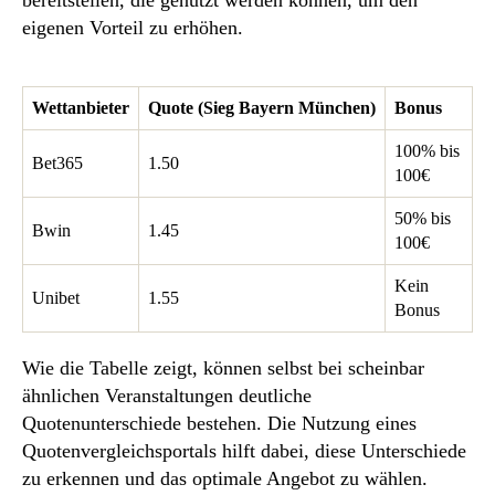
bereitstellen, die genutzt werden können, um den
eigenen Vorteil zu erhöhen.
Wettanbieter
Quote (Sieg Bayern München)
Bonus
100% bis
Bet365
1.50
100€
50% bis
Bwin
1.45
100€
Kein
Unibet
1.55
Bonus
Wie die Tabelle zeigt, können selbst bei scheinbar
ähnlichen Veranstaltungen deutliche
Quotenunterschiede bestehen. Die Nutzung eines
Quotenvergleichsportals hilft dabei, diese Unterschiede
zu erkennen und das optimale Angebot zu wählen.