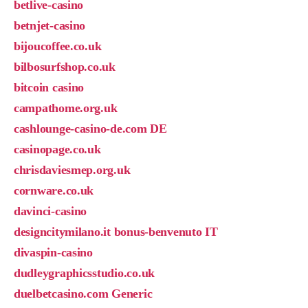
betlive-casino
betnjet-casino
bijoucoffee.co.uk
bilbosurfshop.co.uk
bitcoin casino
campathome.org.uk
cashlounge-casino-de.com DE
casinopage.co.uk
chrisdaviesmep.org.uk
cornware.co.uk
davinci-casino
designcitymilano.it bonus-benvenuto IT
divaspin-casino
dudleygraphicsstudio.co.uk
duelbetcasino.com Generic