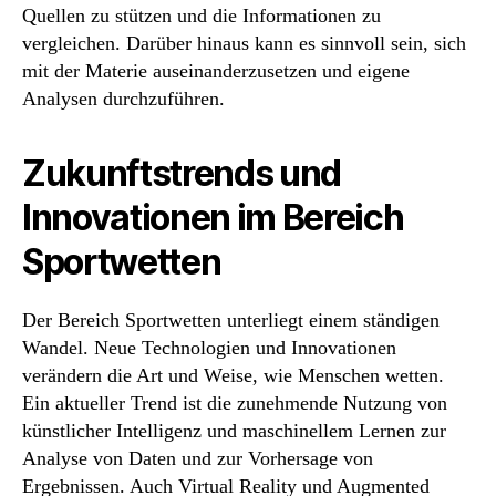
Quellen zu stützen und die Informationen zu
vergleichen. Darüber hinaus kann es sinnvoll sein, sich
mit der Materie auseinanderzusetzen und eigene
Analysen durchzuführen.
Zukunftstrends und
Innovationen im Bereich
Sportwetten
Der Bereich Sportwetten unterliegt einem ständigen
Wandel. Neue Technologien und Innovationen
verändern die Art und Weise, wie Menschen wetten.
Ein aktueller Trend ist die zunehmende Nutzung von
künstlicher Intelligenz und maschinellem Lernen zur
Analyse von Daten und zur Vorhersage von
Ergebnissen. Auch Virtual Reality und Augmented