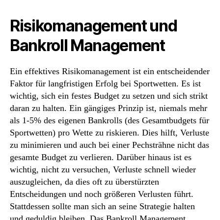
Risikomanagement und
Bankroll Management
Ein effektives Risikomanagement ist ein entscheidender
Faktor für langfristigen Erfolg bei Sportwetten. Es ist
wichtig, sich ein festes Budget zu setzen und sich strikt
daran zu halten. Ein gängiges Prinzip ist, niemals mehr
als 1-5% des eigenen Bankrolls (des Gesamtbudgets für
Sportwetten) pro Wette zu riskieren. Dies hilft, Verluste
zu minimieren und auch bei einer Pechsträhne nicht das
gesamte Budget zu verlieren. Darüber hinaus ist es
wichtig, nicht zu versuchen, Verluste schnell wieder
auszugleichen, da dies oft zu überstürzten
Entscheidungen und noch größeren Verlusten führt.
Stattdessen sollte man sich an seine Strategie halten
und geduldig bleiben. Das Bankroll Management