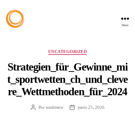
Menú
UNCATEGORIZED
Strategien_für_Gewinne_mi
t_sportwetten_ch_und_cleve
re_Wettmethoden_für_2024
Por
wadminw
junio 25, 2026