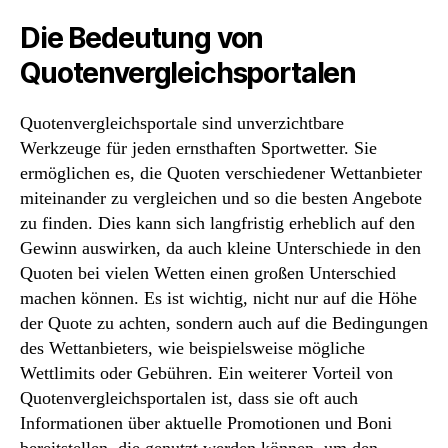
Die Bedeutung von
Quotenvergleichsportalen
Quotenvergleichsportale sind unverzichtbare
Werkzeuge für jeden ernsthaften Sportwetter. Sie
ermöglichen es, die Quoten verschiedener Wettanbieter
miteinander zu vergleichen und so die besten Angebote
zu finden. Dies kann sich langfristig erheblich auf den
Gewinn auswirken, da auch kleine Unterschiede in den
Quoten bei vielen Wetten einen großen Unterschied
machen können. Es ist wichtig, nicht nur auf die Höhe
der Quote zu achten, sondern auch auf die Bedingungen
des Wettanbieters, wie beispielsweise mögliche
Wettlimits oder Gebühren. Ein weiterer Vorteil von
Quotenvergleichsportalen ist, dass sie oft auch
Informationen über aktuelle Promotionen und Boni