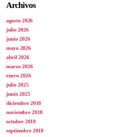
Archivos
agosto 2026
julio 2026
junio 2026
mayo 2026
abril 2026
marzo 2026
enero 2026
julio 2025
junio 2025
diciembre 2018
noviembre 2018
octubre 2018
septiembre 2018