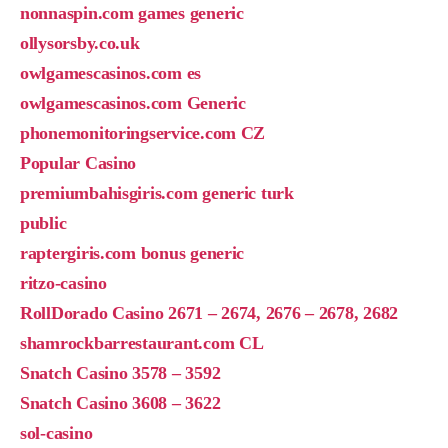
nonnaspin.com games generic
ollysorsby.co.uk
owlgamescasinos.com es
owlgamescasinos.com Generic
phonemonitoringservice.com CZ
Popular Casino
premiumbahisgiris.com generic turk
public
raptergiris.com bonus generic
ritzo-casino
RollDorado Casino 2671 – 2674, 2676 – 2678, 2682
shamrockbarrestaurant.com CL
Snatch Casino 3578 – 3592
Snatch Casino 3608 – 3622
sol-casino