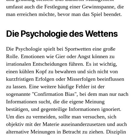
umfasst auch die Festlegung einer Gewinnspanne, die
man erreichen möchte, bevor man das Spiel beendet.
Die Psychologie des Wettens
Die Psychologie spielt bei Sportwetten eine große
Rolle. Emotionen wie Gier oder Angst können zu
irrationalen Entscheidungen führen. Es ist wichtig,
einen kühlen Kopf zu bewahren und sich nicht von
kurzfristigen Erfolgen oder Misserfolgen beeinflussen
zu lassen. Eine weitere häufige Fehler ist der
sogenannte "Confirmation Bias", bei dem man nur nach
Informationen sucht, die die eigene Meinung
bestätigen, und gegenteilige Informationen ignoriert.
Um dies zu vermeiden, sollte man versuchen, sich
objektiv mit der Materie auseinanderzusetzen und auch
alternative Meinungen in Betracht zu ziehen. Disziplin