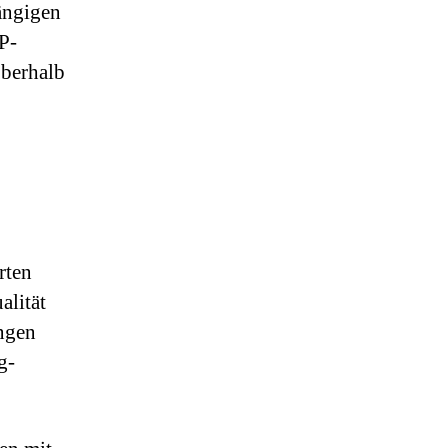
ängigen
TP-
oberhalb
rten
alität
ngen
g-