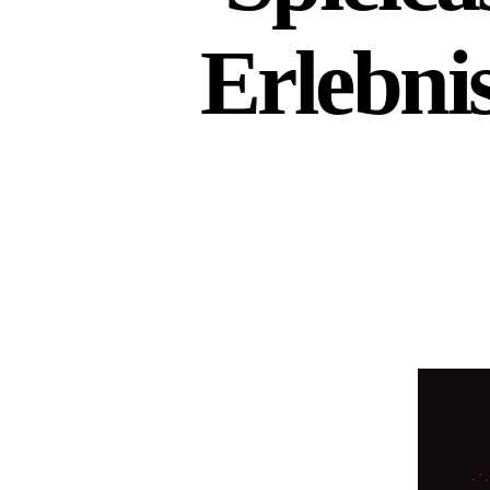
Erlebni