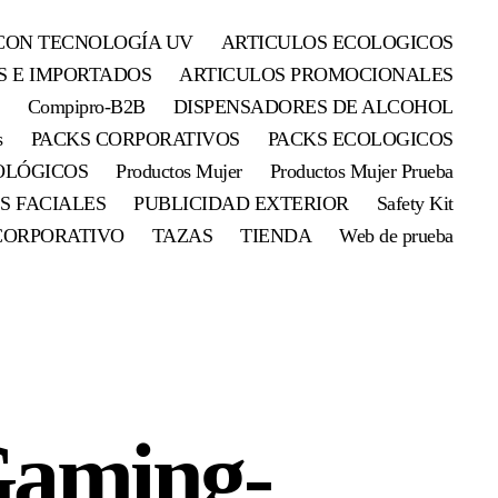
CON TECNOLOGÍA UV
ARTICULOS ECOLOGICOS
S E IMPORTADOS
ARTICULOS PROMOCIONALES
Compipro-B2B
DISPENSADORES DE ALCOHOL
s
PACKS CORPORATIVOS
PACKS ECOLOGICOS
OLÓGICOS
Productos Mujer
Productos Mujer Prueba
S FACIALES
PUBLICIDAD EXTERIOR
Safety Kit
CORPORATIVO
TAZAS
TIENDA
Web de prueba
 Gaming-