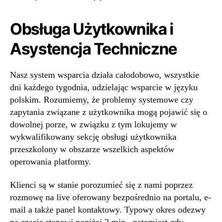
Obsługa Użytkownika i
Asystencja Techniczne
Nasz system wsparcia działa całodobowo, wszystkie
dni każdego tygodnia, udzielając wsparcie w języku
polskim. Rozumiemy, że problemy systemowe czy
zapytania związane z użytkownika mogą pojawić się o
dowolnej porze, w związku z tym lokujemy w
wykwalifikowany sekcję obsługi użytkownika
przeszkolony w obszarze wszelkich aspektów
operowania platformy.
Klienci są w stanie porozumieć się z nami poprzez
rozmowę na live oferowany bezpośrednio na portalu, e-
mail a także panel kontaktowy. Typowy okres odezwy