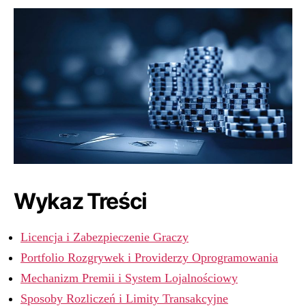
Wykaz Treści
Licencja i Zabezpieczenie Graczy
Portfolio Rozgrywek i Providerzy Oprogramowania
Mechanizm Premii i System Lojalnościowy
Sposoby Rozliczeń i Limity Transakcyjne