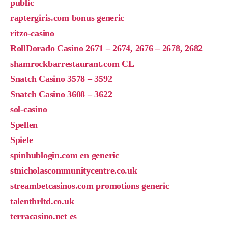
public
raptergiris.com bonus generic
ritzo-casino
RollDorado Casino 2671 – 2674, 2676 – 2678, 2682
shamrockbarrestaurant.com CL
Snatch Casino 3578 – 3592
Snatch Casino 3608 – 3622
sol-casino
Spellen
Spiele
spinhublogin.com en generic
stnicholascommunitycentre.co.uk
streambetcasinos.com promotions generic
talenthrltd.co.uk
terracasino.net es