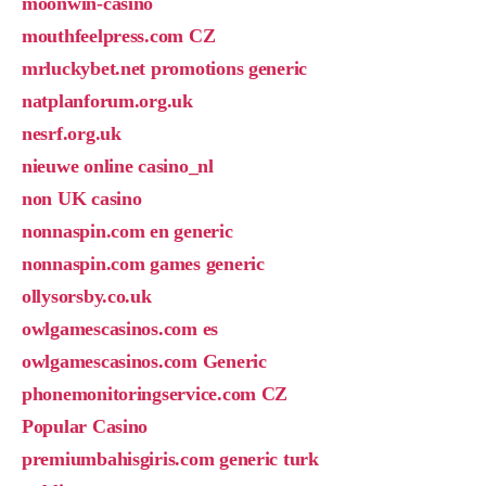
moonwin-casino
mouthfeelpress.com CZ
mrluckybet.net promotions generic
natplanforum.org.uk
nesrf.org.uk
nieuwe online casino_nl
non UK casino
nonnaspin.com en generic
nonnaspin.com games generic
ollysorsby.co.uk
owlgamescasinos.com es
owlgamescasinos.com Generic
phonemonitoringservice.com CZ
Popular Casino
premiumbahisgiris.com generic turk