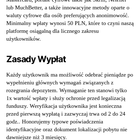
lub MuchBetter, a także innowacyjne metody oparte o
waluty cyfrowe dla osób preferujących anonimowość.
Minimalny wpłaty wynosi 50 PLN, które to czyni naszą
platformę osiągalną dla licznego zakresu
użytkowników.
Zasady Wypłat
Każdy użytkownik ma możliwość odebrać pieniądze po
wypełnieniu głównych wymagań związanych z
rozegrania depozytem. Wymaganie ten stanowi tylko
1x wartość wpłaty i służy ochronie przed legalizacją
funduszy. Weryfikacja użytkownika jest konieczna
przed pierwszą wypłatą i zazwyczaj trwa od 2 do 24
godz.. Honorujemy typowe poświadczenia
identyfikacyjne oraz dokument lokalizacji pobytu nie
dawniejsze niż 3 miesięcy.