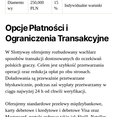
Diamento
250,000
15
Indywidualne warunki
wy
PLN
%
Opcje Płatności i
Ograniczenia Transakcyjne
W Slottyway oferujemy rozbudowany wachlarz
sposobów transakcji dostosowanych do oczekiwań
polskich graczy. Celem jest szybkość przetwarzania
operacji oraz redukcja opłat po obu stronach.
Doładowania są przeważnie przetwarzane
błyskawicznie, podczas zaś wyplaty przetwarzamy w
ciągu najwyżej 24 h od chwili weryfikacji.
Oferujemy standardowe przelewy międzybankowe,
karty debetowe i kredytowe i debetowe Visa oraz
Mastercard, portale cyfrowe takie jak Skrill, Neteller