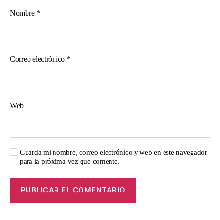
Nombre
*
Correo electrónico
*
Web
Guarda mi nombre, correo electrónico y web en este navegador
para la próxima vez que comente.