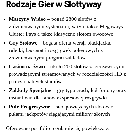
Rodzaje Gier w Slottyway
Maszyny Wideo
– ponad 2800 slotów z
zróżnicowanymi systemami, w tym także Megaways,
Cluster Pays a także klasyczne slotom owocowe
Gry Stołowe
– bogata oferta wersji blackjacka,
ruletki, baccarat i rozgrywek pokerowych z
zróżnicowanymi progami zakładów
Casino na żywo
– około 200 stołów z rzeczywistymi
prowadzącymi streamowanych w rozdzielczości HD z
profesjonalnych studiów
Zakłady Specjalne
– gry typu crash, kół fortuny oraz
instant win dla fanów ekspresowej rozgrywki
Pule Progresywne
– sieć powiązanych slotów z
pułami jackpotów sięgającymi miliony złotych
Oferowane portfolio regularnie się powiększa za