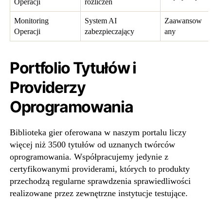
Operacji
rozliczeń
Monitoring
System AI
Zaawansow
Operacji
zabezpieczający
any
Portfolio Tytułów i
Providerzy
Oprogramowania
Biblioteka gier oferowana w naszym portalu liczy
więcej niż 3500 tytułów od uznanych twórców
oprogramowania. Współpracujemy jedynie z
certyfikowanymi providerami, których to produkty
przechodzą regularne sprawdzenia sprawiedliwości
realizowane przez zewnętrzne instytucje testujące.