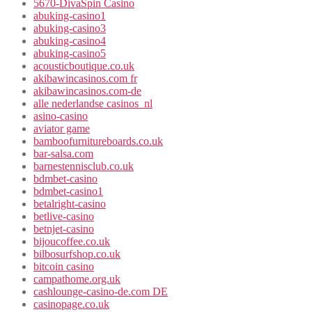
5670-DivaSpin Casino
abuking-casino1
abuking-casino3
abuking-casino4
abuking-casino5
acousticboutique.co.uk
akibawincasinos.com fr
akibawincasinos.com-de
alle nederlandse casinos_nl
asino-casino
aviator game
bamboofurnitureboards.co.uk
bar-salsa.com
barnestennisclub.co.uk
bdmbet-casino
bdmbet-casino1
betalright-casino
betlive-casino
betnjet-casino
bijoucoffee.co.uk
bilbosurfshop.co.uk
bitcoin casino
campathome.org.uk
cashlounge-casino-de.com DE
casinopage.co.uk