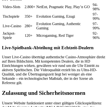
94-
Video-Slots
2.800+
NetEnt, Pragmatic Play, Play’n GO
98%
97-
Tischspiele
350+
Evolution Gaming, Ezugi
99%
Evolution Gaming, Authentic
97-
Live-Casino
280+
Gaming
99%
Jackpot-
92-
120+
Microgaming, Red Tiger
Spiele
96%
Live-Spielbank-Abteilung mit Echtzeit-Dealern
Unser Live-Casino überträgt authentische Casino-Atmosphäre direkt
auf Ihren Bildschirm. Mit kompetenten Dealern, die in HD
Einrichtungen wirken, gewähren wir rund um die Uhr Eintritt zu
aktiven Spieltischen. Die Videoqualität erzielt bis zu Ultra-HD-
Qualität, und die Übertragungszeit liegt bei weniger als eine
Sekunde – ein technologischer Maßstab, der in der Szene als
Referenz gilt.
Zulassung und Sicherheitsnormen
Unsere Website funktioniert unter einer gültigen Glücksspiellizenz