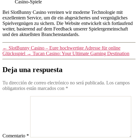
Casino-Spiele
Bei SlotBunny Casino vereinen wir moderne Technologie mit
exzellentem Service, um dir ein abgesichertes und vergnügliches
Spielvergnügen zu sichern. Die Website entwickelt sich fortlaufend
weiter, basierend auf dem Feedback unserer Spielergemeinschaft
und den aktuellsten Branchenstandards.
←
SlotBunny Casino – Eure hochwertige Adresse für online
Glücksspiel
→
Tucan Casino: Your Ultimate Gaming Destination
Deja una respuesta
Tu dirección de correo electrónico no será publicada.
Los campos
obligatorios están marcados con
*
Comentario
*