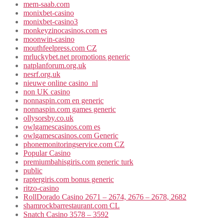
mem-saab.com
monixbet-casino
monixbet-casino3
monkeyzinocasinos.com es
moonwin-casino
mouthfeelpress.com CZ
mrluckybet.net promotions generic
natplanforum.org.uk
nesrf.org.uk
nieuwe online casino_nl
non UK casino
nonnaspin.com en generic
nonnaspin.com games generic
ollysorsby.co.uk
owlgamescasinos.com es
owlgamescasinos.com Generic
phonemonitoringservice.com CZ
Popular Casino
premiumbahisgiris.com generic turk
public
raptergiris.com bonus generic
ritzo-casino
RollDorado Casino 2671 – 2674, 2676 – 2678, 2682
shamrockbarrestaurant.com CL
Snatch Casino 3578 – 3592