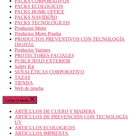
PACKS CORPORATIVOS
PACKS ECOLOGICOS
PACKS HOME OFFICE
PACKS NAVIDEÑO
PACKS TECNOLÓGICOS
Productos Mujer
Productos Mujer Prueba
PRODUCTOS PREVENTIVOS CON TECNOLOGÍA
DIGITAL
Productos Varones
PROTECTORES FACIALES
PUBLICIDAD EXTERIOR
Safety Kit
SEÑALÉTICAS CORPORATIVO
TAZAS
TIENDA
Web de prueba
Cerrar el menú
ARTÍCULOS DE CUERO Y MADERA
ARTÍCULOS DE PREVENCIÓN CON TECNOLOGÍA
UV
ARTICULOS ECOLOGICOS
ARTICULOS IMPRENTA