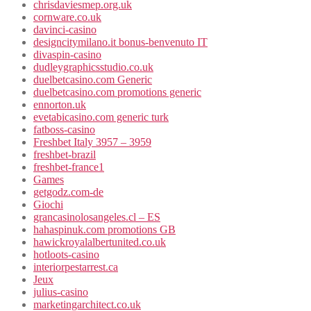
chrisdaviesmep.org.uk
cornware.co.uk
davinci-casino
designcitymilano.it bonus-benvenuto IT
divaspin-casino
dudleygraphicsstudio.co.uk
duelbetcasino.com Generic
duelbetcasino.com promotions generic
ennorton.uk
evetabicasino.com generic turk
fatboss-casino
Freshbet Italy 3957 – 3959
freshbet-brazil
freshbet-france1
Games
getgodz.com-de
Giochi
grancasinolosangeles.cl – ES
hahaspinuk.com promotions GB
hawickroyalalbertunited.co.uk
hotloots-casino
interiorpestarrest.ca
Jeux
julius-casino
marketingarchitect.co.uk