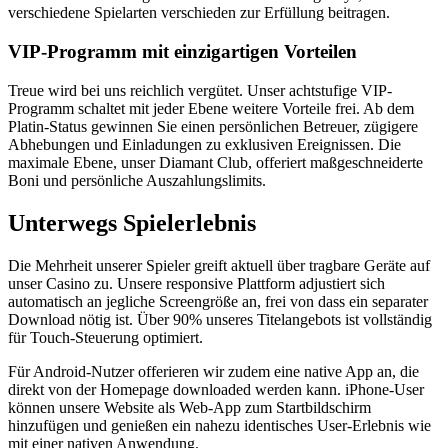
verschiedene Spielarten verschieden zur Erfüllung beitragen.
VIP-Programm mit einzigartigen Vorteilen
Treue wird bei uns reichlich vergütet. Unser achtstufige VIP-
Programm schaltet mit jeder Ebene weitere Vorteile frei. Ab dem
Platin-Status gewinnen Sie einen persönlichen Betreuer, zügigere
Abhebungen und Einladungen zu exklusiven Ereignissen. Die
maximale Ebene, unser Diamant Club, offeriert maßgeschneiderte
Boni und persönliche Auszahlungslimits.
Unterwegs Spielerlebnis
Die Mehrheit unserer Spieler greift aktuell über tragbare Geräte auf
unser Casino zu. Unsere responsive Plattform adjustiert sich
automatisch an jegliche Screengröße an, frei von dass ein separater
Download nötig ist. Über 90% unseres Titelangebots ist vollständig
für Touch-Steuerung optimiert.
Für Android-Nutzer offerieren wir zudem eine native App an, die
direkt von der Homepage downloaded werden kann. iPhone-User
können unsere Website als Web-App zum Startbildschirm
hinzufügen und genießen ein nahezu identisches User-Erlebnis wie
mit einer nativen Anwendung.