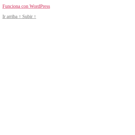
Funciona con WordPress
Ir arriba
↑
Subir
↑