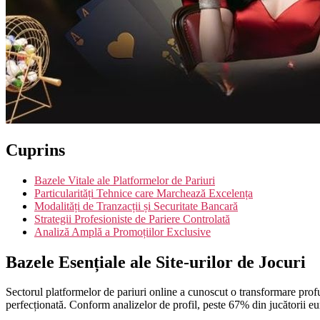
Cuprins
Bazele Vitale ale Platformelor de Pariuri
Particularități Tehnice care Marchează Excelența
Modalități de Tranzacții și Securitate Bancară
Strategii Profesioniste de Pariere Controlată
Analiză Amplă a Promoțiilor Exclusive
Bazele Esențiale ale Site-urilor de Jocuri
Sectorul platformelor de pariuri online a cunoscut o transformare profund
perfecționată. Conform analizelor de profil, peste 67% din jucătorii euro