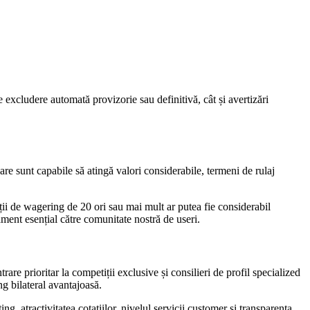
 excludere automată provizorie sau definitivă, cât și avertizări
are sunt capabile să atingă valori considerabile, termeni de rulaj
ții de wagering de 20 ori sau mai mult ar putea fie considerabil
ament esențial către comunitate nostră de useri.
rare prioritar la competiții exclusive și consilieri de profil specialized
ng bilateral avantajoasă.
 atractivitatea cotațiilor, nivelul servicii customer și transparența