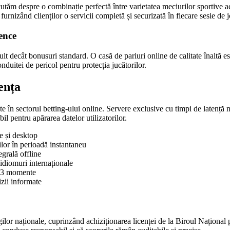
utăm despre o combinație perfectă între varietatea meciurilor sportive acc
furnizând clienților o servicii completă și securizată în fiecare sesie de j
ence
lt decât bonusuri standard. O casă de pariuri online de calitate înaltă es
uitei de pericol pentru protecția jucătorilor.
ența
niste în sectorul betting-ului online. Servere exclusive cu timpi de late
l pentru apărarea datelor utilizatorilor.
e și desktop
ilor în perioadă instantaneu
grală offline
idiomuri internaționale
ub 3 momente
izii informate
egilor naționale, cuprinzând achiziționarea licenței de la Biroul Naționa