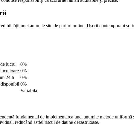
fi conduse responsabil și că scorurile rămân auditabile și precise.
ră
dibilității unei anumite site de pariuri online. Userii contemporani solicit
 de lucru
0%
 lucratoare
0%
m 24 h
0%
 disponibil
0%
Variabilă
ependentă fundamental de implementarea unei anumite metode uniformă și 
ividual, reducând astfel riscul de daune dezastruoase.