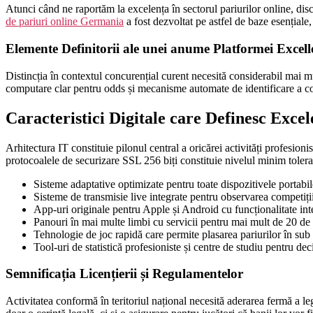
Atunci când ne raportăm la excelența în sectorul pariurilor online, disc
de pariuri online Germania
a fost dezvoltat pe astfel de baze esențiale, 
Elemente Definitorii ale unei anume Platformei Excell
Distincția în contextul concurențial curent necesită considerabil mai mu
computare clar pentru odds și mecanisme automate de identificare a cond
Caracteristici Digitale care Definesc Excel
Arhitectura IT constituie pilonul central a oricărei activități profesio
protocoalele de securizare SSL 256 biți constituie nivelul minim tolerabi
Sisteme adaptative optimizate pentru toate dispozitivele portabil
Sisteme de transmisie live integrate pentru observarea competiți
App-uri originale pentru Apple și Android cu funcționalitate inte
Panouri în mai multe limbi cu servicii pentru mai mult de 20 de 
Tehnologie de joc rapidă care permite plasarea pariurilor în s
Tool-uri de statistică profesioniste și centre de studiu pentru dec
Semnificația Licențierii și Regulamentelor
Activitatea conformă în teritoriul național necesită aderarea fermă a l