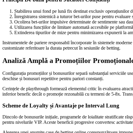
Stabilirea unui fond pe lună fix destinat exclusiv operațiunilor d
Înregistrarea sistemică a tuturor bet-urilor puse pentru evaluare s
Ocolirea bet-urilor impulsive determinate de sentimente sau da
Utilizarea funcțiilor de limitare automată accesibile pe platform
Extinderea tipurilor de mize pentru minimizarea expunerii la a
Instrumentele de pariere responsabil încorporate în sistemele moderne co
customizate referitoare la durata petrecut în sesiunile de betting.
Analiză Amplă a Promoțiilor Promoțional
Configurația promoțiilor și bonusurilor separă substanțial serviciile us
deschise și bonusuri repetitive pentru pariori constanți.
Cerințele de playthrough formează elementul critic în evaluarea atracti
inferior benefic decât o promoție rezonabilă cu termeni de 5-8x. Transp
Scheme de Loyalty și Avantaje pe Interval Lung
Dincolo de bonusurile inițiale, programele de loialitate stratificate răsp
pentru nivelurile VIP. Aceste beneficii progresive convertesc activitatea
Alegerea unei anumite case de betting online corespunzătoare impune ana