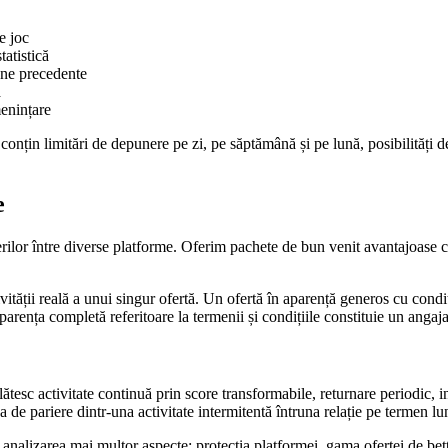
e joc
tatistică
une precedente
ă
menințare
nțin limitări de depunere pe zi, pe săptămână și pe lună, posibilități de
e
erilor între diverse platforme. Oferim pachete de bun venit avantajoase c
vității reală a unui singur ofertă. Un ofertă în aparență generos cu condi
arența completă referitoare la termenii și condițiile constituie un angaj
lătesc activitate continuă prin score transformabile, returnare periodic, int
 de pariere dintr-una activitate intermitentă întruna relație pe termen lu
lizarea mai multor aspecte: protecția platformei, gama ofertei de betting,