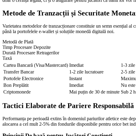
doar o cerință legală, ci și o asigurare pentru jucători că banii lor vor 
Metode de Tranzacții și Securitate Moneta
Varietatea metodelor de tranzacționare constituie un semn esențial al cre
până la portofelele e-wallet și soluțiile monedă digitală noi.
Metodă de Plată
Timp Procesare Depozite
Durată Procesare Retragerilor
Taxă
Cartea Bancară (Visa/Mastercard)
Imediat
1-3 zile
Transfer Bancar
1-2 zile lucratoare
2-5 zile
Portofele Electronice
Instant
Maximu
Bon Preplătit
Imediat
Nu este
Criptomonede
Mai puțin de 30 de minute
Sub 2 h
Tactici Elaborate de Pariere Responsabilă
Performanța pe perioadă extins în domeniul pariurilor atletice este d
alocarea a cel mult 2-5% din fondurile disponibile pentru orice bet ind
Principii De bază pentru Jucători Conștienți