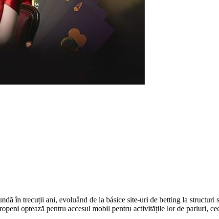
ă în trecuții ani, evoluând de la básice site-uri de betting la structuri 
peni optează pentru accesul mobil pentru activitățile lor de pariuri, ceea 