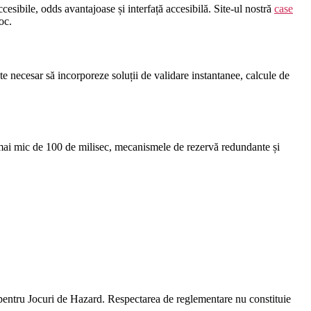
esibile, odds avantajoase și interfață accesibilă. Site-ul nostră
case
oc.
te necesar să incorporeze soluții de validare instantanee, calcule de
nță mai mic de 100 de milisec, mecanismele de rezervă redundante și
l pentru Jocuri de Hazard. Respectarea de reglementare nu constituie