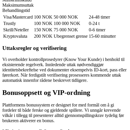
Maksimumsuttak
Behandlingstid
Visa/Mastercard
100 NOK
50 000 NOK
24-48 timer
Trustly
100 NOK
100 000 NOK
0-24 t
Skrill/Neteller
150 NOK
75 000 NOK
0-6 timer
Kryptovaluta
200 NOK
Ubegrenset grense
15-60 minutter
Uttaksregler og verifisering
Vi overholder kontrollprosedyrer (Know Your Kunde) i henhold til
eksisterende regelverk. Innledende uttak nødvendiggjør
identitetsbekreftelse ved dokumenter eksempelvis ID-kort, pass eller
førerkort. Når ferdigstilt verifisering prosesseres kommende uttak
automatisk innenfor rådene beskrevet tidligere.
Bonusoppsett og VIP-ordning
Plattformens bonussystem er designet for med formål om å gi
fordeler til både ferske og gjeldende spillere. Vi unngår krevende
vilkår i tillegg til presenterer alltid gjennomspillingskrav tydelig før
brukeren aktiverer en bonus.