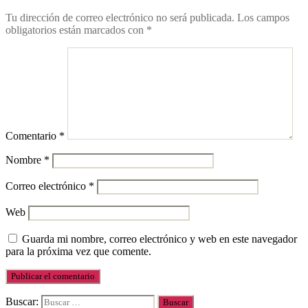
Tu dirección de correo electrónico no será publicada.
Los campos
obligatorios están marcados con
*
Comentario
*
Nombre
*
Correo electrónico
*
Web
Guarda mi nombre, correo electrónico y web en este navegador
para la próxima vez que comente.
Buscar: