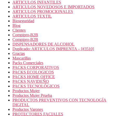
ARTICULOS INFANTILES
ARTICULOS NOVEDOSOS E IMPORTADOS
ARTICULOS PROMOCIONALES
ARTICULOS TEXTIL
Bioseguridad
Blog
Clientes
Compipro-B2B
Compipro-B2B
DISPENSADORES DE ALCOHOL
Duplicado: ARTICULOS IMPRENTA – [#3510]
Gracias
Mascarillas
Packs Comerciales
PACKS CORPORATIVOS
PACKS ECOLOGICOS
PACKS HOME OFFICE
PACKS NAVIDEÑO
PACKS TECNOLÓGICOS
Productos Mujer
Productos Mujer Prueba
PRODUCTOS PREVENTIVOS CON TECNOLOGÍA
DIGITAL
Productos Varones
PROTECTORES FACIALES