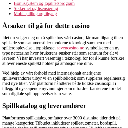
Bonussystem og lojalitetsprogram
Sikkerhet og lisensiering
Mobilspilling og tilgang
Årsaker til gå for dette casino
Idet du velger deg om å spille hos vårt casino, får man tilgang til en
spillside som sammenstiller moderne teknologi sammen med
spilleropplevelse i toppklasse.
sevencasino.no
symboliserer en ny
type nettcasino hvor brukerens ønsker står som sentrum for alt vi
leverer. Vi har investert vesentlig i teknologi for for å kunne forsikre
at hver eneste spilløkt holder på ambisjonene dine.
Ved hjelp av vårt forhold med internasjonalt anerkjente
spilleverandører tilbyr vi en spillbibliotek som suppleres regelmessig
med nye titler. Vår plattform håndterer både tidløse casinospill i
tillegg til nyskapende nyvinninger som utfordrer barrierene for det
som digitale spillopplevelser kan være.
Spillkatalog og leverandører
Plattformens spillkatalog omfatter over 3000 distinkte titler delt på
mange kategorier. Tilbudet inkluderer spilleautomater, bordspill,