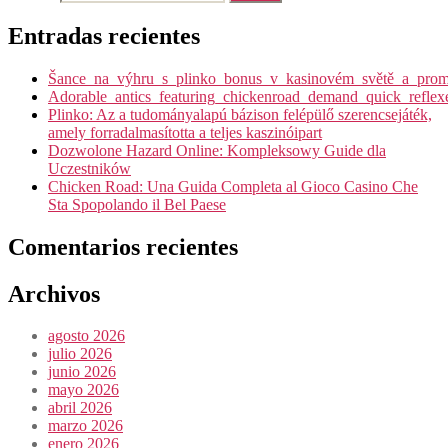
Entradas recientes
Šance_na_výhru_s_plinko_bonus_v_kasinovém_světě_a_promy
Adorable_antics_featuring_chickenroad_demand_quick_reflex
Plinko: Az a tudományalapú bázison felépülő szerencsejáték,
amely forradalmasította a teljes kaszinóipart
Dozwolone Hazard Online: Kompleksowy Guide dla
Uczestników
Chicken Road: Una Guida Completa al Gioco Casino Che
Sta Spopolando il Bel Paese
Comentarios recientes
Archivos
agosto 2026
julio 2026
junio 2026
mayo 2026
abril 2026
marzo 2026
enero 2026