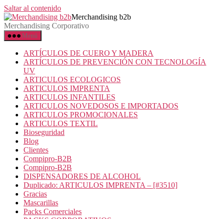
Saltar al contenido
Merchandising b2b
Merchandising Corporativo
Menú
ARTÍCULOS DE CUERO Y MADERA
ARTÍCULOS DE PREVENCIÓN CON TECNOLOGÍA
UV
ARTICULOS ECOLOGICOS
ARTICULOS IMPRENTA
ARTICULOS INFANTILES
ARTICULOS NOVEDOSOS E IMPORTADOS
ARTICULOS PROMOCIONALES
ARTICULOS TEXTIL
Bioseguridad
Blog
Clientes
Compipro-B2B
Compipro-B2B
DISPENSADORES DE ALCOHOL
Duplicado: ARTICULOS IMPRENTA – [#3510]
Gracias
Mascarillas
Packs Comerciales