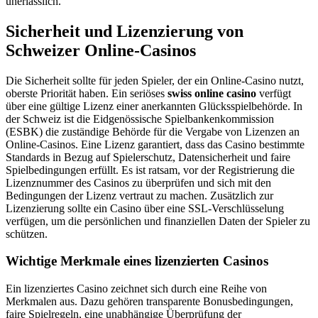
unerlässlich.
Sicherheit und Lizenzierung von
Schweizer Online-Casinos
Die Sicherheit sollte für jeden Spieler, der ein Online-Casino nutzt,
oberste Priorität haben. Ein seriöses
swiss online casino
verfügt
über eine gültige Lizenz einer anerkannten Glücksspielbehörde. In
der Schweiz ist die Eidgenössische Spielbankenkommission
(ESBK) die zuständige Behörde für die Vergabe von Lizenzen an
Online-Casinos. Eine Lizenz garantiert, dass das Casino bestimmte
Standards in Bezug auf Spielerschutz, Datensicherheit und faire
Spielbedingungen erfüllt. Es ist ratsam, vor der Registrierung die
Lizenznummer des Casinos zu überprüfen und sich mit den
Bedingungen der Lizenz vertraut zu machen. Zusätzlich zur
Lizenzierung sollte ein Casino über eine SSL-Verschlüsselung
verfügen, um die persönlichen und finanziellen Daten der Spieler zu
schützen.
Wichtige Merkmale eines lizenzierten Casinos
Ein lizenziertes Casino zeichnet sich durch eine Reihe von
Merkmalen aus. Dazu gehören transparente Bonusbedingungen,
faire Spielregeln, eine unabhängige Überprüfung der