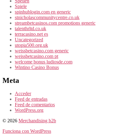
Spellen
Spiele
spinhublogin.com en generic
stnicholascommunitycentre.co.uk
streambetcasinos.com promotions generic
talenthrltd.co.uk
terracasino.net es
Uncategorized
utopia500.org.uk
weissbetcasino.com generic
weissbetcasino.com pt
welcome bonus ludiosde.com
Wintino Casino Bonus
Meta
Acceder
Feed de entradas
Feed de comentarios
WordPress.org
© 2026
Merchandising b2b
Funciona con WordPress