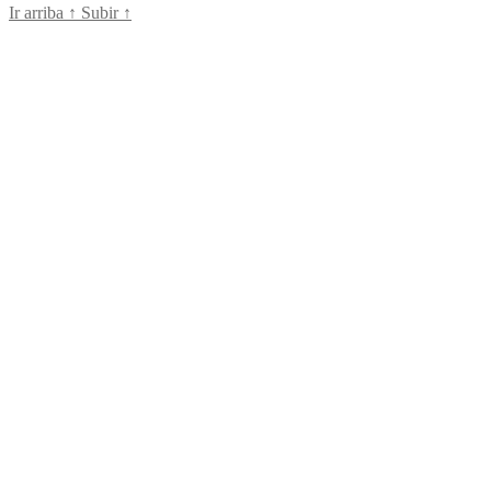
Ir arriba
↑
Subir
↑