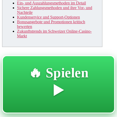
Ein- und Auszahlungsmethoden im Detail
Sichere Zahlungsmethoden und ihre Vor- und
Nachteile
Kundenservice und Support-Optionen
Bonusangebote und Promotionen kritisch
bewerten
Zukunftstrends im Schweizer Online-Casino-
Markt
🔥 Spielen
▶️