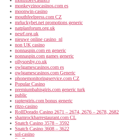
monixbet-casino3
monkeyzinocasinos.com es
moonwin-casino
mouthfeelpress.com CZ
mrluckybet.net promotions generic
natplanforum.org.uk
nesrf.org.uk
nieuwe online casino_nl
non UK casino
nonnaspin.com en generic
nonnaspin.com games generic
ollysorsby.co.uk
owlgamescasinos.com es
owlgamescasinos.com Generic
phonemonitoringservice.com CZ
Popular Casino
premiumbahisgiris.com generic turk
public
raptergiris.com bonus generic
ritzo-casino
RollDorado Casino 2671 – 2674, 2676 – 2678, 2682
shamrockbarrestaurant.com CL
Snatch Casino 3578 – 3592
Snatch Casino 3608 – 3622
sol-casino