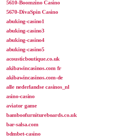
5610-Boomzino Casino
5670-DivaSpin Casino
abuking-casino1
abuking-casino3
abuking-casino4
abuking-casino5
acousticboutique.co.uk
akibawincasinos.com fr
akibawincasinos.com-de
alle nederlandse casinos_nl
asino-casino
aviator game
bamboofurnitureboards.co.uk
bar-salsa.com
bdmbet-casino