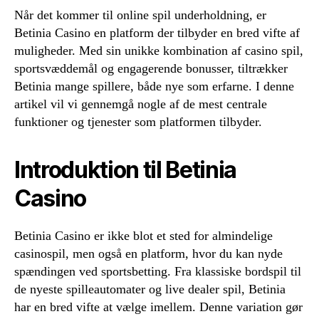
Når det kommer til online spil underholdning, er
Betinia Casino en platform der tilbyder en bred vifte af
muligheder. Med sin unikke kombination af casino spil,
sportsvæddemål og engagerende bonusser, tiltrækker
Betinia mange spillere, både nye som erfarne. I denne
artikel vil vi gennemgå nogle af de mest centrale
funktioner og tjenester som platformen tilbyder.
Introduktion til Betinia
Casino
Betinia Casino er ikke blot et sted for almindelige
casinospil, men også en platform, hvor du kan nyde
spændingen ved sportsbetting. Fra klassiske bordspil til
de nyeste spilleautomater og live dealer spil, Betinia
har en bred vifte at vælge imellem. Denne variation gør