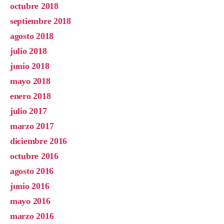
octubre 2018
septiembre 2018
agosto 2018
julio 2018
junio 2018
mayo 2018
enero 2018
julio 2017
marzo 2017
diciembre 2016
octubre 2016
agosto 2016
junio 2016
mayo 2016
marzo 2016