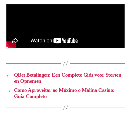
←
QBet Betalingen: Een Complete Gids voor Storten
en Opnemen
→
Como Aproveitar ao Máximo o Malina Casino:
Guia Completo