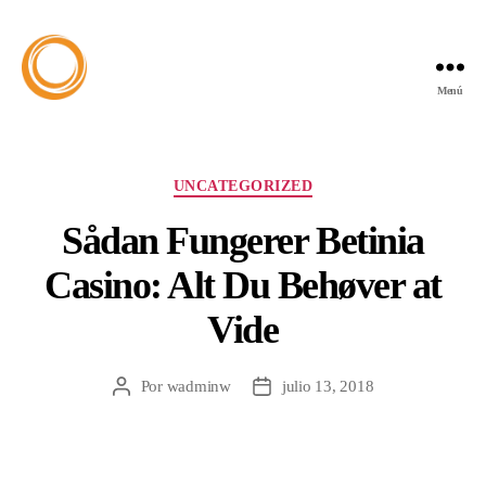
Menú
UNCATEGORIZED
Sådan Fungerer Betinia
Casino: Alt Du Behøver at
Vide
Por
wadminw
julio 13, 2018