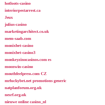
hotloots-casino
interiorpestarrest.ca
Jeux
julius-casino
marketingarchitect.co.uk
mem-saab.com
monixbet-casino
monixbet-casino3
monkeyzinocasinos.com es
moonwin-casino
mouthfeelpress.com CZ
mrluckybet.net promotions generic
natplanforum.org.uk
nesrf.org.uk
nieuwe online casino_nl