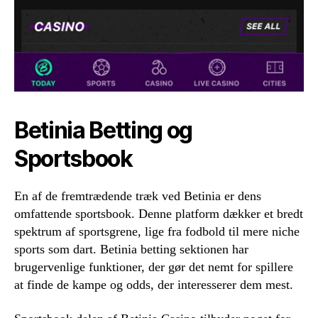
Betinia Betting og
Sportsbook
En af de fremtrædende træk ved Betinia er dens
omfattende sportsbook. Denne platform dækker et bredt
spektrum af sportsgrene, lige fra fodbold til mere niche
sports som dart. Betinia betting sektionen har
brugervenlige funktioner, der gør det nemt for spillere
at finde de kampe og odds, der interesserer dem mest.