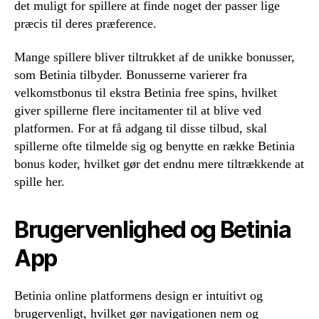
det muligt for spillere at finde noget der passer lige
præcis til deres præference.
Mange spillere bliver tiltrukket af de unikke bonusser,
som Betinia tilbyder. Bonusserne varierer fra
velkomstbonus til ekstra Betinia free spins, hvilket
giver spillerne flere incitamenter til at blive ved
platformen. For at få adgang til disse tilbud, skal
spillerne ofte tilmelde sig og benytte en række Betinia
bonus koder, hvilket gør det endnu mere tiltrækkende at
spille her.
Brugervenlighed og Betinia
App
Betinia online platformens design er intuitivt og
brugervenligt, hvilket gør navigationen nem og