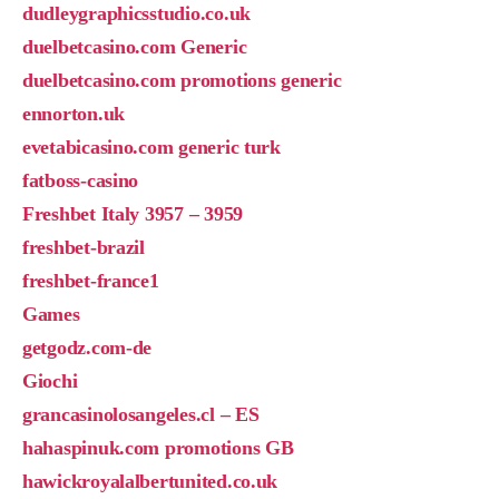
dudleygraphicsstudio.co.uk
duelbetcasino.com Generic
duelbetcasino.com promotions generic
ennorton.uk
evetabicasino.com generic turk
fatboss-casino
Freshbet Italy 3957 – 3959
freshbet-brazil
freshbet-france1
Games
getgodz.com-de
Giochi
grancasinolosangeles.cl – ES
hahaspinuk.com promotions GB
hawickroyalalbertunited.co.uk