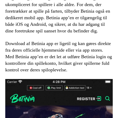
ukompliceret for spillere i alle aldre. For dem, der
foretrækker at spille på farten, tilbyder Betinia også en
dedikeret mobil app. Betinia app’en er tilgængelig til
både iOS og Android, og sikrer, at du har adgang til
dine foretrukne spil uanset hvor du befinder dig.
Download af Betinia app er ligetil og kan gøres direkte
fra deres officielle hjemmeside eller via app stores.
Med Betinia app’en er det let at udføre Betinia login og
kontrollere din spillekonto, hvilket giver spillerne fuld
kontrol over deres spiloplevelse.