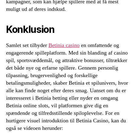
kampagner, som kan hjælpe spillere med at få mest
muligt ud af deres indskud.
Konklusion
Samlet set tilbyder
Betinia casino
en omfattende og
engagerende spilleplatform. Med sin blanding af casino
spil, sportsvæddemål, og attraktive bonusser, tiltrækker
det både nye og erfarne spillere. Gennem personlig
tilpasning, brugervenlighed og forskellige
betalingsmuligheder, skaber Betinia et spilunivers, hvor
alle kan finde noget efter deres smag. Uanset om du er
interesseret i Betinia betting eller nyder en omgang
Betinia online slots, vil platformen give dig en
spændende og tilfredsstillende spiloplevelse. For en
hurtigere visuel introduktion til Betinia Casino, kan du
også se videoen herunder: