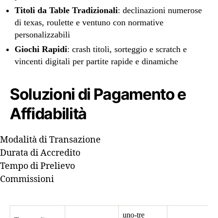
Titoli da Table Tradizionali
: declinazioni numerose
di texas, roulette e ventuno con normative
personalizzabili
Giochi Rapidi
: crash titoli, sorteggio e scratch e
vincenti digitali per partite rapide e dinamiche
Soluzioni di Pagamento e
Affidabilità
Modalità di Transazione
Durata di Accredito
Tempo di Prelievo
Commissioni
uno-tre