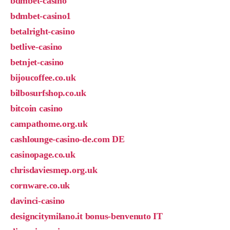
bdmbet-casino
bdmbet-casino1
betalright-casino
betlive-casino
betnjet-casino
bijoucoffee.co.uk
bilbosurfshop.co.uk
bitcoin casino
campathome.org.uk
cashlounge-casino-de.com DE
casinopage.co.uk
chrisdaviesmep.org.uk
cornware.co.uk
davinci-casino
designcitymilano.it bonus-benvenuto IT