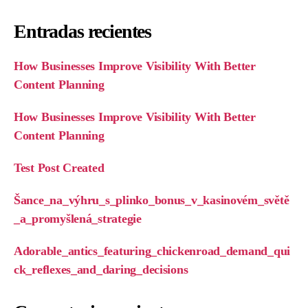
Entradas recientes
How Businesses Improve Visibility With Better
Content Planning
How Businesses Improve Visibility With Better
Content Planning
Test Post Created
Šance_na_výhru_s_plinko_bonus_v_kasinovém_světě
_a_promyšlená_strategie
Adorable_antics_featuring_chickenroad_demand_qui
ck_reflexes_and_daring_decisions