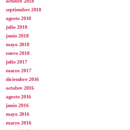
octubre 2018
septiembre 2018
agosto 2018
julio 2018
junio 2018
mayo 2018
enero 2018
julio 2017
marzo 2017
diciembre 2016
octubre 2016
agosto 2016
junio 2016
mayo 2016
marzo 2016