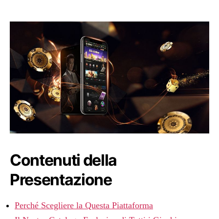
Sistema
di
Intrattenimento
Online
Che
Rivoluziona
Il
Percorso
del
Giocatore
Contenuti della
Presentazione
Perché Scegliere la Questa Piattaforma