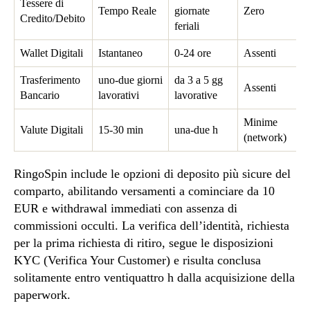
Tessere di
Tempo Reale
giornate
Zero
Credito/Debito
feriali
Wallet Digitali
Istantaneo
0-24 ore
Assenti
Trasferimento
uno-due giorni
da 3 a 5 gg
Assenti
Bancario
lavorativi
lavorative
Minime
Valute Digitali
15-30 min
una-due h
(network)
RingoSpin include le opzioni di deposito più sicure del
comparto, abilitando versamenti a cominciare da 10
EUR e withdrawal immediati con assenza di
commissioni occulti. La verifica dell’identità, richiesta
per la prima richiesta di ritiro, segue le disposizioni
KYC (Verifica Your Customer) e risulta conclusa
solitamente entro ventiquattro h dalla acquisizione della
paperwork.