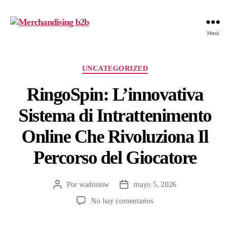
Merchandising
Menú
b2b
Categorías
UNCATEGORIZED
RingoSpin: L’innovativa
Sistema di Intrattenimento
Online Che Rivoluziona Il
Percorso del Giocatore
Por
wadminw
mayo 5, 2026
Autor
Fecha
de
de
en
No hay comentarios
la
la
RingoSpin:
entrada
entrada
L’innovativa