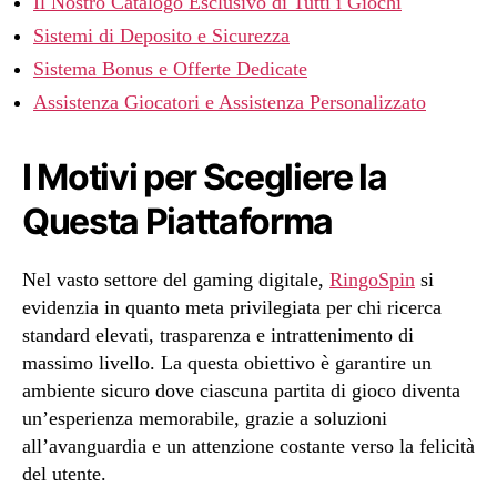
Il Nostro Catalogo Esclusivo di Tutti i Giochi
Sistemi di Deposito e Sicurezza
Sistema Bonus e Offerte Dedicate
Assistenza Giocatori e Assistenza Personalizzato
I Motivi per Scegliere la
Questa Piattaforma
Nel vasto settore del gaming digitale,
RingoSpin
si
evidenzia in quanto meta privilegiata per chi ricerca
standard elevati, trasparenza e intrattenimento di
massimo livello. La questa obiettivo è garantire un
ambiente sicuro dove ciascuna partita di gioco diventa
un’esperienza memorabile, grazie a soluzioni
all’avanguardia e un attenzione costante verso la felicità
del utente.