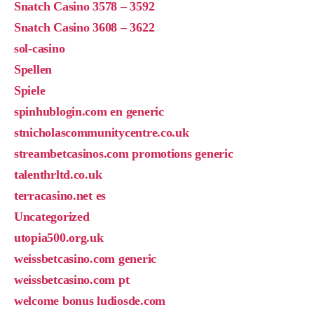
Snatch Casino 3578 – 3592
Snatch Casino 3608 – 3622
sol-casino
Spellen
Spiele
spinhublogin.com en generic
stnicholascommunitycentre.co.uk
streambetcasinos.com promotions generic
talenthrltd.co.uk
terracasino.net es
Uncategorized
utopia500.org.uk
weissbetcasino.com generic
weissbetcasino.com pt
welcome bonus ludiosde.com