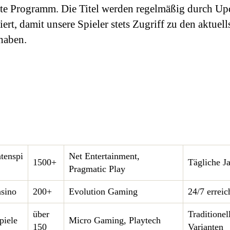
te Programm. Die Titel werden regelmäßig durch Up
iert, damit unsere Spieler stets Zugriff zu den aktuell
haben.
tenspi
Net Entertainment,
1500+
Tägliche J
Pragmatic Play
sino
200+
Evolution Gaming
24/7 erreic
über
Traditionel
piele
Micro Gaming, Playtech
150
Varianten