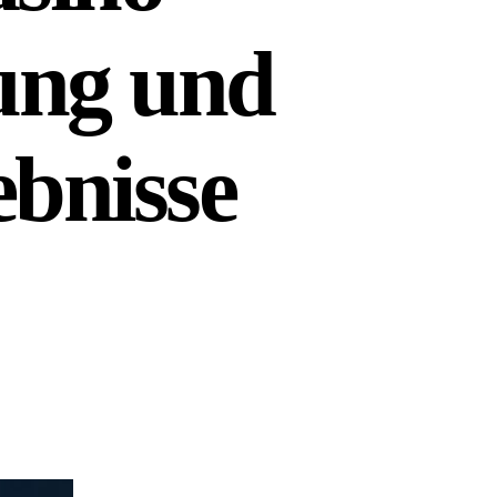
tung und
ebnisse