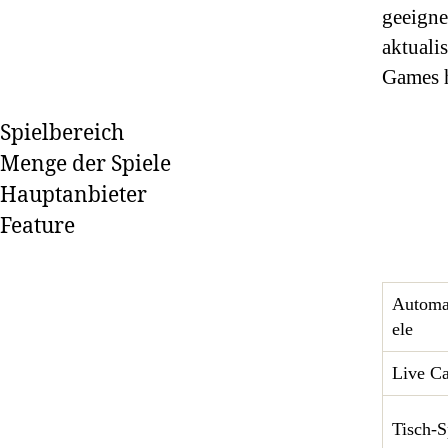
geeigne
aktualis
Games 
Spielbereich
Menge der Spiele
Hauptanbieter
Feature
Automa
ele
Live Ca
Tisch-S