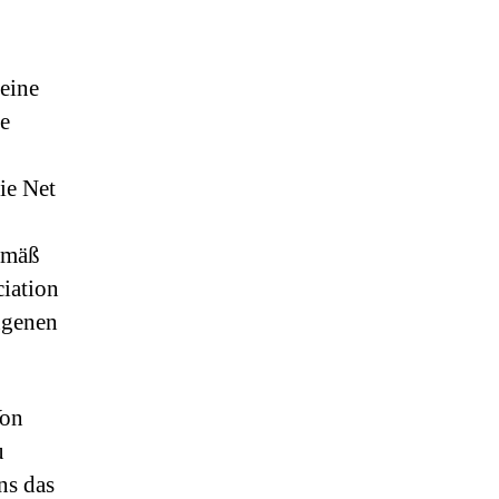
 eine
ne
ie Net
emäß
iation
ngenen
Von
u
ns das