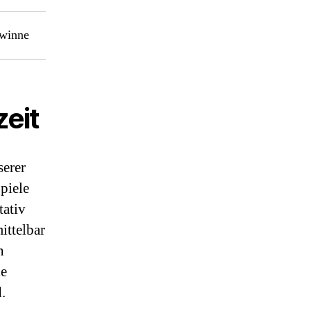
ewinne
zeit
serer
piele
tativ
ittelbar
n
ie
.