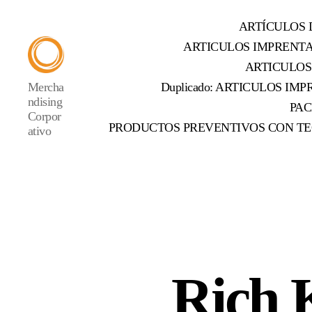
ARTÍCULOS 
ARTICULOS IMPRENT
ARTICULOS
Mercha
Duplicado: ARTICULOS IMPR
ndising
PAC
Corpor
PRODUCTOS PREVENTIVOS CON TE
ativo
Rich 