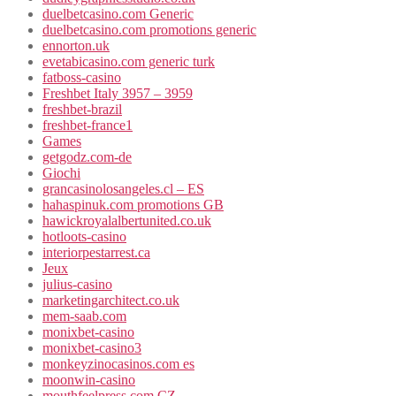
duelbetcasino.com Generic
duelbetcasino.com promotions generic
ennorton.uk
evetabicasino.com generic turk
fatboss-casino
Freshbet Italy 3957 – 3959
freshbet-brazil
freshbet-france1
Games
getgodz.com-de
Giochi
grancasinolosangeles.cl – ES
hahaspinuk.com promotions GB
hawickroyalalbertunited.co.uk
hotloots-casino
interiorpestarrest.ca
Jeux
julius-casino
marketingarchitect.co.uk
mem-saab.com
monixbet-casino
monixbet-casino3
monkeyzinocasinos.com es
moonwin-casino
mouthfeelpress.com CZ