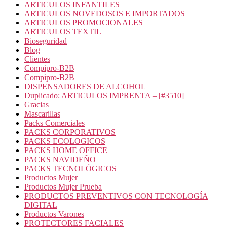
ARTICULOS INFANTILES
ARTICULOS NOVEDOSOS E IMPORTADOS
ARTICULOS PROMOCIONALES
ARTICULOS TEXTIL
Bioseguridad
Blog
Clientes
Compipro-B2B
Compipro-B2B
DISPENSADORES DE ALCOHOL
Duplicado: ARTICULOS IMPRENTA – [#3510]
Gracias
Mascarillas
Packs Comerciales
PACKS CORPORATIVOS
PACKS ECOLOGICOS
PACKS HOME OFFICE
PACKS NAVIDEÑO
PACKS TECNOLÓGICOS
Productos Mujer
Productos Mujer Prueba
PRODUCTOS PREVENTIVOS CON TECNOLOGÍA
DIGITAL
Productos Varones
PROTECTORES FACIALES