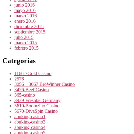
junio 2016
mayo 2016
marzo 2016
enero 2016
diciembre 2015
septiembre 2015
julio 2015
marzo 2015
febrero 2015
Categorías
1166-7Gold Casino
2576
3056 – 3067 BroWinner Casino
3476-Beef Casino
365-casino
3939-Freshbet Germany
5610-Boomzino Casino
5670-DivaSpin Casino
abuking-casino1
abuking-casino3
abuking-casino4
abuking-casino5