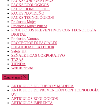
PACKS CORPORATIVOS
PACKS ECOLOGICOS
PACKS HOME OFFICE
PACKS NAVIDEÑO
PACKS TECNOLÓGICOS
Productos Mujer
Productos Mujer Prueba
PRODUCTOS PREVENTIVOS CON TECNOLOGÍA
DIGITAL
Productos Varones
PROTECTORES FACIALES
PUBLICIDAD EXTERIOR
Safety Kit
SEÑALÉTICAS CORPORATIVO
TAZAS
TIENDA
Web de prueba
Cerrar el menú
ARTÍCULOS DE CUERO Y MADERA
ARTÍCULOS DE PREVENCIÓN CON TECNOLOGÍA
UV
ARTICULOS ECOLOGICOS
ARTICULOS IMPRENTA