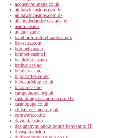
acousticboutique.co.uk
akibawincasinos.com fr
akibawincasinos.com-de
alle nederlandse casinos_nl
asino-casino
aviator game
bamboofurnitureboards.co.uk
bar-salsa.com
bdmbet-casino
bdmbet-casino1
betalright-casino
betlive-casino
betnjet-casino
bijoucoffee.co.uk
bilbosurfshop.co.uk
bitcoin casino
campathome.org.uk
cashlounge-casino-de.com DE
casinopage.co.uk
chrisdaviesmep.org.uk
cornware.co.uk
davinci-casino
designcitymilano.it bonus-benvenuto IT
divaspin-casino
dudleygraphicsstudio.co.uk