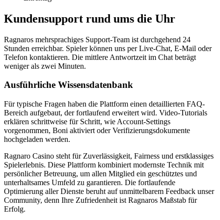
Kundensupport rund ums die Uhr
Ragnaros mehrsprachiges Support-Team ist durchgehend 24
Stunden erreichbar. Spieler können uns per Live-Chat, E-Mail oder
Telefon kontaktieren. Die mittlere Antwortzeit im Chat beträgt
weniger als zwei Minuten.
Ausführliche Wissensdatenbank
Für typische Fragen haben die Plattform einen detaillierten FAQ-
Bereich aufgebaut, der fortlaufend erweitert wird. Video-Tutorials
erklären schrittweise für Schritt, wie Account-Settings
vorgenommen, Boni aktiviert oder Verifizierungsdokumente
hochgeladen werden.
Ragnaro Casino steht für Zuverlässigkeit, Fairness und erstklassiges
Spielerlebnis. Diese Plattform kombiniert modernste Technik mit
persönlicher Betreuung, um allen Mitglied ein geschütztes und
unterhaltsames Umfeld zu garantieren. Die fortlaufende
Optimierung aller Dienste beruht auf unmittelbarem Feedback unser
Community, denn Ihre Zufriedenheit ist Ragnaros Maßstab für
Erfolg.