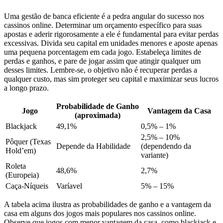
Uma gestão de banca eficiente é a pedra angular do sucesso nos
cassinos online. Determinar um orçamento específico para suas
apostas e aderir rigorosamente a ele é fundamental para evitar perdas
excessivas. Divida seu capital em unidades menores e aposte apenas
uma pequena porcentagem em cada jogo. Estabeleça limites de
perdas e ganhos, e pare de jogar assim que atingir qualquer um
desses limites. Lembre-se, o objetivo não é recuperar perdas a
qualquer custo, mas sim proteger seu capital e maximizar seus lucros
a longo prazo.
Probabilidade de Ganho
Jogo
Vantagem da Casa
(aproximada)
Blackjack
49,1%
0,5% – 1%
2,5% – 10%
Pôquer (Texas
Depende da Habilidade
(dependendo da
Hold’em)
variante)
Roleta
48,6%
2,7%
(Europeia)
Caça-Níqueis
Varíavel
5% – 15%
A tabela acima ilustra as probabilidades de ganho e a vantagem da
casa em alguns dos jogos mais populares nos cassinos online.
Observe que jogos com menor vantagem da casa, como blackjack e