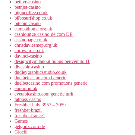
betlive-casino
betnjet-casino
bijoucoffee.co.uk
bilbosurfshop.co.uk
bitcoin casino
campathome.org.uk
cashlounge-casino-de.com DE
casinopage.co.uk
chrisdaviesmep.org.uk
cornware.co.uk
davinci-casino
designcitymilano.it bonus-benvenuto IT
divaspin-casino
dudleygraphicsstudio.co.uk
duelbetcasino.com Generic
duelbetcasino.com promotions generic
ennorton.uk
evetabicasino.com generic turk
fatboss-casino
Freshbet Italy 3957 – 3959
freshbet-brazil
freshbet-france1
Games
getgodz.com-de
Giochi