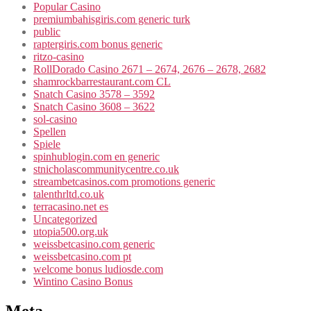
Popular Casino
premiumbahisgiris.com generic turk
public
raptergiris.com bonus generic
ritzo-casino
RollDorado Casino 2671 – 2674, 2676 – 2678, 2682
shamrockbarrestaurant.com CL
Snatch Casino 3578 – 3592
Snatch Casino 3608 – 3622
sol-casino
Spellen
Spiele
spinhublogin.com en generic
stnicholascommunitycentre.co.uk
streambetcasinos.com promotions generic
talenthrltd.co.uk
terracasino.net es
Uncategorized
utopia500.org.uk
weissbetcasino.com generic
weissbetcasino.com pt
welcome bonus ludiosde.com
Wintino Casino Bonus