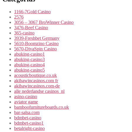
1166-7Gold Casino
2576
3056 – 3067 BroWinner Casino
3476-Beef Casino
365-casino
3939-Freshbet Germany
5610-Boomzino Casino
5670-DivaSpin Casino
abuking-casino1
abuking-casino3
abuking-casino4
abuking-casino5
acousticboutique.co.uk
akibawincasinos.com fr
akibawincasinos.com-de
alle nederlandse casinos_nl
asino-casino
aviator game
bamboofurnitureboards.co.uk
bar-salsa.com
bdmbet-casino
bdmbet-casino1
betalright-casino