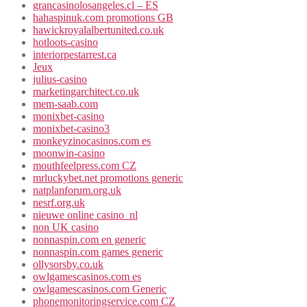
grancasinolosangeles.cl – ES
hahaspinuk.com promotions GB
hawickroyalalbertunited.co.uk
hotloots-casino
interiorpestarrest.ca
Jeux
julius-casino
marketingarchitect.co.uk
mem-saab.com
monixbet-casino
monixbet-casino3
monkeyzinocasinos.com es
moonwin-casino
mouthfeelpress.com CZ
mrluckybet.net promotions generic
natplanforum.org.uk
nesrf.org.uk
nieuwe online casino_nl
non UK casino
nonnaspin.com en generic
nonnaspin.com games generic
ollysorsby.co.uk
owlgamescasinos.com es
owlgamescasinos.com Generic
phonemonitoringservice.com CZ