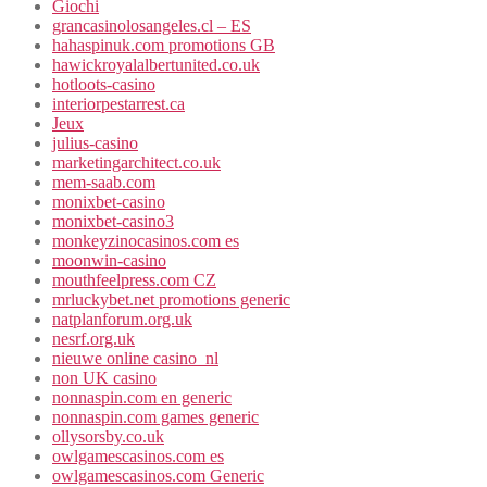
Giochi
grancasinolosangeles.cl – ES
hahaspinuk.com promotions GB
hawickroyalalbertunited.co.uk
hotloots-casino
interiorpestarrest.ca
Jeux
julius-casino
marketingarchitect.co.uk
mem-saab.com
monixbet-casino
monixbet-casino3
monkeyzinocasinos.com es
moonwin-casino
mouthfeelpress.com CZ
mrluckybet.net promotions generic
natplanforum.org.uk
nesrf.org.uk
nieuwe online casino_nl
non UK casino
nonnaspin.com en generic
nonnaspin.com games generic
ollysorsby.co.uk
owlgamescasinos.com es
owlgamescasinos.com Generic