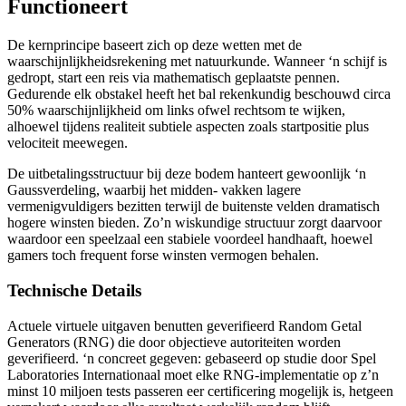
Functioneert
De kernprincipe baseert zich op deze wetten met de
waarschijnlijkheidsrekening met natuurkunde. Wanneer ‘n schijf is
gedropt, start een reis via mathematisch geplaatste pennen.
Gedurende elk obstakel heeft het bal rekenkundig beschouwd circa
50% waarschijnlijkheid om links ofwel rechtsom te wijken,
alhoewel tijdens realiteit subtiele aspecten zoals startpositie plus
velociteit meewegen.
De uitbetalingsstructuur bij deze bodem hanteert gewoonlijk ‘n
Gaussverdeling, waarbij het midden- vakken lagere
vermenigvuldigers bezitten terwijl de buitenste velden dramatisch
hogere winsten bieden. Zo’n wiskundige structuur zorgt daarvoor
waardoor een speelzaal een stabiele voordeel handhaaft, hoewel
gamers toch frequent forse winsten vermogen behalen.
Technische Details
Actuele virtuele uitgaven benutten geverifieerd Random Getal
Generators (RNG) die door objectieve autoriteiten worden
geverifieerd. ‘n concreet gegeven: gebaseerd op studie door Spel
Laboratories Internationaal moet elke RNG-implementatie op z’n
minst 10 miljoen tests passeren eer certificering mogelijk is, hetgeen