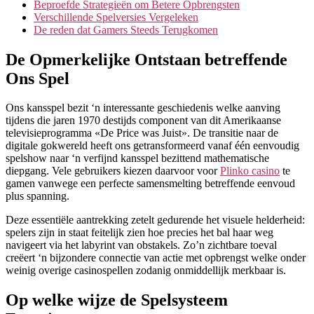
Beproefde Strategieën om Betere Opbrengsten
Verschillende Spelversies Vergeleken
De reden dat Gamers Steeds Terugkomen
De Opmerkelijke Ontstaan betreffende
Ons Spel
Ons kansspel bezit ‘n interessante geschiedenis welke aanving
tijdens die jaren 1970 destijds component van dit Amerikaanse
televisieprogramma «De Price was Juist». De transitie naar de
digitale gokwereld heeft ons getransformeerd vanaf één eenvoudig
spelshow naar ‘n verfijnd kansspel bezittend mathematische
diepgang. Vele gebruikers kiezen daarvoor voor
Plinko casino
te
gamen vanwege een perfecte samensmelting betreffende eenvoud
plus spanning.
Deze essentiële aantrekking zetelt gedurende het visuele helderheid:
spelers zijn in staat feitelijk zien hoe precies het bal haar weg
navigeert via het labyrint van obstakels. Zo’n zichtbare toeval
creëert ‘n bijzondere connectie van actie met opbrengst welke onder
weinig overige casinospellen zodanig onmiddellijk merkbaar is.
Op welke wijze de Spelsysteem