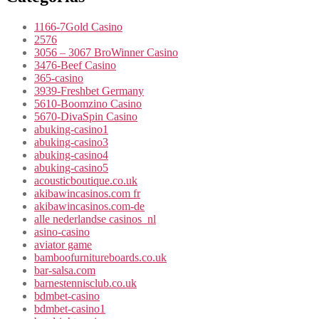
1166-7Gold Casino
2576
3056 – 3067 BroWinner Casino
3476-Beef Casino
365-casino
3939-Freshbet Germany
5610-Boomzino Casino
5670-DivaSpin Casino
abuking-casino1
abuking-casino3
abuking-casino4
abuking-casino5
acousticboutique.co.uk
akibawincasinos.com fr
akibawincasinos.com-de
alle nederlandse casinos_nl
asino-casino
aviator game
bamboofurnitureboards.co.uk
bar-salsa.com
barnestennisclub.co.uk
bdmbet-casino
bdmbet-casino1