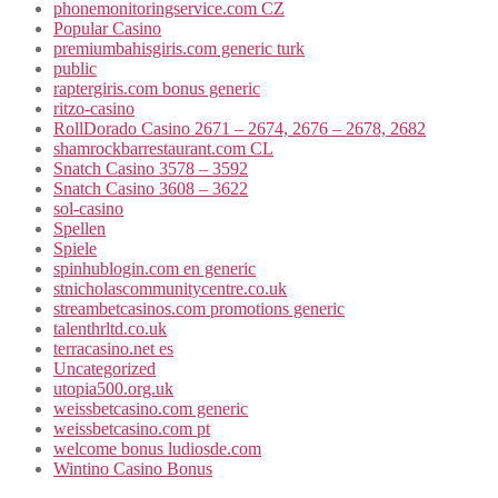
phonemonitoringservice.com CZ
Popular Casino
premiumbahisgiris.com generic turk
public
raptergiris.com bonus generic
ritzo-casino
RollDorado Casino 2671 – 2674, 2676 – 2678, 2682
shamrockbarrestaurant.com CL
Snatch Casino 3578 – 3592
Snatch Casino 3608 – 3622
sol-casino
Spellen
Spiele
spinhublogin.com en generic
stnicholascommunitycentre.co.uk
streambetcasinos.com promotions generic
talenthrltd.co.uk
terracasino.net es
Uncategorized
utopia500.org.uk
weissbetcasino.com generic
weissbetcasino.com pt
welcome bonus ludiosde.com
Wintino Casino Bonus