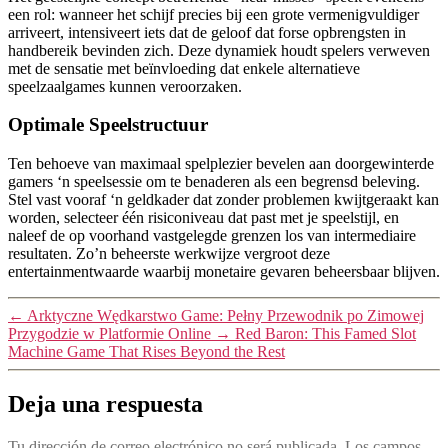
een rol: wanneer het schijf precies bij een grote vermenigvuldiger
arriveert, intensiveert iets dat de geloof dat forse opbrengsten in
handbereik bevinden zich. Deze dynamiek houdt spelers verweven
met de sensatie met beïnvloeding dat enkele alternatieve
speelzaalgames kunnen veroorzaken.
Optimale Speelstructuur
Ten behoeve van maximaal spelplezier bevelen aan doorgewinterde
gamers ‘n speelsessie om te benaderen als een begrensd beleving.
Stel vast vooraf ‘n geldkader dat zonder problemen kwijtgeraakt kan
worden, selecteer één risiconiveau dat past met je speelstijl, en
naleef de op voorhand vastgelegde grenzen los van intermediaire
resultaten. Zo’n beheerste werkwijze vergroot deze
entertainmentwaarde waarbij monetaire gevaren beheersbaar blijven.
←
Arktyczne Wędkarstwo Game: Pełny Przewodnik po Zimowej
Przygodzie w Platformie Online
→
Red Baron: This Famed Slot
Machine Game That Rises Beyond the Rest
Deja una respuesta
Tu dirección de correo electrónico no será publicada.
Los campos