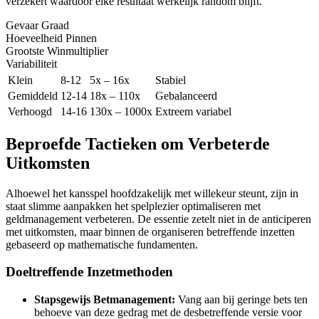
verzekert waardoor elke resultaat werkelijk random blijft.
Gevaar Graad
Hoeveelheid Pinnen
Grootste Winmultiplier
Variabiliteit
Klein
8-12
5x – 16x
Stabiel
Gemiddeld
12-14
18x – 110x
Gebalanceerd
Verhoogd
14-16
130x – 1000x
Extreem variabel
Beproefde Tactieken om Verbeterde
Uitkomsten
Alhoewel het kansspel hoofdzakelijk met willekeur steunt, zijn in
staat slimme aanpakken het spelplezier optimaliseren met
geldmanagement verbeteren. De essentie zetelt niet in de anticiperen
met uitkomsten, maar binnen de organiseren betreffende inzetten
gebaseerd op mathematische fundamenten.
Doeltreffende Inzetmethoden
Stapsgewijs Betmanagement:
Vang aan bij geringe bets ten
behoeve van deze gedrag met de desbetreffende versie voor