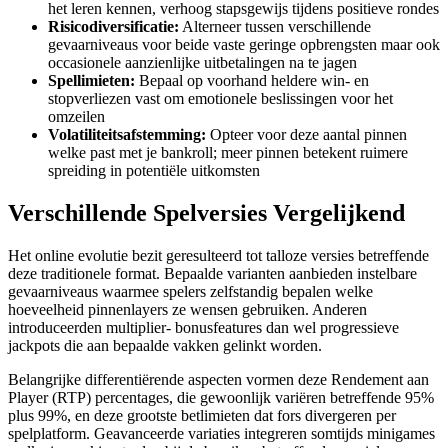
het leren kennen, verhoog stapsgewijs tijdens positieve rondes
Risicodiversificatie:
Alterneer tussen verschillende
gevaarniveaus voor beide vaste geringe opbrengsten maar ook
occasionele aanzienlijke uitbetalingen na te jagen
Spellimieten:
Bepaal op voorhand heldere win- en
stopverliezen vast om emotionele beslissingen voor het
omzeilen
Volatiliteitsafstemming:
Opteer voor deze aantal pinnen
welke past met je bankroll; meer pinnen betekent ruimere
spreiding in potentiële uitkomsten
Verschillende Spelversies Vergelijkend
Het online evolutie bezit geresulteerd tot talloze versies betreffende
deze traditionele format. Bepaalde varianten aanbieden instelbare
gevaarniveaus waarmee spelers zelfstandig bepalen welke
hoeveelheid pinnenlayers ze wensen gebruiken. Anderen
introduceerden multiplier- bonusfeatures dan wel progressieve
jackpots die aan bepaalde vakken gelinkt worden.
Belangrijke differentiërende aspecten vormen deze Rendement aan
Player (RTP) percentages, die gewoonlijk variëren betreffende 95%
plus 99%, en deze grootste betlimieten dat fors divergeren per
spelplatform. Geavanceerde variaties integreren somtijds minigames