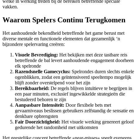
welke in werking treden bij de bereiken betreffende speciale
vakken.
Waarom Spelers Continu Terugkomen
Het aanhoudende bekendheid betreffende het game berust met
diverse mentale en functionele elementen dat gezamenlijk ‘n
bijzondere spelervaring creëren:
Visuele Bevrediging:
Het bekijken met deze tastbare reis
betreffende de bal levert aanhoudende engagement doorheen
elk spelronde
Razendsnelle Gamecyclus:
Spelrondes duren slechts enkele
ogenblikken, zodat een geïntensiveerd speeltempo mogelijk
blijft zonder overstelpend voor het zijn
Bereikbaarheid:
De regels blijven intuïtieve te begrijpen in
een paar minuten, exclusief ingewikkelde strategieën die
bestudeerd behoren te zijn
Aanpasbare Intensiteit:
Door flexibele bets met
gevaarniveaus beslissen gebruikers zelfstandig de sensatie en
denkbare opbrengsten
Fair Doorzichtigheid:
Het visuele werking genereert geloof
gedurende het randomheid met uitkomsten
Het geestelijke concept betreffende «near-misses» speelt eveneens