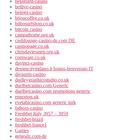
betalright-casino
betlive-casino
betnjet-casino
bijoucoffee.co.uk
bilbosurfshop.co.uk
bitcoin casino
campathome.org.uk
cashlounge-casino-de.com DE
casinopage.co.uk
chrisdaviesmep.org.uk
cornware.co.uk
davinci-casino
designcitymilano.it bonus-benvenuto IT
divaspin-casino
dudleygraphicsstudio.co.uk
duelbetcasino.com Generic
duelbetcasino.com promotions generic
ennorton.uk
evetabicasino.com generic turk
fatboss-casino
Freshbet Italy 3957 – 3959
freshbet-brazil
freshbet-france1
Games
getgodz.com-de