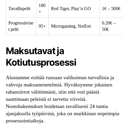
180
Tavallispelit
Red Tiger, Play’n GO
1€ – 500€
+
Progressiivise
0.20€ –
95+
Microgaming, NetEnt
t pelit
50€
Maksutavat ja
Kotiutusprosessi
Alustamme esittää runsaan valikoiman turvallisia ja
vahvoja maksumenetelmiä. Hyväksymme jokainen
rahansiirrot välittömästi, niin että voit päästä
nauttimaan peleistä ei tarvetta viiveitä.
Nostohakemukset hoidetaan tavallisesti 24 tuntia
ajanjaksolla työpäivinä, joka on markkinan nopeimpia
prosessointiaikoja.