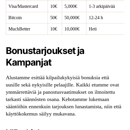
Visa/Mastercard
10€
5,000€
1-3 arkipäivää
Bitcoin
50€
50,000€
12-24 h
MuchBetter
10€
10,000€
Heti
Bonustarjoukset ja
Kampanjat
Alustamme esittää kilpailukykyisiä bonuksia että
uusille sekä nykyisille pelaajille. Kaikki etumme ovat
ymmärrettäviä ja panostusvaatimukset on ilmoitettu
tarkasti säännösten osana. Kehotamme lukemaan
sääntöihin ennenkuin tarjouksen lunastamista, niin että
käyttökokemus säilyy mukavana.