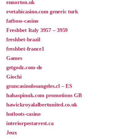
ennorton.uk
evetabicasino.com generic turk
fatboss-casino
Freshbet Italy 3957 – 3959
freshbet-brazil
freshbet-france1
Games
getgodz.com-de
Giochi
grancasinolosangeles.cl – ES
hahaspinuk.com promotions GB
hawickroyalalbertunited.co.uk
hotloots-casino
interiorpestarrest.ca
Jeux