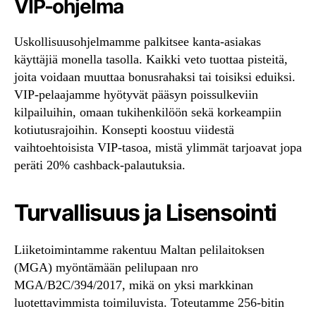
VIP-ohjelma
Uskollisuusohjelmamme palkitsee kanta-asiakas
käyttäjiä monella tasolla. Kaikki veto tuottaa pisteitä,
joita voidaan muuttaa bonusrahaksi tai toisiksi eduiksi.
VIP-pelaajamme hyötyvät pääsyn poissulkeviin
kilpailuihin, omaan tukihenkilöön sekä korkeampiin
kotiutusrajoihin. Konsepti koostuu viidestä
vaihtoehtoisista VIP-tasoa, mistä ylimmät tarjoavat jopa
peräti 20% cashback-palautuksia.
Turvallisuus ja Lisensointi
Liiketoimintamme rakentuu Maltan pelilaitoksen
(MGA) myöntämään pelilupaan nro
MGA/B2C/394/2017, mikä on yksi markkinan
luotettavimmista toimiluvista. Toteutamme 256-bitin