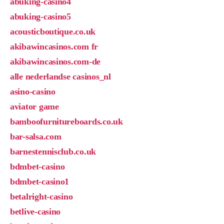
abuking-casino4
abuking-casino5
acousticboutique.co.uk
akibawincasinos.com fr
akibawincasinos.com-de
alle nederlandse casinos_nl
asino-casino
aviator game
bamboofurnitureboards.co.uk
bar-salsa.com
barnestennisclub.co.uk
bdmbet-casino
bdmbet-casino1
betalright-casino
betlive-casino