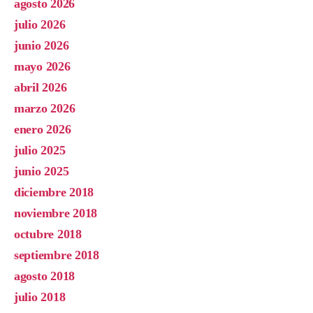
agosto 2026
julio 2026
junio 2026
mayo 2026
abril 2026
marzo 2026
enero 2026
julio 2025
junio 2025
diciembre 2018
noviembre 2018
octubre 2018
septiembre 2018
agosto 2018
julio 2018