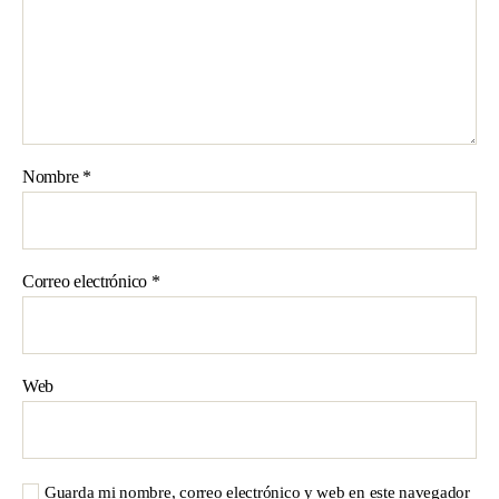
Nombre
*
Correo electrónico
*
Web
Guarda mi nombre, correo electrónico y web en este navegador