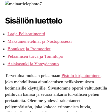
Pelikokemus
ja
Kattava
Sisällön luettelo
Perusopas
Pelaajia
varten
Laaja Pelisortimentti
Maksumenetelmät ja Nostoprosessi
Bonukset ja Promootiot
Pelaamisen turva ja Toimilupa
Asiakastuki ja Yhteydenotto
Tervetuloa mukaan pelaamaan
Pistolo kirjautuminen
,
joka mahdollistaa ainutlaatuisen pelikokemuksen
kotimaisille käyttäjille. Sivustomme operoi valtuutetulla
peliluvan kanssa ja seuraa ankaria turvallisen pelien
periaatteita. Olemme yhdessä rakentaneet
peliympäristön, joka kokoaa erinomaista huvia,