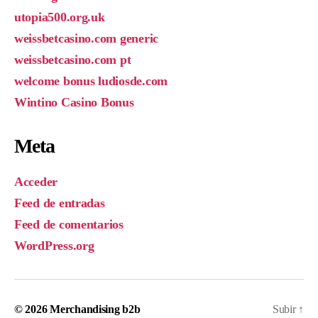
utopia500.org.uk
weissbetcasino.com generic
weissbetcasino.com pt
welcome bonus ludiosde.com
Wintino Casino Bonus
Meta
Acceder
Feed de entradas
Feed de comentarios
WordPress.org
© 2026
Merchandising b2b
Subir
↑