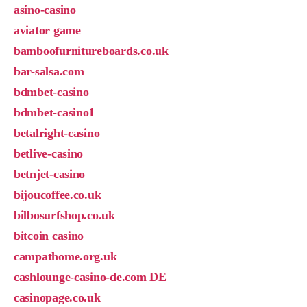
asino-casino
aviator game
bamboofurnitureboards.co.uk
bar-salsa.com
bdmbet-casino
bdmbet-casino1
betalright-casino
betlive-casino
betnjet-casino
bijoucoffee.co.uk
bilbosurfshop.co.uk
bitcoin casino
campathome.org.uk
cashlounge-casino-de.com DE
casinopage.co.uk