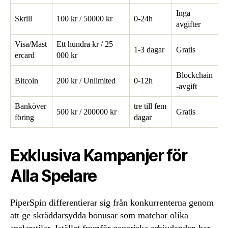
Inga
Skrill
100 kr / 50000 kr
0-24h
avgifter
Visa/Mast
Ett hundra kr / 25
1-3 dagar
Gratis
ercard
000 kr
Blockchain
Bitcoin
200 kr / Unlimited
0-12h
-avgift
Banköver
tre till fem
500 kr / 200000 kr
Gratis
föring
dagar
Exklusiva Kampanjer för
Alla Spelare
PiperSpin differentierar sig från konkurrenterna genom
att ge skräddarsydda bonusar som matchar olika
spelarstilar. Istället framför generiska erbjudanden har