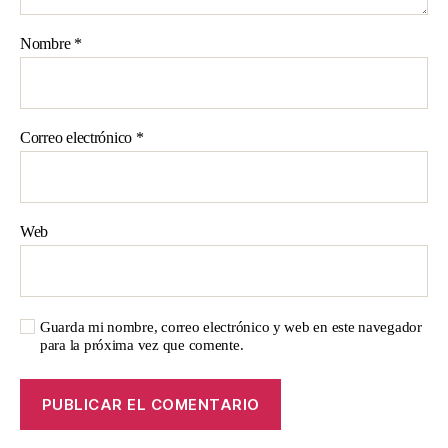
Nombre
*
Correo electrónico
*
Web
Guarda mi nombre, correo electrónico y web en este navegador
para la próxima vez que comente.