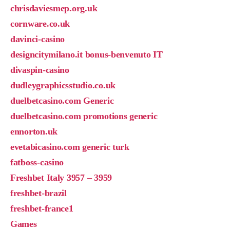
chrisdaviesmep.org.uk
cornware.co.uk
davinci-casino
designcitymilano.it bonus-benvenuto IT
divaspin-casino
dudleygraphicsstudio.co.uk
duelbetcasino.com Generic
duelbetcasino.com promotions generic
ennorton.uk
evetabicasino.com generic turk
fatboss-casino
Freshbet Italy 3957 – 3959
freshbet-brazil
freshbet-france1
Games