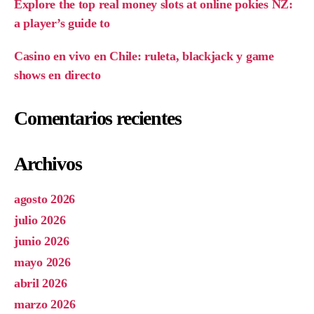
Explore the top real money slots at online pokies NZ:
a player’s guide to
Casino en vivo en Chile: ruleta, blackjack y game
shows en directo
Comentarios recientes
Archivos
agosto 2026
julio 2026
junio 2026
mayo 2026
abril 2026
marzo 2026