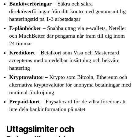
Banköverföringar
– Säkra och säkra
direktöverföringar från ditt konto med genomsnittlig
hanteringstid på 1-3 arbetsdagar
E-plånböcker
– Snabba uttag via e-wallets, Neteller
och MuchBetter där pengarna når fram till dig inom
24 timmar
Kreditkort
– Betalkort som Visa och Mastercard
accepteras med omedelbar insättning och bekväm
hantering
Kryptovalutor
– Krypto som Bitcoin, Ethereum och
alternativa kryptovalutor för anonyma betalningar med
minimal fördröjning
Prepaid-kort
– Paysafecard för de vilka föredrar att
inte dela bankinformation på nätet
Uttagslimiter och