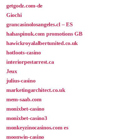
getgodz.com-de
Giochi
grancasinolosangeles.cl – ES
hahaspinuk.com promotions GB
hawickroyalalbertunited.co.uk
hotloots-casino
interiorpestarrest.ca
Jeux
julius-casino
marketingarchitect.co.uk
mem-saab.com
monixbet-casino
monixbet-casino3
monkeyzinocasinos.com es
moonwin-casino