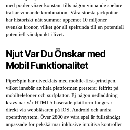
med pooler växer konstant tills någon vinnande spelare
träffar vinnande kombination. Våra största jackpottar
har historiskt nått summor uppemot 10 miljoner
svenska kronor, vilket gör all spelrunda till en potentiell
potentiell vändpunkt i livet.
Njut Var Du Önskar med
Mobil Funktionalitet
PiperSpin har utvecklats med mobile-first-principen,
vilket innebär att hela plattformen presterar felfritt på
mobiltelefoner och surfplattor. Ej någon nedladdning
krävs när vår HTML5-baserade plattform fungerar
direkt via webbläsaren på iOS, Android och andra
operativsystem. Över 2800 av våra spel är fullständigt
anpassade för pekskärmar inklusive intuitiva kontroller