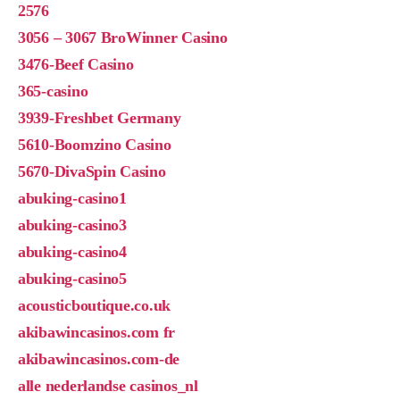
2576
3056 – 3067 BroWinner Casino
3476-Beef Casino
365-casino
3939-Freshbet Germany
5610-Boomzino Casino
5670-DivaSpin Casino
abuking-casino1
abuking-casino3
abuking-casino4
abuking-casino5
acousticboutique.co.uk
akibawincasinos.com fr
akibawincasinos.com-de
alle nederlandse casinos_nl